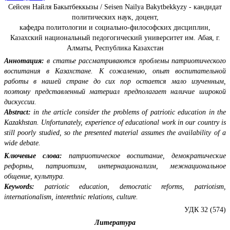
Сейсен Найля Бакытбеккызы / Seisen Nailya Bakytbekkyzy - кандидат
политических наук, доцент,
кафедра политологии и социально-философских дисциплин,
Казахский национальный педогогический университет им. Абая, г.
Алматы, Республика Казахстан
Аннотация:
в статье рассматриваются проблемы патриотического
воспитания в Казахстане. К сожалению, опыт воспитательной
работы в нашей стране до сих пор остается мало изученным,
поэтому представленный материал предполагает наличие широкой
дискуссии.
Abstract:
in the article consider the problems of patriotic education in the
Kazakhstan. Unfortunately, experience of educational work in our country is
still poorly studied, so the presented material assumes the availability of a
wide debate.
Ключевые слова:
патриотическое воспитание, демократические
реформы, патриотизм, интернационализм, межнациональное
общение, культура.
Keywords:
patriotic education, democratic reforms, patriotism,
internationalism, interethnic relations, culture.
УДК 32 (574)
Литература