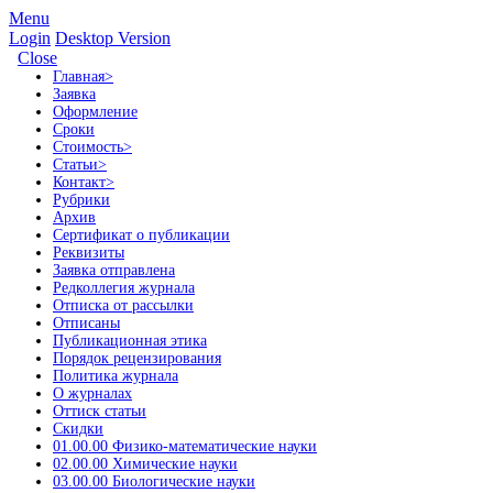
Menu
Login
Desktop Version
Close
Главная
>
Заявка
Оформление
Сроки
Стоимость
>
Статьи
>
Контакт
>
Рубрики
Архив
Сертификат о публикации
Реквизиты
Заявка отправлена
Редколлегия журнала
Отписка от рассылки
Отписаны
Публикационная этика
Порядок рецензирования
Политика журнала
О журналах
Оттиск статьи
Скидки
01.00.00 Физико-математические науки
02.00.00 Химические науки
03.00.00 Биологические науки