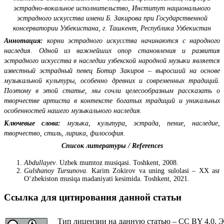
эстрадно-вокальное исполнительство,
Институт национального
эстрадного искусства имени Б. Закирова при Государственной
консерватории Узбекистана,
г. Ташкент, Республика Узбекистан
Аннотация:
корни эстрадного искусства начинаются с народного
наследия. Одной из важнейших опор становления и развития
эстрадного искусства в наследии узбекской народной музыки является
известный эстрадный певец Ботир Закиров – выросший на основе
музыкальной культуры, особенно древних и современных традиций.
Поэтому в этой статье, мы сочли целесообразным рассказать о
творчестве артиста в контексте богатых традиций и уникальных
особенностей нашего музыкального наследия.
Ключевые слова:
музыка, культура, эстрада, пение, наследие,
творчество, стиль, лирика, философия.
Список литературы / References
Abdullayev
. Uzbek mumtoz musiqasi. Toshkent, 2008.
Gulshanoy Tursunova
. Karim Zokirov va uning sulolasi – XX asr
O‘zbekiston musiqa madaniyati kesimida. Toshkent, 2021.
Ссылка для цитирования данной статьи
Тип лицензии на данную статью – CC BY 4.0. Э