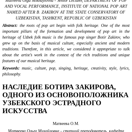
Matveeva Olga Mikhaylovna - Senior Lecturer,
DEPARTMENT OF POP
AND VOCAL PERFORMANCE,
INSTITUTE OF NATIONAL POP ART
NAMED AFTER B. ZAKIROV AT THE STATE CONSERVATORY OF
UZBEKISTAN,
TASHKENT, REPUBLIC OF UZBEKISTAN
Abstract:
the roots of pop art begin with folk heritage. One of the most
important pillars of the formation and development of pop art in the
heritage of Uzbek folk music is the famous pop singer Botir Zakirov, who
grew up on the basis of musical culture, especially ancient and modern
traditions. Therefore, in this article, we considered it appropriate to talk
about the artist’s work in the context of the rich traditions and unique
features of our musical heritage.
Keywords:
music, culture, pop, singing, heritage, creativity, style, lyrics,
philosophy.
НАСЛЕДИЕ БОТИРА ЗАКИРОВА,
ОДНОГО ИЗ ОСНОВОПОЛОЖНИК
А
УЗБЕКСКОГО ЭСТРАДНОГО
ИСКУССТВА
Матвеева О.М.
Матвеева Ольга Михайловна - старший преподаватель,
кафедра