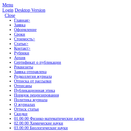
Menu
Login
Desktop Version
Close
Главная
>
Заявка
Оформление
Сроки
Стоимость
>
Статьи
>
Контакт
>
Рубрики
Архив
Сертификат о публикации
Реквизиты
Заявка отправлена
Редколлегия журнала
Отписка от рассылки
Отписаны
Публикационная этика
Порядок рецензирования
Политика журнала
О журналах
Оттиск статьи
Скидки
01.00.00 Физико-математические науки
02.00.00 Химические науки
03.00.00 Биологические науки