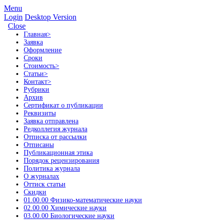
Menu
Login
Desktop Version
Close
Главная
>
Заявка
Оформление
Сроки
Стоимость
>
Статьи
>
Контакт
>
Рубрики
Архив
Сертификат о публикации
Реквизиты
Заявка отправлена
Редколлегия журнала
Отписка от рассылки
Отписаны
Публикационная этика
Порядок рецензирования
Политика журнала
О журналах
Оттиск статьи
Скидки
01.00.00 Физико-математические науки
02.00.00 Химические науки
03.00.00 Биологические науки