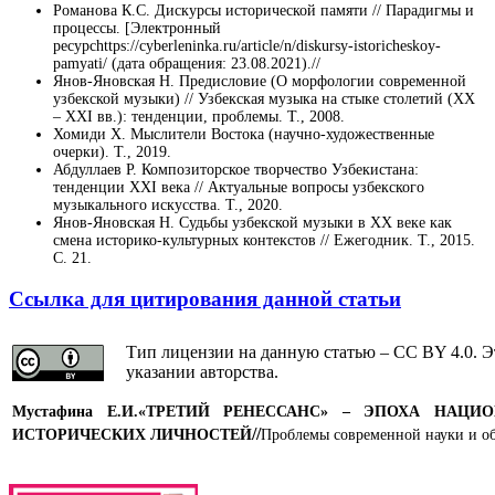
Романова К.С. Дискурсы исторической памяти // Парадигмы и
процессы. [Электронный
ресурсhttps://cyberleninka.ru/article/n/diskursy-istoricheskoy-
pamyati/ (дата обращения: 23.08.2021).//
Янов-Яновская Н. Предисловие (О морфологии современной
узбекской музыки) // Узбекская музыка на стыке столетий (XX
– XXI вв.): тенденции, проблемы. Т., 2008.
Хомиди Х. Мыслители Востока (научно-художественные
очерки). Т., 2019.
Абдуллаев Р. Композиторское творчество Узбекистана:
тенденции XXI века // Актуальные вопросы узбекского
музыкального искусства. Т., 2020.
Янов-Яновская Н. Судьбы узбекской музыки в ХХ веке как
смена историко-культурных контекстов // Ежегодник. Т., 2015.
С. 21.
Ссылка для цитирования данной статьи
Тип лицензии на данную статью – CC BY 4.0. Э
указании авторства.
Мустафина Е.И.«ТРЕТИЙ РЕНЕССАНС» – ЭПОХА НА
//
ИСТОРИЧЕСКИХ ЛИЧНОСТЕЙ
Проблемы современной науки и об