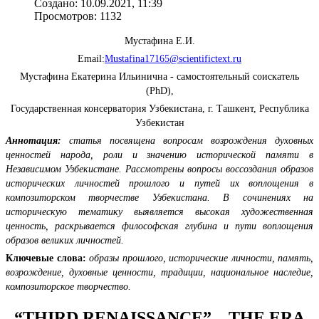
Создано: 10.09.2021, 11:39
Просмотров: 1132
Мустафина Е.И.
Email:
Mustafina17165@scientifictext.ru
Мустафина Екатерина Ильинична - самостоятельный соискатель
(PhD),
Государственная консерватория Узбекистана, г. Ташкент, Республика
Узбекистан
Аннотация:
статья посвящена вопросам возрождения духовных
ценностей народа, роли и значению исторической памяти в
Независимом Узбекистане. Рассмотрены вопросы воссоздания образов
исторических личностей прошлого и путей их воплощения в
композиторском творчестве Узбекистана. В сочинениях на
историческую тематику выявляется высокая художественная
ценность, раскрывается философская глубина и пути воплощения
образов великих личностей.
Ключевые слова:
образы прошлого, исторические личности, память,
возрождение, духовные ценности, традиции, национальное наследие,
композиторское творчество.
“THIRD RENAISSANCE” – THE ERA