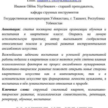
Email:
Imamov17161@scientifictext.ru
Имамов Ойбек Улугбекович - старший преподаватель,
кафедра струнных инструментов
Государственная консерватория Узбекистана, г. Ташкент, Республика
Узбекистан
Аннотация:
статья посвящена вопросам организации обучения и
воспитания в квартетном классе. Опираясь на личную
исполнительскую практику, автор высказывает соображения
относительно поисков и решений развития инструментального
ансамблевого искусства.
Важнейшими задачами воспитания и успешной результативной
работы педагога в квартетном классе является учёт степени влияния
психологических факторов на процесс ансамблевого музицирования.
Когнитивно-творческое развитие позволяет открыть новые стороны
квартетного искусства как в композиторском, так и в
испонительском искусстве при формировании личности музыканта, в
воспитании в нём гуманистического отношения к природе.
Ключевые слова:
струнный смычковый квартет, когнитивно-
творческое развитие, психологическая совместимость, репетиция,
репертуар, обучение, воспитание.