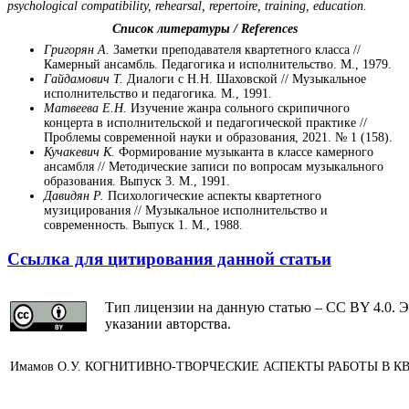
psychological compatibility, rehearsal, repertoire, training, education.
Список литературы / References
Григорян А.
Заметки преподавателя квартетного класса //
Камерный ансамбль. Педагогика и исполнительство. М., 1979.
Гайдамович Т.
Диалоги с Н.Н. Шаховской // Музыкальное
исполнительство и педагогика. М., 1991.
Матвеева Е.Н.
Изучение жанра сольного скрипичного
концерта в исполнительской и педагогической практике //
Проблемы современной науки и образования, 2021. № 1 (158).
Кучакевич К.
Формирование музыканта в классе камерного
ансамбля // Методические записи по вопросам музыкального
образования. Выпуск 3. М., 1991.
Давидян Р.
Психологические аспекты квартетного
музицирования // Музыкальное исполнительство и
современность. Выпуск 1. М., 1988.
Ссылка для цитирования данной статьи
Тип лицензии на данную статью – CC BY 4.0. Э
указании авторства.
Имамов О.У. КОГНИТИВНО-ТВОРЧЕСКИЕ АСПЕКТЫ РАБОТЫ В 