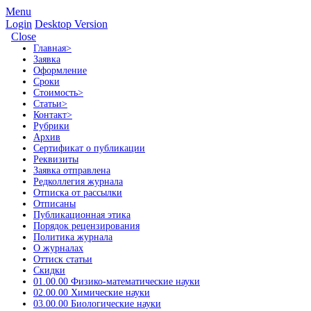
Menu
Login
Desktop Version
Close
Главная
>
Заявка
Оформление
Сроки
Стоимость
>
Статьи
>
Контакт
>
Рубрики
Архив
Сертификат о публикации
Реквизиты
Заявка отправлена
Редколлегия журнала
Отписка от рассылки
Отписаны
Публикационная этика
Порядок рецензирования
Политика журнала
О журналах
Оттиск статьи
Скидки
01.00.00 Физико-математические науки
02.00.00 Химические науки
03.00.00 Биологические науки