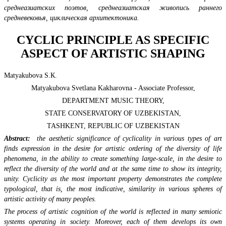
среднеазиатских поэтов, среднеазиатская живопись раннего
средневековья
,
циклическая архитектоника.
CYCLIC PRINCIPLE AS SPECIFIC
ASPECT OF ARTISTIC SHAPING
Matyakubova S.К.
Matyakubova Svetlana Kakharovna - Associate Professor,
DEPARTMENT MUSIC THEORY,
STATE CONSERVATORY OF UZBEKISTAN,
TASHKENT, REPUBLIC OF UZBEKISTAN
Abstract:
the aesthetic significance of cyclicality in various types of art
finds expression in the desire for artistic ordering of the diversity of life
phenomena, in the ability to create something large-scale, in the desire to
reflect the diversity of the world and at the same time to show its integrity,
unity. Cyclicity as the most important property demonstrates the complete
typological, that is, the most indicative, similarity in various spheres of
artistic activity of many peoples.
The process of artistic cognition of the world is reflected in many semiotic
systems operating in society. Moreover, each of them develops its own