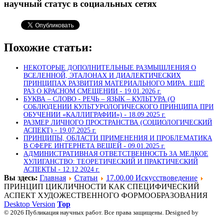
научный статус в социальных сетях
Похожие статьи:
НЕКОТОРЫЕ ДОПОЛНИТЕЛЬНЫЕ РАЗМЫШЛЕНИЯ О
ВСЕЛЕННОЙ, ЭТАЛОНАХ И ДИАЛЕКТИЧЕСКИХ
ПРИНЦИПАХ РАЗВИТИЯ МАТЕРИАЛЬНОГО МИРА. ЕЩЁ
РАЗ О КРАСНОМ СМЕЩЕНИИ -
19.01.2026 г.
БУКВА – СЛОВО - РЕЧЬ – ЯЗЫК – КУЛЬТУРА (О
СОБЛЮДЕНИИ КУЛЬТУРОЛОГИЧЕСКОГО ПРИНЦИПА ПРИ
ОБУЧЕНИИ «КАЛЛИГРАФИИ») -
18.09.2025 г.
РАЗМЕР ЛИЧНОГО ПРОСТРАНСТВА (СОЦИОЛОГИЧЕСКИЙ
АСПЕКТ) -
19.07.2025 г.
ПРИНЦИПЫ, ОБЛАСТИ ПРИМЕНЕНИЯ И ПРОБЛЕМАТИКА
В СФЕРЕ ИНТЕРНЕТА ВЕЩЕЙ -
09.01.2025 г.
АДМИНИСТРАТИВНАЯ ОТВЕТСТВЕННОСТЬ ЗА МЕЛКОЕ
ХУЛИГАНСТВО: ТЕОРЕТИЧЕСКИЙ И ПРАКТИЧЕСКИЙ
АСПЕКТЫ -
12.12.2024 г.
Вы здесь:
Главная
Статьи
17.00.00 Искусствоведение
ПРИНЦИП ЦИКЛИЧНОСТИ КАК СПЕЦИФИЧЕСКИЙ
АСПЕКТ ХУДОЖЕСТВЕННОГО ФОРМООБРАЗОВАНИЯ
Desktop Version
Top
© 2026 Публикация научных работ. Все права защищены. Designed by