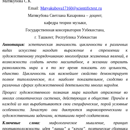
Матякубова С.К.
Email:
Matyakubova17160@scientifictext.ru
Матякубова Светлана Кахаровна – доцент,
кафедра теории музыки,
Государственная консерватория Узбекистана,
г. Ташкент, Республика Узбекистан
Аннотация
:
эстетическая значимость цикличности в различных
видах искусства находит выражение в стремлении к
художественному упорядочиванию многообразия жизненных явлений, в
возможности создать нечто масштабное, в желании отразить
разноликость мира и в то же время показать его цельность,
единство. Цикличность как важнейшее свойство демонстрирует
полное типологическое, т.е. наиболее показательное, сходство в
различных сферах художественной деятельности многих народов.
Процесс художественного познания мира находит отражение во
многих семиотических системах, действующих в обществе. Причём в
каждой из них вырабатываются свои специфические, порой условные
особенности. Зачастую они диктуются мировоззренческими и
художественными задачами, вставшими перед создателями.
Ключевые слова:
мифологическое мышление, принцип
противоположности, идея “линии” и “круга”, поэтически
е
сборники