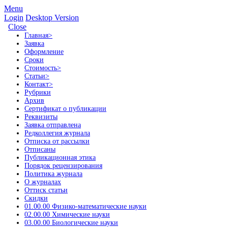
Menu
Login
Desktop Version
Close
Главная
>
Заявка
Оформление
Сроки
Стоимость
>
Статьи
>
Контакт
>
Рубрики
Архив
Сертификат о публикации
Реквизиты
Заявка отправлена
Редколлегия журнала
Отписка от рассылки
Отписаны
Публикационная этика
Порядок рецензирования
Политика журнала
О журналах
Оттиск статьи
Скидки
01.00.00 Физико-математические науки
02.00.00 Химические науки
03.00.00 Биологические науки