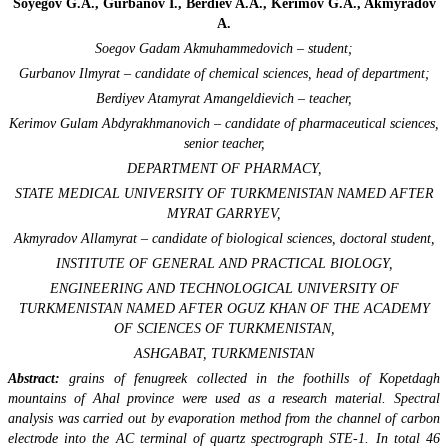
Soyegov G.A., Gurbanov I., Berdiev A.A.,
Kerimov G.A.
,
Akmyradov
A.
Soegov Gadam Akmuhammedovich – student;
Gurbanov Ilmyrat – candidate of chemical sciences, head of department;
Berdiyev Atamyrat Amangeldievich – teacher,
Kerimov Gulam Abdyrakhmanovich – candidate of pharmaceutical sciences,
senior teacher,
DEPARTMENT OF PHARMACY,
STATE MEDICAL UNIVERSITY OF TURKMENISTAN NAMED AFTER
MYRAT GARRYEV,
Akmyradov Allamyrat – candidate of biological sciences, doctoral student,
INSTITUTE OF GENERAL AND PRACTICAL BIOLOGY,
ENGINEERING AND TECHNOLOGICAL UNIVERSITY OF
TURKMENISTAN NAMED AFTER OGUZ KHAN OF THE ACADEMY
OF SCIENCES OF TURKMENISTAN,
ASHGABAT, TURKMENISTAN
Abstract:
grains of fenugreek collected in the foothills of Kopetdagh
mountains of Ahal province were used as a research material. Spectral
analysis was carried out by evaporation method from the channel of carbon
electrode into the AC terminal of quartz spectrograph STE-1. In total 46