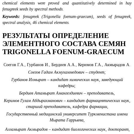
chemical elements were proved and quantitatively determined in hay
fenugreek seeds by spectral methods.
Keywords:
fenugreek (Trigonella foenum-graecum), seeds of fenugreek,
spectral analysis, 46 chemical elements.
РЕЗУЛЬТАТЫ ОПРЕДЕЛЕНИЕ
ЭЛЕМЕНТНОГО СОСТАВА СЕМЯН
TRIGONELLA FOENUM-GRAECUM
Соегов Г.А., Гурбанов И., Бердиев А.А., Керимов Г.А., Акмырадов А.
Соегов Гадам Акмухаммедович – студент;
Гурбанов Илмырат –
кандидат химических наук,
заведующий
кафедры;
Бердиев Aтамырат Aмангелдиевич –
преподаватель,
Керимов Гулам Абдырахманович
–
кандидат фармацевтических наук,
старший преподаватель,
кафедра фармации
,
Государственный медицинский университет Туркменистана имени
Мырата Гаррыева
,
Алламырат Акмырадов – кандидат биологических наук, докторант,