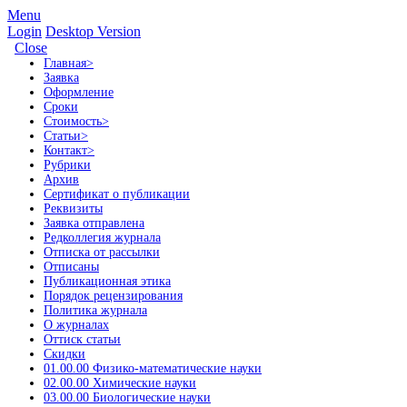
Menu
Login
Desktop Version
Close
Главная
>
Заявка
Оформление
Сроки
Стоимость
>
Статьи
>
Контакт
>
Рубрики
Архив
Сертификат о публикации
Реквизиты
Заявка отправлена
Редколлегия журнала
Отписка от рассылки
Отписаны
Публикационная этика
Порядок рецензирования
Политика журнала
О журналах
Оттиск статьи
Скидки
01.00.00 Физико-математические науки
02.00.00 Химические науки
03.00.00 Биологические науки