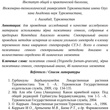
Институт общей и практической биологии,
Инженерно-технологический университет Туркменистана имени Огуз
хана Академии наук Туркменистана
,
г. Ашхабад, Туркменистан
Аннотация:
для проведения исследований в качестве исследуемого
материала использованы зёрна пажитника сенного, собранные в
предгорьях Копетдага Ахалского велаята. Спектральный анализ
проводили методом испарения из канала угольного электрода в клемму
переменного тока кварцевого спектрографа СТЭ-1.
Всего в семенах
пажитника сенного спектральными методами доказано и
количественно определено 46 химических элементов.
Ключевые слова:
пажитник сенной (Trigonella foenum-graecum), зёрна
пажитника сенного,
спектральный анализ, 46 химических элементов.
References / Список литературы
Гурбангулы Бердымухамедов.
Лекарственные растения
Туркменистана. Том I. –A.: Туркменская Государственная
издательская служба, 2009, стр. 134-135.
Абу Али ибн Сина (Авиценна). Канон врачебной науки. Под
общей редакцией Гурбангулы Бердымухамедова, том 1-5. –A.:
Туркменская Государственная издательская служба, 2004.
O. Каррыев.
Лекарственные растения Туркменистана. –A., 1996.
Каррыев М.О., Артьемева М.В., Баева Р.Т., и др.
Фармакохимия