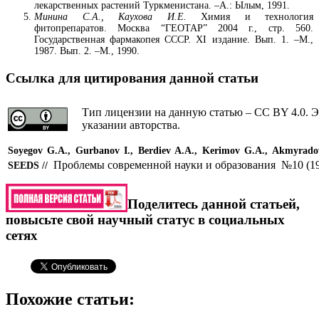
лекарственных растений Туркменистана. –А.: Ылым, 1991.
Минина С.А., Каухова И.Е.
Химия и технология
фитопрепаратов. Москва “ГЕОТАР” 2004 г., стр. 560.
Государственная фармакопея СССР. XI издание. Вып. 1. –М.,
1987. Вып. 2. –М., 1990.
Ссылка для цитирования данной статьи
Тип лицензии на данную статью – CC BY 4.0. Э
указании авторства.
Soyegov G.A., Gurbanov I., Berdiev A.A.,
Kerimov G.A.
,
Akmyrado
Проблемы современной науки и образования №10 (1
SEEDS
//
Поделитесь данной статьей,
повысьте свой научный статус в социальных
сетях
Похожие статьи: