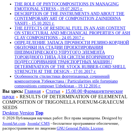
THE ROLE OF PHYTOCOMPOSITIONS IN MANAGING
EMOTIONAL STRESS -
19.07.2025 г.
DESCRIPTION OF THE INSTRUMENTS AND ABOUT THE
CONTEMPORARY ART OF COMPOSITION ZAINIDDINA
VASIFI -
15.10.2021 г.
THE EFFECTS OF RESIDUAL FUEL IN AN ASH CONTENT
ON STRUCTURAL AND MECHANICAL PROPERTIES OF ASH
CLAY COMPOSITIONS -
24.05.2017 г.
ОПРЕДЕЛЕНИЕ ЗАПАСА ПРОЧНОСТИ РЕЗИНО-КОРДНОЙ
ОБОЛОЧКИ НА СТАДИИ ПРОЕКТИРОВАНИЯ
ПНЕВМАТИЧЕСКОГО УПРУГОГО ЭЛЕМЕНТА
ТОРОИДНОГО ТИПА ДЛЯ СИСТЕМ ВТОРИЧНОГО
ПОДРЕССОРИВАНИЯ ТРАНСПОРТНЫХ МАШИН /
DETERMINATION OF THE STOCK RUBBER-CORD SHELL
STRENGTH AT THE DESIGN -
17.01.2017 г.
Особенности стилистики фортепианных сочинений
композиторов Узбекистана / Particularities stile fortepiano
compositions composer Uzbekistan -
19.12.2016 г.
Вы здесь:
Главная
Статьи
15.00.00 Фармацевтические
науки
RESULTS OF DETERMINATION OF ELEMENTAL
COMPOSITION OF TRIGONELLA FOENUM-GRAECUM
SEEDS
Desktop Version
Top
© 2026 Публикация научных работ. Все права защищены. Designed by
JoomlArt.com
.
Joomla! CMS
- бесплатное программное обеспечение,
распространяемое по лицензии
GNU General Public License
.