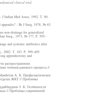
ndomized clinical trial.
- J Indian Med Assoc, 1992. Т. 90.
d appendix? - Br J Surg, 1978. № 65.
rsus non-drainage for generalized
dy.Ann Surg., 1973. № 177. Р. 595–
nage and systemic antibiotics after
g., 2002. Т. 183. Р. 399–405.
owing appendectomy and
сти распространения
ике течения раневого процесса //
 Мамбетов А. К. Профилактическое
отделах ЖКТ // Проблемы
Кудайбердиев З. К. Особенности
нных // Проблемы современной