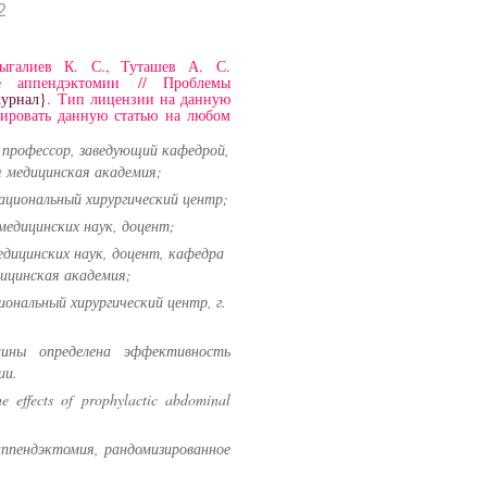
2
ыгалиев К. С., Туташев А. С.
е аппендэктомии // Проблемы
журнал}
. Тип лицензии на данную
тировать данную статью на любом
, профессор, заведующий кафедрой,
я медицинская академия;
Национальный хирургический центр;
медицинских наук, доцент;
едицинских наук, доцент, кафедра
дицинская академия;
ональный хирургический центр, г.
ины определена эффективность
ии.
 effects of prophylactic abdominal
ппендэктомия, рандомизированное