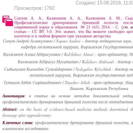
Создано: 15.08.2016, 11:0
Просмотров: 1792
Сопуев А. А., Калжикеев А. А., Калжикеев А. М., Сыд
Профилактическое дренирование брюшной полости посл
современной науки и образования № 21 (63), 2016. - С.
{см. 
статью – CC BY 3.0. Это значит, что Вы можете свободно ци
носителе и в любом формате при указании авторства.
Сопуев Андрей Асанкулович / Sopuev Andrei – доктор медицинских наук
кафедра госпитальной хирургии, Кыргызская Государственна
Калжикеев Алмаз Абдрасулович / Kalzhikeev Almaz – врач-ординатор, 
Калжикеев Абдрасул Мусатаевич / Kaljikeev Abdrasul - доктор 
Сыдыгалиев Кылычбек Сулкайдарович / Sydygaliev Kylychbek - доктор м
госпитальной хирургии, Кыргызская государственная ме
Туташев Айбек Сырдашбекович / Tutashev Aibek - врач-ординатор, Наци
Бишкек, Кыргызская Республика
Аннотация:
в статье на основе методов доказательной медиц
профилактического дренирования брюшной полости после аппендэктом
Abstract:
on the basis of evidence-based medicine methods determined the
drainage after appendectomy.
Ключевые слова:
профилактическое дренирование брюшной полости, а
клиническое исследование.