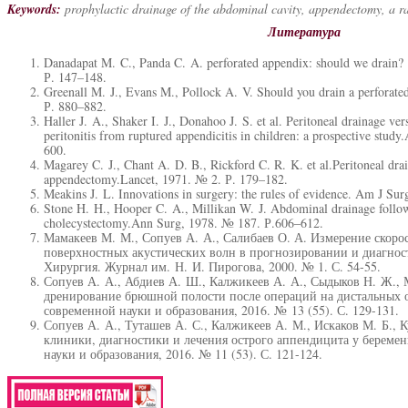
Keywords:
prophylactic drainage of the abdominal cavity, appendectomy, a ra
Литература
Danadapat M. C., Panda C. A. perforated appendix: should we drain? 
Р. 147–148.
Greenall M. J., Evans M., Pollock A. V. Should you drain a perforate
Р. 880–882.
Haller J. A., Shaker I. J., Donahoo J. S. et al. Peritoneal drainage ve
peritonitis from ruptured appendicitis in children: a prospective stu
600.
Magarey C. J., Chant A. D. B., Rickford C. R. K. et al.Peritoneal drai
appendectomy.Lancet, 1971. № 2. Р. 179–182.
Meakins J. L. Innovations in surgery: the rules of evidence. Am J Sur
Stone H. H., Hooper C. A., Millikan W. J. Abdominal drainage foll
cholecystectomy.Ann Surg, 1978. № 187. Р.606–612.
Мамакеев М. М., Сопуев А. А., Салибаев О. А. Измерение скоро
поверхностных акустических волн в прогнозировании и диагност
Хирургия. Журнал им. Н. И. Пирогова, 2000. № 1. С. 54-55.
Сопуев А. А., Абдиев А. Ш., Калжикеев А. А., Сыдыков Н. Ж.,
дренирование брюшной полости после операций на дистальных 
современной науки и образования, 2016. № 13 (55). С. 129-131.
Сопуев А. А., Туташев А. С., Калжикеев А. М., Искаков М. Б., 
клиники, диагностики и лечения острого аппендицита у береме
науки и образования, 2016. № 11 (53). С. 121-124.