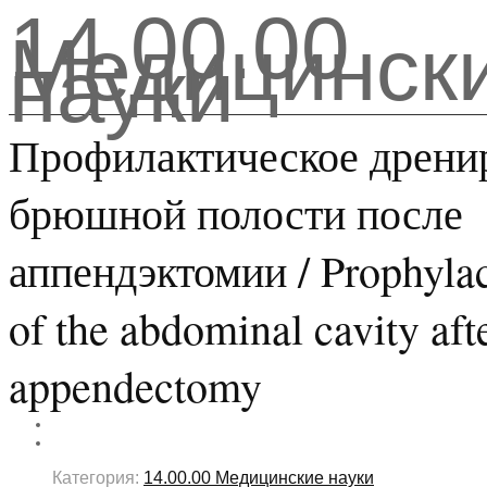
14.00.00
Медицинск
науки
Профилактическое дрени
брюшной полости после
аппендэктомии / Prophylac
of the abdominal cavity aft
appendectomy
Категория:
14.00.00 Медицинские науки