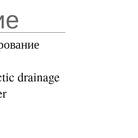
ие
рование
tic drainage
er