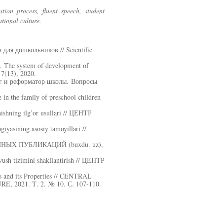
on process, fluent speech, student
tional culture.
ля дошкольников // Scientific
 The system of development of
 7(13), 2020.
ог и реформатор школы. Вопросы
 in the family of preschool children
hishning ilg’or usullari // ЦЕНТР
iyasining asosiy tamoyillari //
 НАУЧНЫХ ПУБЛИКАЦИЙ (buxdu. uz),
vush tizimini shakllantirish // ЦЕНТР
s and its Properties // CENTRAL
021. Т. 2. № 10. С. 107-110.