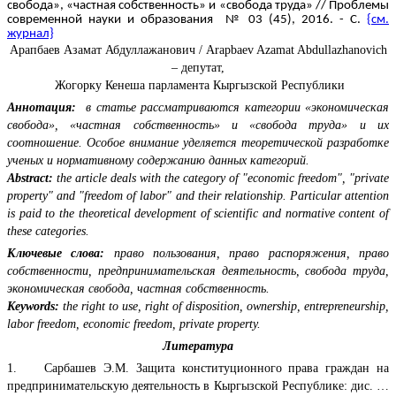
свобода», «частная собственность» и «свобода труда» // Проблемы
современной науки и образования № 03 (45), 2016. - С.
{см.
журнал}
Арапбаев Азамат Абдуллажанович / Arapbaev Azamat Abdullazhanovich
– депутат,
Жогорку Кенеша парламента Кыргызской Республики
Аннотация:
в статье рассматриваются категории «экономическая
свобода», «частная собственность» и «свобода труда» и их
соотношение. Особое внимание уделяется теоретической разработке
ученых и нормативному содержанию данных категорий.
Abstract:
the article deals with the category of "economic freedom", "private
property" and "freedom of labor" and their relationship. Particular attention
is paid to the theoretical development of scientific and normative content of
these categories.
Ключевые слова:
право пользования, право распоряжения, право
собственности, предпринимательская деятельность, свобода труда,
экономическая свобода, частная собственность.
Keywords:
the right to use, right of disposition, ownership, entrepreneurship,
labor freedom, economic freedom, private property.
Литература
1. Сарбашев Э.М. Защита конституционного права граждан на
предпринимательскую деятельность в Кыргызской Республике: дис. …