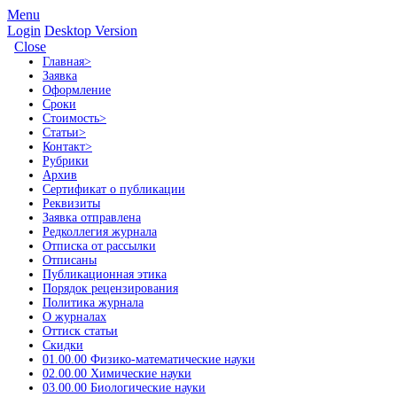
Menu
Login
Desktop Version
Close
Главная
>
Заявка
Оформление
Сроки
Стоимость
>
Статьи
>
Контакт
>
Рубрики
Архив
Сертификат о публикации
Реквизиты
Заявка отправлена
Редколлегия журнала
Отписка от рассылки
Отписаны
Публикационная этика
Порядок рецензирования
Политика журнала
О журналах
Оттиск статьи
Скидки
01.00.00 Физико-математические науки
02.00.00 Химические науки
03.00.00 Биологические науки