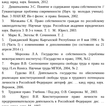
канд. юрид. наук. Бишкек, 2012.
2. Дюшеналиева Э.С. Понятие и содержание права собственности //
Гуманитарные проблемы современности (Науч. тр. молодых ученых).
Вып. 3 /НАН КР, Ин-т филос. и права. Бишкек, 2002.
3. Матакаева С.К. Право собственности граждан по российскому
законодательству /Научные труды. Российская академия юридических
наук. Выпуск 3. В 3-х томах. Т. 1. М.: Юрист, 2003.
4. Маркс К., Энгельс Ф. Сочинения. Т. 2.
5. Гражданский Кодекс Кыргызской Республики от 8 мая 1996 г. №
15 (Часть I) с изменениями и дополнениями (по состоянию на 21
апреля 2014 г.).
6. Морозова Л.А. Государство и собственность (проблемы
межотраслевого института) //Государство и право, 1996, №12.
7. Федин В.В. Соотношение принципа свободы труда и права на
труд //Lex Russica. Научные труды МГЮА, 2004, № 2.
8. Гудилко И.Е. Деятельность государства по обеспечению
реализации конституционной свободы труда и трудового потенциала
личности в Российской Федерации: автореф. дис. … канд. юрид. наук.
Воронеж, 2006.
9. Трудовое право. Учебник / Под ред. О.В. Смирнова. М., 2003.
10. Крусс В.И. Конституционное право личности на
предпринимательскую деятельность в Российской Федерации: дис. …