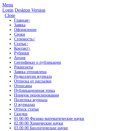
Menu
Login
Desktop Version
Close
Главная
>
Заявка
Оформление
Сроки
Стоимость
>
Статьи
>
Контакт
>
Рубрики
Архив
Сертификат о публикации
Реквизиты
Заявка отправлена
Редколлегия журнала
Отписка от рассылки
Отписаны
Публикационная этика
Порядок рецензирования
Политика журнала
О журналах
Оттиск статьи
Скидки
01.00.00 Физико-математические науки
02.00.00 Химические науки
03.00.00 Биологические науки