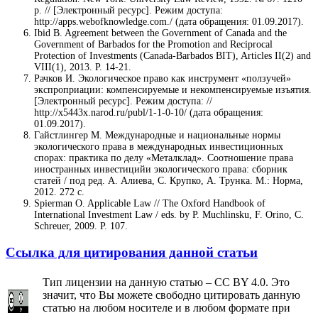
р. // [Электронный ресурс]. Режим доступа:
http://apps.webofknowledge.com./ (дата обращения: 01.09.2017).
Ibid B. Agreement between the Government of Canada and the
Government of Barbados for the Promotion and Reciprocal
Protection of Investments (Canada-Barbados BIT), Articles II(2) and
VIII(1), 2013. Р. 14-21.
Рачков И. Экологическое право как инструмент «ползучей»
экспроприации: компенсируемые и некомпенсируемые изъятия.
[Электронный ресурс]. Режим доступа: //
http://x5443x.narod.ru/publ/1-1-0-10/ (дата обращения:
01.09.2017).
Гайстлингер М. Международные и национальные нормы
экологического права в международных инвестиционных
спорах: практика по делу «Металклад». Соотношение права
иностранных инвестицийи экологического права: сборник
статей / под ред. А. Алиева, С. Крупко, А. Трунка. М.: Норма,
2012. 272 с.
Spierman O. Applicable Law // The Oxford Handbook of
International Investment Law / eds. by P. Muchlinsku, F. Orino, C.
Schreuer, 2009. P. 107.
Ссылка для цитирования данной статьи
Тип лицензии на данную статью – CC BY 4.0. Это
значит, что Вы можете свободно цитировать данную
статью на любом носителе и в любом формате при