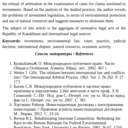
the refusal of arbitration in the examination of cases for claims unrelated to
investments. Based on the analysis of the studied practice, the author reveals
the problems of investment legislation, in terms of environmental protection
and use of natural resources and suggests measures to eliminate them.
The subject of this article is the aggregate of normative legal acts of the
Republic of Kazakhstan and international legal sources.
Keywords:
investments, environmental law, court, practice, judicial
decision, international dispute, natural resources, economic activity.
Список литературы / References
КулжабаеваЖ.О. Международное публичное право. Части
Общая и Особенная. Алматы: Юрид. лит., 2002. 467 с.
Wetter J. Gills. The relations between international law and conflicts
law// The International Arbitral Process, 1962. Vol. 1. № 262. P. 27-
173.
Бахин С.В. Международное публичное и частное право:
проблемы и перспективы. Liber amicorum в честь проф. Л.Н.
Галенской. С.-Пб.: Изд. дом С.-Петерб. гос. ун-та. Изд-во юрид.
фак-та С.-Петерб. гос. ун-та, 2007. С. 361.
Хаусманн Райнер. Инвестиционные договоры с иностранными
инвесторами // Правовые аспекты инвестиционных договоров.
М.: Норма, 2012. С. 23-24.
Revesz R.L. Rehabilitating Interstate Competition: Rethinking the
Race-to-the-Bottom Rationale for Federal Environmental
Regulation. New York: University Law Review, 1992. № 67. 1210