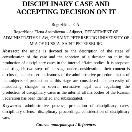
DISCIPLINARY CASE AND
ACCEPTING DECISION ON IT
Rogozhkina E.A.
Rogozhkina Elena Anatolievna – Adjunct, DEPARTMENT OF
ADMINISTRATIVE LAW, OF SAINT-PETERSBURG UNIVERSITY OF
MIA OF RUSSIA, SAINT-PETERSBURG
Abstract:
the article is devoted to the description of the stage of
consideration of the case and the adoption of a decision on it in the
production of disciplinary cases in the internal affairs bodies. It is proposed
to distinguish two steps of the stage under consideration, their content is
disclosed, and also certain features of the administrative procedural status of
the subjects of production at this stage are considered. The necessity of
introducing changes in several normative legal acts regulating the
production of disciplinary cases in the internal affairs bodies of the Russian
Federation has been identified and substantiated.
Keywords:
administrative process, production of disciplinary cases,
disciplinary offense, disciplinary proceedings, consideration of disciplinary
case.
Список литературы / References