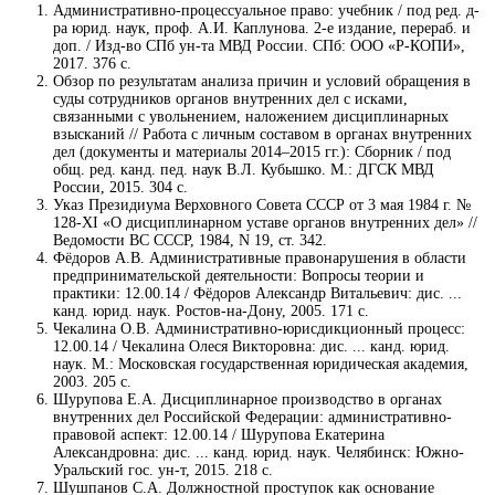
Административно-процессуальное право: учебник / под ред. д-
ра юрид. наук, проф. А.И. Каплунова. 2-е издание, перераб. и
доп. / Изд-во СПб ун-та МВД России. СПб: ООО «Р-КОПИ»,
2017. 376 с.
Обзор по результатам анализа причин и условий обращения в
суды сотрудников органов внутренних дел с исками,
связанными с увольнением, наложением дисциплинарных
взысканий // Работа с личным составом в органах внутренних
дел (документы и материалы 2014–2015 гг.): Сборник / под
общ. ред. канд. пед. наук В.Л. Кубышко. М.: ДГСК МВД
России, 2015. 304 с.
Указ Президиума Верховного Совета СССР от 3 мая 1984 г. №
128-XI «О дисциплинарном уставе органов внутренних дел» //
Ведомости ВС СССР, 1984, N 19, ст. 342.
Фёдоров А.В. Административные правонарушения в области
предпринимательской деятельности: Вопросы теории и
практики: 12.00.14 / Фёдоров Александр Витальевич: дис. ...
канд. юрид. наук. Ростов-на-Дону, 2005. 171 с.
Чекалина О.В. Административно-юрисдикционный процесс:
12.00.14 / Чекалина Олеся Викторовна: дис. ... канд. юрид.
наук. М.: Московская государственная юридическая академия,
2003. 205 с.
Шурупова Е.А. Дисциплинарное производство в органах
внутренних дел Российской Федерации: административно-
правовой аспект: 12.00.14 / Шурупова Екатерина
Александровна: дис. ... канд. юрид. наук. Челябинск: Южно-
Уральский гос. ун-т, 2015. 218 с.
Шушпанов С.А. Должностной проступок как основание