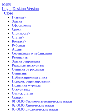
Menu
Login
Desktop Version
Close
Главная
>
Заявка
Оформление
Сроки
Стоимость
>
Статьи
>
Контакт
>
Рубрики
Архив
Сертификат о публикации
Реквизиты
Заявка отправлена
Редколлегия журнала
Отписка от рассылки
Отписаны
Публикационная этика
Порядок рецензирования
Политика журнала
О журналах
Оттиск статьи
Скидки
01.00.00 Физико-математические науки
02.00.00 Химические науки
03.00.00 Биологические науки