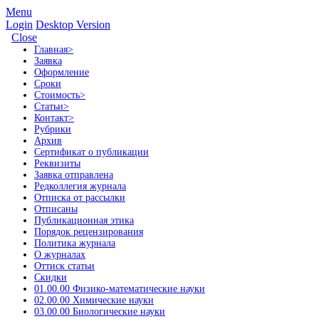
Menu
Login
Desktop Version
Close
Главная
>
Заявка
Оформление
Сроки
Стоимость
>
Статьи
>
Контакт
>
Рубрики
Архив
Сертификат о публикации
Реквизиты
Заявка отправлена
Редколлегия журнала
Отписка от рассылки
Отписаны
Публикационная этика
Порядок рецензирования
Политика журнала
О журналах
Оттиск статьи
Скидки
01.00.00 Физико-математические науки
02.00.00 Химические науки
03.00.00 Биологические науки