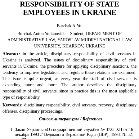
RESPONSIBILITY OF STATE
EMPLOYEES IN UKRAINE
Burchak A.Yu.
Burchak Anton Yulianovich – Student, DEPARTMENT OF
ADMINISTRATIVE LAW, YAROSLAV MUDRYI NATIONAL LAW
UNIVERSITY, KHARKOV, UKRAINE
Abstract:
in the article, disciplinary responsibility of civil servants in
Ukraine is analyzed. The issues of disciplinary responsibility of civil
servants in Ukraine, the procedure for applying disciplinary sanctions, the
tendency to improve legislation, and regulate these relations are examined.
This issue is quite urgent, as every year the staff of civil servants is
expanding more and more. The author describes the disciplinary
responsibility of civil servants, since in practice this is the most applicable
type of responsibility.
Keywords:
disciplinary responsibility, civil servants, recovery, disciplinary
offenses, disciplinary proceedings.
Список литературы / References
Закон Украины «О государственной службе» № 3723-XII от 16
декабря 1993 // Ведомости Верховной Рады (ВВР), 1993, № 52,