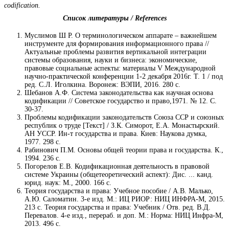
codification.
Список литературы / References
Муслимов Ш Р. О терминологическом аппарате – важнейшем
инструменте для формирования информационного права //
Актуальные проблемы развития вертикальной интеграции
системы образования, науки и бизнеса: экономические,
правовые социальные аспекты: материалы V Международной
научно-практической конференции 1-2 декабря 2016г. Т. 1 / под
ред. С.Л. Иголкина. Воронеж: ВЭПИ, 2016. 280 с.
Шебанов А.Ф. Система законодательства как научная основа
кодификации // Советское государство и право,1971. № 12. С.
30-37.
Проблемы кодификации законодательств Союза ССР и союзных
республик о труде [Текст] / З.К. Симорот, Е.А. Монастырский.
АН УССР. Ин-т государства и права. Киев: Наукова думка,
1977. 298 с.
Рабинович П.М. Основы общей теории права и государства. К.,
1994. 236 с.
Погорелов Е.В. Кодификационная деятельность в правовой
системе Украины (общетеоретический аспект): Дис. ... канд.
юрид. наук: М., 2000. 166 с.
Теория государства и права: Учебное пособие / А.В. Малько,
А.Ю. Саломатин. 3-e изд. М.: ИЦ РИОР: НИЦ ИНФРА-М, 2015.
213 с. Теория государства и права: Учебник / Отв. ред. В.Д.
Перевалов. 4-e изд., перераб. и доп. М.: Норма: НИЦ Инфра-М,
2013. 496 с.