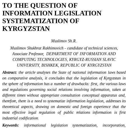
TO THE QUESTION OF
INFORMATION LEGISLATION
SYSTEMATIZATION OF
KYRGYZSTAN
Muslimov Sh.R.
Muslimov Shukhrat Rakhimovich - candidate of technical sciences,
Associate Professor, DEPARTMENT OF INFORMATION AND
COMPUTING TECHNOLOGIES, KYRGYZ-RUSSIAN SLAVIC
UNIVERSITY, BISHKEK, REPUBLIC OF KYRGYZSTAN
Abstract:
the article analyses the State of national information laws based
on comparative analysis, it concludes that the legislation of Kyrgyzstan in
the sphere of information has a number of drawbacks: first, the various laws
and regulations governing social relations involving information, taken at
different times without appropriate consultation conceptual apparatus and,
therefore, there is a need to systematize information legislation, addresses its
theoretical aspects, drawing on domestic and foreign experience that the
most effective legal regulation of public relations information is first
industrial codification.
Keywords:
informational legislation systematization, incorporation,