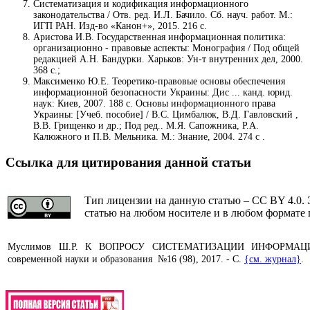
Систематизация и кодификация информационного
законодательства / Отв. ред. И.Л. Бачило. Сб. науч. работ. М.:
ИГП РАН. Изд-во «Канон+», 2015. 216 с.
Аристова И.В. Государственная информационная политика:
организационно - правовые аспекты: Монография / Под общей
редакцией А.Н. Бандурки. Харьков: Ун-т внутренних дел, 2000.
368 с.;
Максименко Ю.Е. Теоретико-правовые основы обеспечения
информационной безопасности Украины: Дис ... канд. юрид.
наук: Киев, 2007. 188 с. Основы информационного права
Украины: [Учеб. пособие] / В.С. Цимбалюк, В.Д. Гавловский ,
В.В. Грищенко и др.; Под ред.. М.Я. Сапожника, Р.А.
Калюжного и П.В. Мельника. М.: Знание, 2004. 274 с .
Ссылка для цитирования данной статьи
Тип лицензии на данную статью – CC BY 4.0. 
статью на любом носителе и в любом формате 
Муслимов Ш.Р. К ВОПРОСУ СИСТЕМАТИЗАЦИИ ИНФОРМАЦИ
современной науки и образования №16 (98), 2017. - С.
{см. журнал}
.