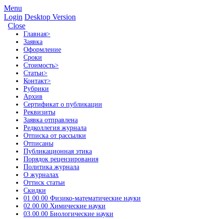
Menu
Login
Desktop Version
Close
Главная
>
Заявка
Оформление
Сроки
Стоимость
>
Статьи
>
Контакт
>
Рубрики
Архив
Сертификат о публикации
Реквизиты
Заявка отправлена
Редколлегия журнала
Отписка от рассылки
Отписаны
Публикационная этика
Порядок рецензирования
Политика журнала
О журналах
Оттиск статьи
Скидки
01.00.00 Физико-математические науки
02.00.00 Химические науки
03.00.00 Биологические науки