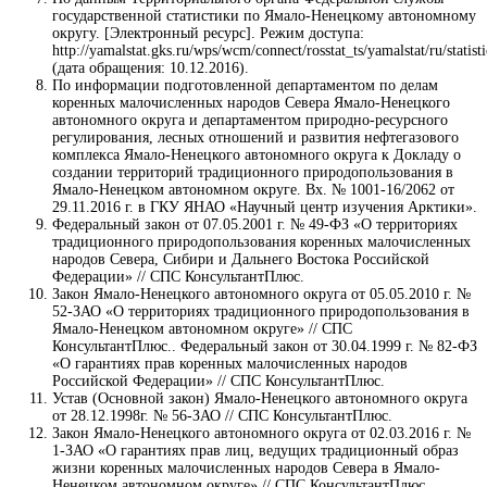
государственной статистики по Ямало-Ненецкому автономному
округу. [Электронный ресурс]. Режим доступа:
http://yamalstat.gks.ru/wps/wcm/connect/rosstat_ts/yamalstat/ru/statist
(дата обращения: 10.12.2016).
По информации подготовленной департаментом по делам
коренных малочисленных народов Севера Ямало-Ненецкого
автономного округа и департаментом природно-ресурсного
регулирования, лесных отношений и развития нефтегазового
комплекса Ямало-Ненецкого автономного округа к Докладу о
создании территорий традиционного природопользования в
Ямало-Ненецком автономном округе. Вх. № 1001-16/2062 от
29.11.2016 г. в ГКУ ЯНАО «Научный центр изучения Арктики».
Федеральный закон от 07.05.2001 г. № 49-ФЗ «О территориях
традиционного природопользования коренных малочисленных
народов Севера, Сибири и Дальнего Востока Российской
Федерации» // СПС КонсультантПлюс.
Закон Ямало-Ненецкого автономного округа от 05.05.2010 г. №
52-ЗАО «О территориях традиционного природопользования в
Ямало-Ненецком автономном округе» // СПС
КонсультантПлюс.. Федеральный закон от 30.04.1999 г. № 82-ФЗ
«О гарантиях прав коренных малочисленных народов
Российской Федерации» // СПС КонсультантПлюс.
Устав (Основной закон) Ямало-Ненецкого автономного округа
от 28.12.1998г. № 56-ЗАО // СПС КонсультантПлюс.
Закон Ямало-Ненецкого автономного округа от 02.03.2016 г. №
1-ЗАО «О гарантиях прав лиц, ведущих традиционный образ
жизни коренных малочисленных народов Севера в Ямало-
Ненецком автономном округе» // СПС КонсультантПлюс.