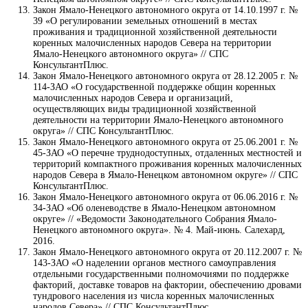
Закон Ямало-Ненецкого автономного округа от 14.10.1997 г. №
39 «О регулировании земельных отношений в местах
проживания и традиционной хозяйственной деятельности
коренных малочисленных народов Севера на территории
Ямало-Ненецкого автономного округа» // СПС
КонсультантПлюс.
Закон Ямало-Ненецкого автономного округа от 28.12.2005 г. №
114-ЗАО «О государственной поддержке общин коренных
малочисленных народов Севера и организаций,
осуществляющих виды традиционной хозяйственной
деятельности на территории Ямало-Ненецкого автономного
округа» // СПС КонсультантПлюс.
Закон Ямало-Ненецкого автономного округа от 25.06.2001 г. №
45-ЗАО «О перечне труднодоступных, отдаленных местностей и
территорий компактного проживания коренных малочисленных
народов Севера в Ямало-Ненецком автономном округе» // СПС
КонсультантПлюс.
Закон Ямало-Ненецкого автономного округа от 06.06.2016 г. №
34-ЗАО «Об оленеводстве в Ямало-Ненецком автономном
округе» // «Ведомости Законодательного Собрания Ямало-
Ненецкого автономного округа». № 4. Май-июнь. Салехард,
2016.
Закон Ямало-Ненецкого автономного округа от 20.112.2007 г. №
143-ЗАО «О наделении органов местного самоуправления
отдельными государственными полномочиями по поддержке
факторий, доставке товаров на фактории, обеспечению дровами
тундрового населения из числа коренных малочисленных
народов Севера» // СПС КонсультантПлюс.