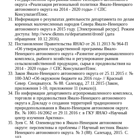
округа «Реализация региональной политики Ямало-Ненецкого
автономного округа на 2014 - 2020 годы» // СПС
КонсультантПлюс.
Информация о результатах деятельности департамента по делам
коренных малочисленных народов Севера Ямало-Ненецкого
автономного округа в 2015 году. [Электронный ресурс]. Режим
доступа: http://www.dkmns.ru/departament/drond/ (дата
обращения: 10.12.2016).
Постановление Правительства ЯНАО от 26.11.2013 № 964-П
«Об утверждении государственной программы Ямало-
Ненецкого автономного округа «Развитие агропромышленного
комплекса, рыбного хозяйства и регулирование рынков
сельскохозяйственной продукции, сырья и продовольствия на
2014 - 2020 годы» // СПС КонсультантПлюс.
Закон Ямало-Ненецкого автономного округа от 25.11.2015 г. №
100-ЗАО «Об окружном бюджете на 2016 год» // Красный
Север. Спецвыпуск. № 88. Салехард, 27.11.2015 (Закон,
приложения 1-10, приложение 11 (начало)).
По информации департамента агропромышленного комплекса,
торговли и продовольствия Ямало-Ненецкого автономного
округа к Докладу о создании территорий традиционного
природопользования в Ямало-Ненецком автономном округе.
Вх. № 1001-16/2062 от 29.11.2016 г. в ГКУ ЯНАО «Научный
центр изучения Арктики».
Зуев С. М. Оленеводство в Ямало-Ненецком автономном
округе: перспективы и проблемы // Научный вестник Ямало-
Ненецкого автономного округа. № 3 (88). Салехард, 2015. С.
103.