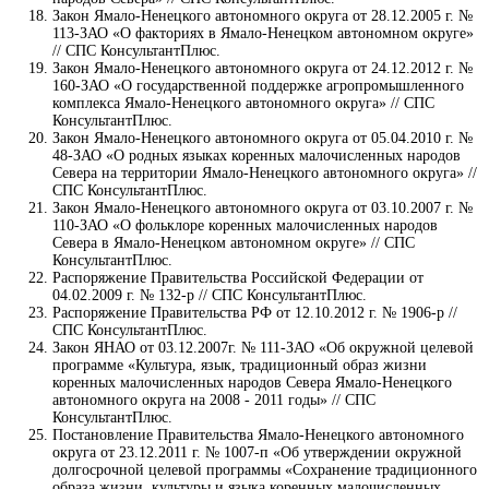
Закон Ямало-Ненецкого автономного округа от 28.12.2005 г. №
113-ЗАО «О факториях в Ямало-Ненецком автономном округе»
// СПС КонсультантПлюс.
Закон Ямало-Ненецкого автономного округа от 24.12.2012 г. №
160-ЗАО «О государственной поддержке агропромышленного
комплекса Ямало-Ненецкого автономного округа» // СПС
КонсультантПлюс.
Закон Ямало-Ненецкого автономного округа от 05.04.2010 г. №
48-ЗАО «О родных языках коренных малочисленных народов
Севера на территории Ямало-Ненецкого автономного округа» //
СПС КонсультантПлюс.
Закон Ямало-Ненецкого автономного округа от 03.10.2007 г. №
110-ЗАО «О фольклоре коренных малочисленных народов
Севера в Ямало-Ненецком автономном округе» // СПС
КонсультантПлюс.
Распоряжение Правительства Российской Федерации от
04.02.2009 г. № 132-р // СПС КонсультантПлюс.
Распоряжение Правительства РФ от 12.10.2012 г. № 1906-р //
СПС КонсультантПлюс.
Закон ЯНАО от 03.12.2007г. № 111-ЗАО «Об окружной целевой
программе «Культура, язык, традиционный образ жизни
коренных малочисленных народов Севера Ямало-Ненецкого
автономного округа на 2008 - 2011 годы» // СПС
КонсультантПлюс.
Постановление Правительства Ямало-Ненецкого автономного
округа от 23.12.2011 г. № 1007-п «Об утверждении окружной
долгосрочной целевой программы «Сохранение традиционного
образа жизни, культуры и языка коренных малочисленных