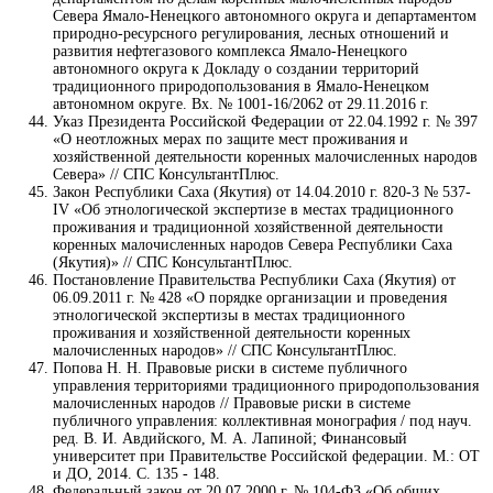
Севера Ямало-Ненецкого автономного округа и департаментом
природно-ресурсного регулирования, лесных отношений и
развития нефтегазового комплекса Ямало-Ненецкого
автономного округа к Докладу о создании территорий
традиционного природопользования в Ямало-Ненецком
автономном округе. Вх. № 1001-16/2062 от 29.11.2016 г.
Указ Президента Российской Федерации от 22.04.1992 г. № 397
«О неотложных мерах по защите мест проживания и
хозяйственной деятельности коренных малочисленных народов
Севера» // СПС КонсультантПлюс.
Закон Республики Саха (Якутия) от 14.04.2010 г. 820-3 № 537-
IV «Об этнологической экспертизе в местах традиционного
проживания и традиционной хозяйственной деятельности
коренных малочисленных народов Севера Республики Саха
(Якутия)» // СПС КонсультантПлюс.
Постановление Правительства Республики Саха (Якутия) от
06.09.2011 г. № 428 «О порядке организации и проведения
этнологической экспертизы в местах традиционного
проживания и хозяйственной деятельности коренных
малочисленных народов» // СПС КонсультантПлюс.
Попова Н. Н. Правовые риски в системе публичного
управления территориями традиционного природопользования
малочисленных народов // Правовые риски в системе
публичного управления: коллективная монография / под науч.
ред. В. И. Авдийского, М. А. Лапиной; Финансовый
университет при Правительстве Российской федерации. М.: ОТ
и ДО, 2014. С. 135 - 148.
Федеральный закон от 20.07.2000 г. № 104-ФЗ «Об общих