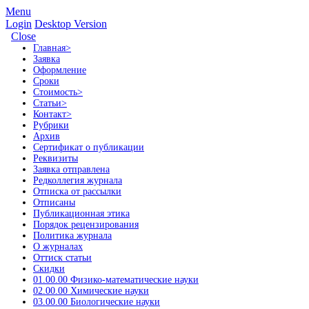
Menu
Login
Desktop Version
Close
Главная
>
Заявка
Оформление
Сроки
Стоимость
>
Статьи
>
Контакт
>
Рубрики
Архив
Сертификат о публикации
Реквизиты
Заявка отправлена
Редколлегия журнала
Отписка от рассылки
Отписаны
Публикационная этика
Порядок рецензирования
Политика журнала
О журналах
Оттиск статьи
Скидки
01.00.00 Физико-математические науки
02.00.00 Химические науки
03.00.00 Биологические науки