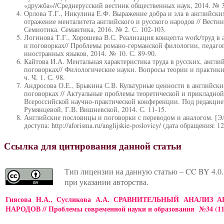
«дружба»//Среднерусский вестник общественных наук, 2014. № 3.
Орлова Т.Г., Никулина Е.Ф. Выражение добра и зла в английски
отражение менталитета английского и русского народов // Вестн
Семиотика. Семантика, 2016. № 2. С. 102-103.
Логинова Т.Г., Хорошева В.С. Реализация концепта work/труд в
и поговорках// Проблемы романо-германской филологии, педаго
иностранных языков, 2014. № 10. С. 89-90.
Кайтова И.А. Ментальная характеристика труда в русских, англи
поговорках// Филологические науки. Вопросы теории и практики.
ч. Ч. 1. С. 98.
Андросова О.Е., Брыкина С.В. Культурные ценности в английски
поговорках // Актуальные проблемы теоретической и прикладно
Всероссийской научно-практической конференции. Под редакцие
Румянцевой, Г.В. Вишневской, 2014. С. 11-15.
Английские пословицы и поговорки с переводом и аналогом. [Э
доступа: http://aforisma.ru/anglijskie-poslovicy/ (дата обращения: 1
Ссылка для цитирования данной статьи
Тип лицензии на данную статью – CC BY 4.0.
при указании авторства.
Гиясова Н.А., Сусликова А.А. СРАВНИТЕЛЬНЫЙ АНА
НАРОДОВ // Проблемы современной науки и образования №34 (116)