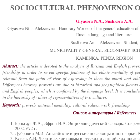
SOCIOCULTURAL PHENOMENON O
Giyasova N.А., Suslikova A.А.
Giyasova Nina Alekseevna - Honorary Worker of the general education of 
Russian language and literature;
Suslikova Anna Alekseevna - Student,
MUNICIPALITY GENERAL SECONDARY SCH
KAMENKA, PENZA REGION
Abstract:
the article is devoted to the analysis of Russian and English proverb
friendship in order to reveal specific features of the ethnic mentality of p
relevant from the point of view of expressing in them the moral and ethi
Differences between proverbs are due to historical and geographical factors 
and English peoples, which is confirmed by the language level. It is concluded
in the hierarchy of values of representatives of two cultures.
Keywords:
proverb, national mentality, cultural values, work, friendship.
Список литературы / References
Брокгауз Ф.А., Эфрон И.А. Энциклопедический словарь. Соврем
2002. 672 с.
Дубровин М.И. Английские и русские пословицы и поговорки. М.
Кугель А.В. Деонтические нормы в русских и английских посло