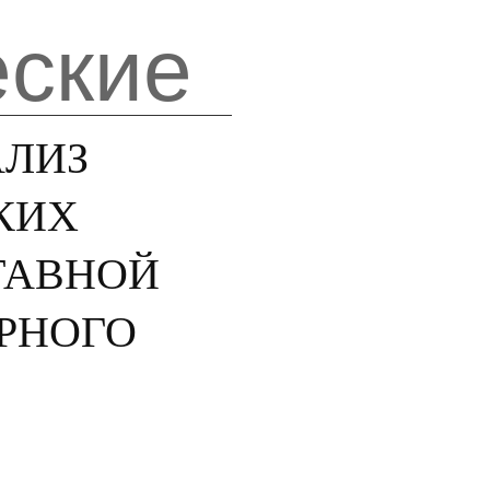
ские
АЛИЗ
КИХ
ТАВНОЙ
РНОГО