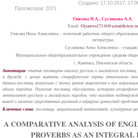
Создано: 17.10.2017, 17:0
Просмотров: 2071
Гиясова Н.А., Сусликова А.А.
Email:
Giyasova17116@scientifictext.r
Гиясова Нина Алексеевна – почетный работник общего образования
литературы;
Сусликова Анна Алексеевна – учащаяс
Муниципальное общеобразовательное учреждение средняя общео
г. Каменка, Пензенская область
Аннотация:
статья посвящена анализу русских и английских послов
и дружбе, с целью выявить специфические черты этнического мен
данных пословиц актуально с точки зрения выражения в них моральных
обоим народам. Различия пословиц обусловлены историко-географи
менталитет русского и английского народов, что находит подтвержде
вывод о наличии существенных различий в иерархии ценностей представ
Ключевые слова:
пословица, национальный менталитет, культурные це
A COMPARATIVE ANALYSIS OF ENGL
PROVERBS AS AN INTEGRAL 