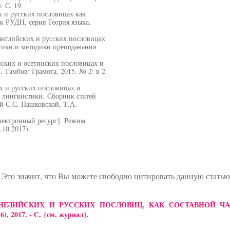
 С. 19.
х и русских пословицах как
ик РУДН, серия Теория языка.
 английских и русских пословицах
гики и методики преподавания
йских и осетинских пословицах и
 Тамбов: Грамота, 2015. № 2: в 2
х и русских пословицах и
й лингвистики. Сборник статей
й С.С. Пашковской, Т.А.
лектронный ресурс]. Режим
2.10.2017).
 Это значит, что Вы можете свободно цитировать данную стать
ЛИЗ АНГЛИЙСКИХ И РУССКИХ ПОСЛОВИЦ, КАК СОСТАВНОЙ
, 2017. - С.
{см. журнал}
.