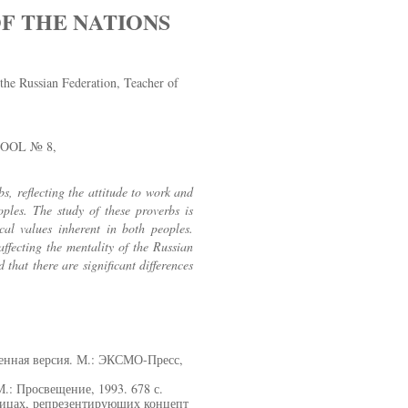
F THE NATIONS
the Russian Federation, Teacher of
OOL № 8,
s, reflecting the attitude to work and
eoples. The study of these proverbs is
cal values inherent in both peoples.
affecting the mentality of the Russian
 that there are significant differences
енная версия. М.: ЭКСМО-Пресс,
: Просвещение, 1993. 678 с.
вицах, репрезентирующих концепт