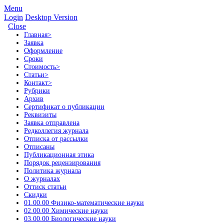
Menu
Login
Desktop Version
Close
Главная
>
Заявка
Оформление
Сроки
Стоимость
>
Статьи
>
Контакт
>
Рубрики
Архив
Сертификат о публикации
Реквизиты
Заявка отправлена
Редколлегия журнала
Отписка от рассылки
Отписаны
Публикационная этика
Порядок рецензирования
Политика журнала
О журналах
Оттиск статьи
Скидки
01.00.00 Физико-математические науки
02.00.00 Химические науки
03.00.00 Биологические науки