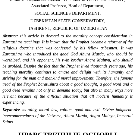
Associated Professor, Head of Department,
SOCIAL SCIENCES DEPARTMENT,
UZBEKISTAN STATE CONSERVATORY,
TASHKENT, REPUBLIC OF UZBEKISTAN
Abstract:
this article is devoted to the morality concept consideration in
Zaratushtra teachings. It is known that the Prophet became a reformer of the
religious doctrine that was confessed by his fellow tribesmen. It was
Zaratushtra who introduced the good God Ahura Mazda, who should be
worshiped, and his opponent, his twin brother Angra Mainyu, who should
be avoided. Despite the fact that the Prophet lived thousands years ago, his
teaching morality continues to amaze and delight with its humanity and
striving for the man and mankind moral improvement. Therefore, the famous
triad of the Prophet Zaratushtra about a good thought, a good word and a
good deed remains not only in demand today, but also in many ways more
relevant because of the difficult situation that all modern humanity is
experiencing.
Keywords:
morality, moral law, culture, good and evil, Divine judgment,
interconnectedness of the Universe, Ahura Mazda, Angra Mainyu, Immortal
Saints.
НРАВСТВЕННЫЕ ОСНОВЫ