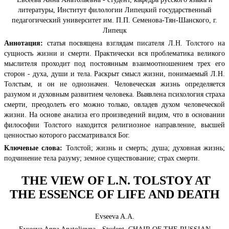
литературы, Институт филологии Липецкий государственный
педагогический университет им. П.П. Семенова-Тян-Шанского, г.
Липецк
Аннотация:
статья посвящена взглядам писателя Л.Н. Толстого на
сущность жизни и смерти. Практически вся проблематика великого
мыслителя проходит под постоянным взаимоотношением трех его
сторон - духа, души и тела. Раскрыт смысл жизни, понимаемый Л.Н.
Толстым, и он не однозначен. Человеческая жизнь определяется
разумом и духовным развитием человека. Выявлена психология страха
смерти, преодолеть его можно только, овладев духом человеческой
жизни. На основе анализа его произведений видим, что в основании
философии Толстого находится религиозное направление, высшей
ценностью которого рассматривался Бог.
Ключевые слова:
Толстой; жизнь и смерть; душа; духовная жизнь;
подчинение тела разуму; земное существование; страх смерти.
THE VIEW OF L.N. TOLSTOY AT
THE ESSENCE OF LIFE AND DEATH
Evseeva A.A.