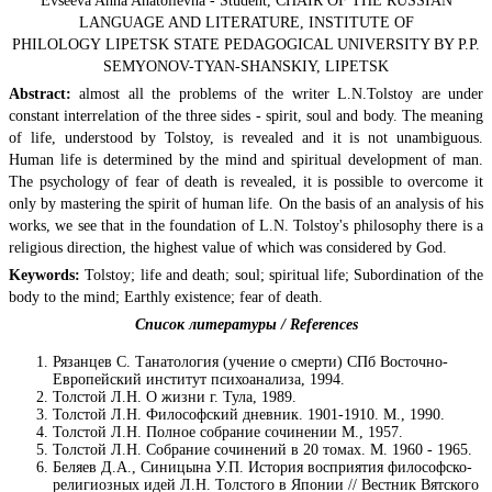
Evseeva Anna Anatolievna - Student, CHAIR OF THE RUSSIAN
LANGUAGE AND LITERATURE, INSTITUTE OF
PHILOLOGY LIPETSK STATE PEDAGOGICAL UNIVERSITY BY P.P.
SEMYONOV-TYAN-SHANSKIY, LIPETSK
Abstract:
almost all the problems of the writer L.N.Tolstoy are under
constant interrelation of the three sides - spirit, soul and body. The meaning
of life, understood by Tolstoy, is revealed and it is not unambiguous.
Human life is determined by the mind and spiritual development of man.
The psychology of fear of death is revealed, it is possible to overcome it
only by mastering the spirit of human life. On the basis of an analysis of his
works, we see that in the foundation of L.N. Tolstoy's philosophy there is a
religious direction, the highest value of which was considered by God.
Keywords:
Tolstoy; life and death; soul; spiritual life; Subordination of the
body to the mind; Earthly existence; fear of death.
Список литературы / References
Рязанцев С. Танатология (учение о смерти) СПб Восточно-
Европейский институт психоанализа, 1994.
Толстой Л.Н. О жизни г. Тула, 1989.
Толстой Л.Н. Философский дневник. 1901-1910. М., 1990.
Толстой Л.Н. Полное собрание сочинении М., 1957.
Толстой Л.Н. Собрание сочинений в 20 томах. М. 1960 - 1965.
Беляев Д.А., Синицына У.П. История восприятия философско-
религиозных идей Л.Н. Толстого в Японии // Вестник Вятского