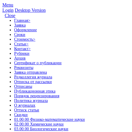
Menu
Login
Desktop Version
Close
Главная
>
Заявка
Оформление
Сроки
Стоимость
>
Статьи
>
Контакт
>
Рубрики
Архив
Сертификат о публикации
Реквизиты
Заявка отправлена
Редколлегия журнала
Отписка от рассылки
Отписаны
Публикационная этика
Порядок рецензирования
Политика журнала
О журналах
Оттиск статьи
Скидки
01.00.00 Физико-математические науки
02.00.00 Химические науки
03.00.00 Биологические науки