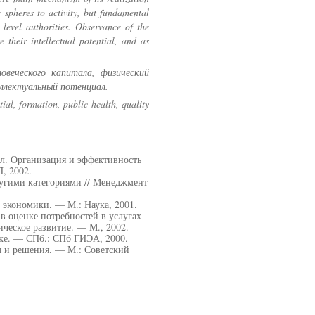
e spheres to activity, but fundamental
t level authorities. Observance of the
e their intellectual potential, and as
овеческого капитала, физический
еллектуальный потенциал.
ial, formation, public health, quality
ал. Организация и эффективность
, 2002.
ругими категориями // Менеджмент
экономики. — М.: Наука, 2001.
в оценке потребностей в услугах
ческое развитие. — М., 2002.
ке. — СПб.: СПб ГИЭА, 2000.
ы и решения. — М.: Советский