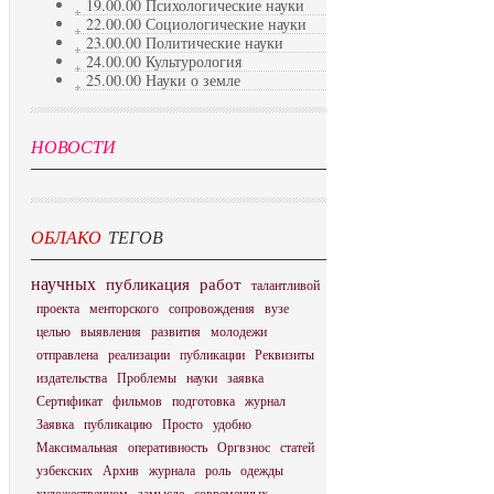
19.00.00 Психологические науки
22.00.00 Социологические науки
23.00.00 Политические науки
24.00.00 Культурология
25.00.00 Науки о земле
НОВОСТИ
ОБЛАКО
ТЕГОВ
научных
публикация
работ
талантливой
проекта
менторского
сопровождения
вузе
целью
выявления
развития
молодежи
отправлена
реализации
публикации
Реквизиты
издательства
Проблемы
науки
заявка
Сертификат
фильмов
подготовка
журнал
Заявка
публикацию
Просто
удобно
Максимальная
оперативность
Оргвзнос
статей
узбекских
Архив
журнала
роль
одежды
художественном
замысле
современных