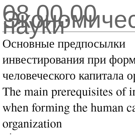
08.00.00
Экономиче
науки
Основные предпосылки
инвестирования при фор
человеческого капитала о
The main prerequisites of 
when forming the human cap
organization