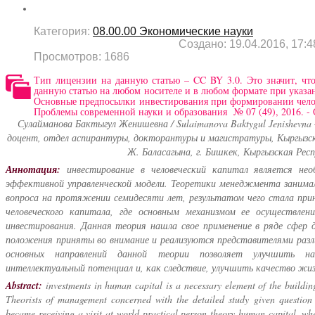
Категория:
08.00.00 Экономические науки
Создано: 19.04.2016, 17:4
Просмотров: 1686
Тип лицензии на данную статью – CC BY 3.0. Это значит, чт
данную статью на любом носителе и в любом формате при указа
Основные предпосылки инвестирования при формировании челов
Проблемы современной науки и образования № 07 (49), 2016. -
Сулайманова Бактыгул Женишевна / Sulaimanova Baktygul Jenishevna 
доцент, отдел аспирантуры, докторантуры и магистратуры, Кыргызск
Ж. Баласагына, г. Бишкек, Кыргызская Рес
Аннотация:
инвестирование в человеческий капитал является не
эффективной управленческой модели. Теоретики менеджмента занимал
вопроса на протяжении семидесяти лет, результатом чего стала при
человеческого капитала, где основным механизмом ее осуществлен
инвестирования. Данная теория нашла свое применение в ряде сфер 
положения приняты во внимание и реализуются представителями разл
основных направлений данной теории позволяет улучшить н
интеллектуальный потенциал и, как следствие, улучшить качество жиз
Abstract:
investments in human capital is a necessary element of the buildi
Theorists of management concerned with the detailed study given question 
became receiving a visit at world practical person theory human capital, wh