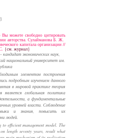
8
о Вы можете свободно цитировать
нии авторства. Сулайманова Б. Ж.
еческого капитала организации //
 С.
{см. журнал}
– кандидат экономических наук,
ий национальный университет им.
публика
обходимым элементом построения
ись подробным изучением данного
нятая в мировой практике теория
ия является глобальная политика
деятельности, а фундаментальные
ичных уровней власти. Соблюдение
авыки и знания, повысить их
ни людей.
ng to efficient management model. The
on length seventy years, result what
ere main mechanism of its realization