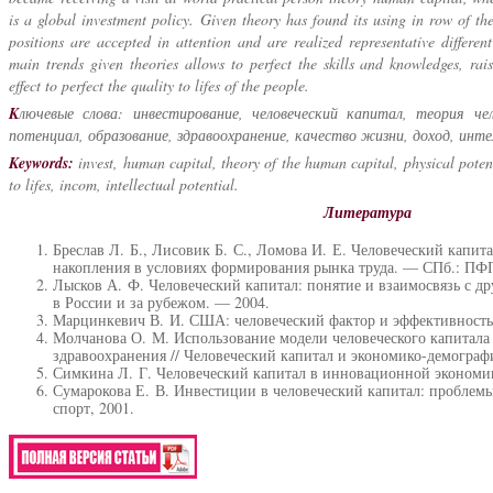
is a global investment policy. Given theory has found its using in row of th
positions are accepted in attention and are realized representative differen
main trends given theories allows to perfect the skills and knowledges, rais
effect to perfect the quality to lifes of the people.
K
лючевые слова: инвестирование, человеческий капитал, теория чел
потенциал, образование, здравоохранение, качество жизни, доход, инт
Keywords:
invest, human capital, theory of the human capital, physical potent
to lifes, incom, intellectual potential.
Литература
Бреслав Л. Б., Лисовик Б. С., Ломова И. Е. Человеческий капит
накопления в условиях формирования рынка труда. — СПб.: ПФП
Лысков А. Ф. Человеческий капитал: понятие и взаимосвязь с д
в России и за рубежом. — 2004.
Марцинкевич В. И. США: человеческий фактор и эффективность 
Молчанова О. М. Использование модели человеческого капитала 
здравоохранения // Человеческий капитал и экономико-демографи
Симкина Л. Г. Человеческий капитал в инновационной экономи
Сумарокова Е. В. Инвестиции в человеческий капитал: проблем
спорт, 2001.