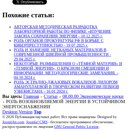
Похожие статьи:
АВТОРСКАЯ МЕТОДИЧЕСКАЯ РАЗРАБОТКА
ЛАБОРАТОРНОЙ РАБОТЫ ПО ФИЗИКЕ «ИЗУЧЕНИЕ
ЗАКОНА СОХРАНЕНИЯ ЭНЕРГИИ -
10.12.2025 г.
РОЛЬ ОРГАНОВ ПРОКУРАТУРЫ РФ В БОРЬБЕ С
КИБЕРПРЕСТУПНОСТЬЮ -
19.07.2025 г.
РОЛЬ И ЗНАЧЕНИЕ НЕТКАНЫХ МАТЕРИАЛОВ В
СОВРЕМЕННОЙ ШВЕЙНОЙ ПРОМЫШЛЕННОСТИ -
29.04.2025 г.
НЕКОТОРЫЕ РАЗМЫШЛЕНИЯ О «ТЁМНОЙ МАТЕРИИ» И
«ТЕМНОЙ ЭНЕРГИИ», О КРАСНОМ СМЕЩЕНИИ И
ИНФОРМАЦИИ. МЕТОДОЛОГИЧЕСКИЕ ЗАМЕЧАНИЯ. -
04.10.2024 г.
РОЛЬ ЭСТРАДНО-ДЖАЗОВЫХ ВОКАЛИЗОВ ДИЛОРОМ
АМАНУЛЛАЕВОЙ В ТВОРЧЕСКОМ РАЗВИТИИ ПЕВЦОВ
УЗБЕКИСТАНА -
16.01.2024 г.
Вы здесь:
Главная
Статьи
08.00.00 Экономические науки
РОЛЬ ВОЗОБНОВЛЯЕМОЙ ЭНЕРГИИ В УСТОЙЧИВОМ
ЭНЕРГОСНАБЖЕНИИ
Desktop Version
Top
© 2026 Публикация научных работ. Все права защищены. Designed by
JoomlArt.com
.
Joomla! CMS
- бесплатное программное обеспечение,
распространяемое по лицензии
GNU General Public License
.