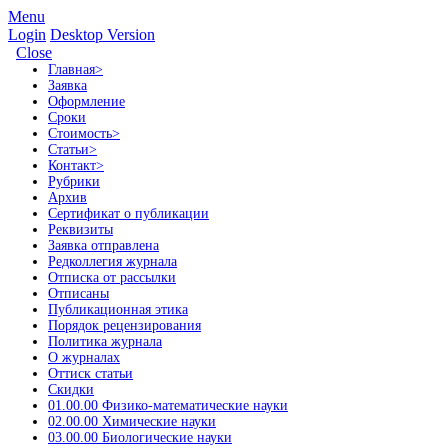
Menu
Login
Desktop Version
Close
Главная
>
Заявка
Оформление
Сроки
Стоимость
>
Статьи
>
Контакт
>
Рубрики
Архив
Сертификат о публикации
Реквизиты
Заявка отправлена
Редколлегия журнала
Отписка от рассылки
Отписаны
Публикационная этика
Порядок рецензирования
Политика журнала
О журналах
Оттиск статьи
Скидки
01.00.00 Физико-математические науки
02.00.00 Химические науки
03.00.00 Биологические науки