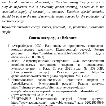
emit harmful emissions when used, so the clean energy they generate can
play an important role in preventing global warming, as well as in the
sustainable supply of electricity to countries. Therefore, special attention
should be paid to the use of renewable energy sources for the production of
electrical energy.
Keywords:
renewable energy, sources, potential, use, production, sustainable
supply.
Список литературы / References
«Азербайджан 2030: Национальные приоритеты социально-
экономического развития». [Электронный ресурс]. Режим
доступа:
https://president.az/az/articles/view/50474/ (Дата
обращения 28.03.2023).
Закон Азербайджанской Республики «Об использовании
возобновляемых источников энергии в производстве
электроэнергии». г. Баку, 31 мая 2021 года. № 339-ВИК.
[Электронный ресурс]. Режим доступа:
https://e-
qanun.az/framework/47842/ (Дата обращения 28.03.2023).
Использование возобновляемых источников энергии в
Азербайджане. [Электронный ресурс]. Режим доступа:
https://minenergy.gov.az/az/alternativ-ve-berpa-olunan-
enerji/azerbaycanda-berpa-olunan-enerji-menbelerinden-istifade/
(Дата обращения 28.03.2023).
RENEWABLE [Электронный ресурс]. Режим доступа:
https://www.acciona.com/ renewable-energy/?_adin=02021864894/