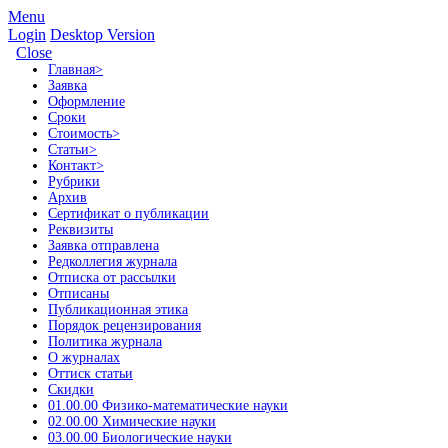
Menu
Login
Desktop Version
Close
Главная
>
Заявка
Оформление
Сроки
Стоимость
>
Статьи
>
Контакт
>
Рубрики
Архив
Сертификат о публикации
Реквизиты
Заявка отправлена
Редколлегия журнала
Отписка от рассылки
Отписаны
Публикационная этика
Порядок рецензирования
Политика журнала
О журналах
Оттиск статьи
Скидки
01.00.00 Физико-математические науки
02.00.00 Химические науки
03.00.00 Биологические науки