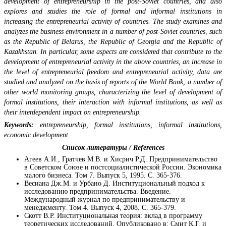
development of entrepreneurship in the post-Soviet countries, and also
explores and studies the role of formal and informal institutions in
increasing the entrepreneurial activity of countries. The study examines and
analyzes the business environment in a number of post-Soviet countries, such
as the Republic of Belarus, the Republic of Georgia and the Republic of
Kazakhstan. In particular, some aspects are considered that contribute to the
development of entrepreneurial activity in the above countries, an increase in
the level of entrepreneurial freedom and entrepreneurial activity, data are
studied and analyzed on the basis of reports of the World Bank, a number of
other world monitoring groups, characterizing the level of development of
formal institutions, their interaction with informal institutions, as well as
their interdependent impact on entrepreneurship.
Keywords:
entrepreneurship, formal institutions, informal institutions,
economic development.
Список литературы /
References
Агеев А.И., Гратчев М.В. и Хисрич Р.Д. Предпринимательство
в Советском Союзе и постсоциалистической России. Экономика
малого бизнеса. Том 7. Выпуск 5, 1995. С. 365-376.
Весиана Дж.М. и Урбано Д. Институциональный подход к
исследованию предпринимательства. Введение.
Международный журнал по предпринимательству и
менеджменту. Том 4. Выпуск 4, 2008. С. 365-379.
Скотт В.Р. Институциональная теория: вклад в программу
теоретических исследований. Опубликовано в: Смит К.Г. и