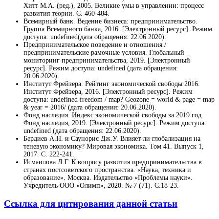
Хитт М.А. (ред.), 2005. Великие умы в управлении: процесс
развития теории. С. 460-484.
Всемирный банк. Ведение бизнеса: предпринимательство.
Группа Всемирного банка, 2016. [Электронный ресурс]. Режим
доступа: undefined(дата обращения: 22.06.2020).
Предпринимательское поведение и отношения /
предпринимательские рамочные условия. Глобальный
мониторинг предпринимательства, 2019. [Электронный
ресурс]. Режим доступа: undefined (дата обращения:
20.06.2020).
Институт Фрейзера. Рейтинг экономической свободы 2016.
Институт Фрейзера, 2016. [Электронный ресурс]. Режим
доступа: undefined freedom / map? Geozone = world & page = map
& year = 2016/ (дата обращения: 20.06.2020).
Фонд наследия. Индекс экономической свободы за 2019 год.
Фонд наследия, 2019. [Электронный ресурс]. Режим доступа:
undefined (дата обращения: 22.06.2020).
Бердиев А.Н. и Саунорис Дж.У. Влияет ли глобализация на
теневую экономику? Мировая экономика. Том 41. Выпуск 1,
2017. С. 222-241.
Исмаилова Л.Г. К вопросу развития предпринимательства в
странах постсоветского пространства. «Наука, техника и
образование». Москва. Издательство «Проблемы науки».
Учредитель ООО «Олимп», 2020. № 7 (71). С.18-23.
Ссылка для цитирования данной статьи