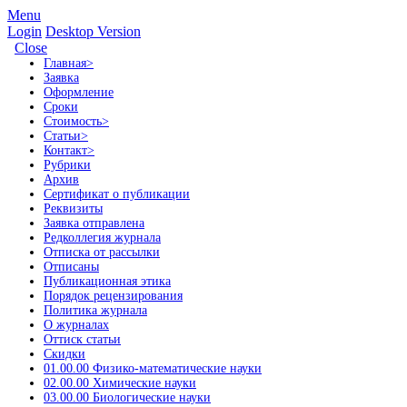
Menu
Login
Desktop Version
Close
Главная
>
Заявка
Оформление
Сроки
Стоимость
>
Статьи
>
Контакт
>
Рубрики
Архив
Сертификат о публикации
Реквизиты
Заявка отправлена
Редколлегия журнала
Отписка от рассылки
Отписаны
Публикационная этика
Порядок рецензирования
Политика журнала
О журналах
Оттиск статьи
Скидки
01.00.00 Физико-математические науки
02.00.00 Химические науки
03.00.00 Биологические науки