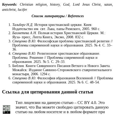
Keywords:
Christian religion, history, God, Lord Jesus Christ, satan,
antichrist, lucifer.
Список литературы / References
Тальберг Н.Д.
История христианской церкви. Киев:
Издательство им. свт. Льва, папы Римского, 2005. 960 с.
Бахметева А.Н.
Полная история Христианской Церкви. М.:
Яуза- пресс, Лепта Книга, Эксмо, 2008. 832 с.
Стеценко В.Ю.
Философская проблема христианской религии //
Проблемы современной науки и образования. 2025. № 4. С. 33–
36.
Стеценко В.Ю.
Религиозное христианское образование.
Проблема. Решение // Проблемы современной науки и
образования. 2025. № 5. С. 29–33.
Библия. Книги Священного Писания Ветхого и Нового Завета.
Можайск: Издание Саввино-Сторожевского ставропигиального
монастыря, 2006. 1294 с.
Стеценко В.Ю.
Философия образования Вселенной // Проблемы
современной науки и образования. 2025. № 6. С. 48–54.
Ссылка для цитирования данной статьи
Тип лицензии на данную статью – CC BY 4.0. Это
значит, что Вы можете свободно цитировать данную
статью на любом носителе и в любом формате при