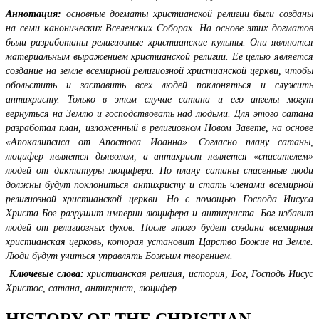
Аннотация:
основные догматы христианской религии были созданы
на семи канонических Вселенских Соборах. На основе этих догматов
были разработаны религиозные христианские культы. Они являются
материальным выражением христианской религии. Ее целью является
создание на земле всемирной религиозной христианской церкви, чтобы
обольстить и заставить всех людей поклоняться и служить
антихристу. Только в этом случае сатана и его ангелы могут
вернуться на Землю и господствовать над людьми. Для этого сатана
разработал план, изложенный в религиозном Новом Завете, на основе
«Апокалипсиса от Апостола Иоанна». Согласно плану сатаны,
люцифер является дьяволом, а антихрист является «спасителем»
людей от диктатуры люцифера. По плану сатаны спасенные люди
должны будут поклониться антихристу и стать членами всемирной
религиозной христианской церкви. Но с помощью Господа Иисуса
Христа Бог разрушит империи люцифера и антихриста. Бог избавит
людей от религиозных духов. После этого будет создана всемирная
христианская церковь, которая установит Царство Божие на Земле.
Люди будут учиться управлять Божьим творением.
Ключевые слова:
христианская религия, история, Бог, Господь Иисус
Христос, сатана, антихрист, люцифер.
HISTORY OF THE CHRISTIAN