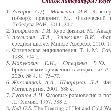
Список литературы /
Refe
Захаров С.Д., Мосягина И.В.
Кластер
(обзор): препринт. М.: Физический
Лебедева РАН, 2011. 24 с.
Трофимова Т.И.
Курс физики. М.: Академ
Аксенович Л.А., Зенькович В.И., Фа
средней школе. Минск: Аверсэв, 2010. 11
Физическая энциклопедия. Т. 1. М.: Со
1988. 704 с.
Марукович Е.И., Стеценко В.Ю.,
броуновском движении в жидкостях // 
2020. № 4. С. 75–77.
Жуховицкий А.А., Шварцман Л.А.
Физ
Металлургия, 2001. 688 с.
Русанов А.И.
Фазовые равновесия и пов
Л.: Химия, 1967. 388 с.
Kell G.S.
The Freezing of Hot and Cold Wat