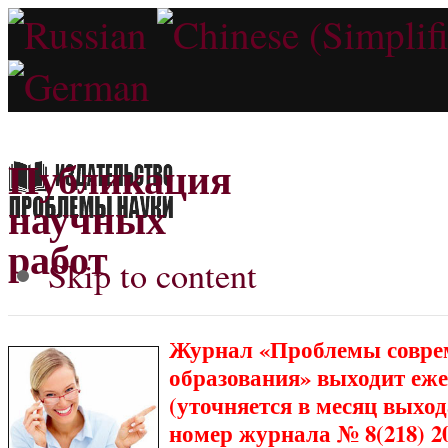
Публикация
научных
работ
Skip to content
Журнал «Проблемы совре
образования» выходит еже
(уточняется в месяц выхо
номер журнала № 8(218) 20