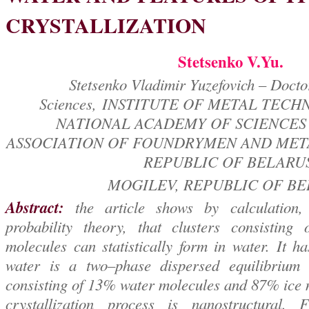
CRYSTALLIZATION
Stetsenko V.Yu.
Stetsenko Vladimir Yuzefovich – Docto
Sciences,
INSTITUTE OF METAL TECH
NATIONAL ACADEMY OF SCIENCES
ASSOCIATION OF FOUNDRYMEN AND MET
REPUBLIC OF BELARUS
MOGILEV, REPUBLIC OF B
Abstract:
the article shows by calculation,
probability theory, that clusters consisting
molecules can statistically form in water. It h
water is a two–phase dispersed equilibrium
consisting of 13% water molecules and 87% ice 
crystallization process is nanostructural. Fi