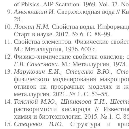
of Phisics. AIP Scatation. 1969. Vol. 37. No
Амелюшкин И.
Сверххолодная вода // Ква
28.
Ловлин Н.М.
Свойства воды. Информаци
Старт в науке. 2017. № 6. С. 88–99.
Свойства элементов. Физические свойст
М.: Металлургия, 1976. 600 с.
Физико-химические свойства окислов: 
Г.В. Самсонова
. М.: Металлургия, 1978. 
Марукович Е.И., Стеценко В.Ю., Сте
физического моделирования макропроц
отливок на прозрачных моделях и ж
металлургия. 2021. № 1. С. 53–55.
Толстой М.Ю., Шишелова Т.И., Шесто
растворимости кислорода // Извести
химия и биотехнология. 2015. № 1. С. 86
Стеценко В.Ю.
Структура и крист