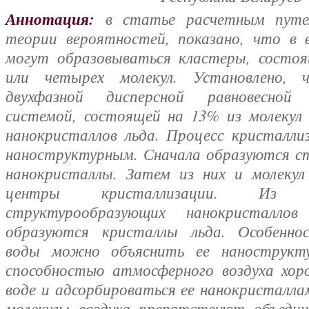
Аннотация:
в статье расчетным путе
теории вероятностей, показано, что в 
могут образовываться кластеры, состоя
или четырех молекул. Установлено, 
двухфазной дисперсной равновесной 
системой, состоящей на 13% из молекул
нанокристаллов льда. Процесс кристалли
наноструктурным. Сначала образуются с
нанокристаллы. Затем из них и молеку
центры кристаллизации. Из 
структурообразующих нанокристалло
образуются кристаллы льда. Особенно
воды можно объяснить ее нанострукт
способностью атмосферного воздуха хор
воде и адсорбироваться ее нанокристалла
молекулы воздуха препятствуют объедин