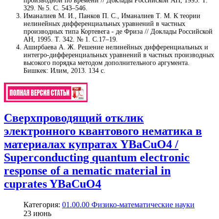
производной по времени // Доклады Российской АН, 1993. Т.
329. № 5. С. 543–546.
Иманалиев М. И., Панков П. С., Иманалиев Т. М. К теории
нелинейных дифференциальных уравнений в частных
производных типа Кортевега - де Фриза // Доклады Российской
АН, 1995. Т. 342. № 1. С.17–19.
Аширбаева А. Ж. Решение нелинейных дифференциальных и
интегро-дифференциальных уравнений в частных производных
высокого порядка методом дополнительного аргумента.
Бишкек: Илим, 2013. 134 с.
Сверхпроводящий отклик
электронного квантового нематика в
материалах купратах YBaCuO4 /
Superconducting quantum electronic
response of a nematic material in
cuprates YBaCuO4
Категория:
01.00.00 Физико-математические науки
23
июнь