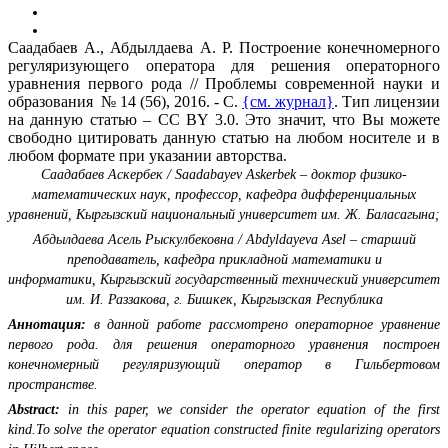
Саадабаев А., Абдылдаева А. Р. Построение конечномерного
регуляризующего оператора для решения операторного
уравнения первого рода // Проблемы современной науки и
образования № 14 (56), 2016. - С.
{см. журнал}
. Тип лицензии
на данную статью – CC BY 3.0. Это значит, что Вы можете
свободно цитировать данную статью на любом носителе и в
любом формате при указании авторства.
Саадабаев Аскербек / Saadabayev Askerbek – доктор физико-
математических наук, профессор,
кафедра дифференциальных
уравнений,
Кыргызский национальный университет им. Ж. Баласагына;
Абдылдаева Асель Рыскулбековна / Abdyldayeva Asel – старший
преподаватель,
кафедра прикладной математики и
информатики,
Кыргызский государственный технический университет
им. И. Раззакова,
г. Бишкек, Кыргызская Республика
Аннотация:
в данной работе рассмотрено операторное уравнение
первого рода. для решения операторного уравнения построен
конечномерный регуляризующий оператор в Гильбертовом
пространстве.
Abstract:
in this paper, we consider the operator equation of the first
kind.To solve the operator equation constructed finite regularizing operators