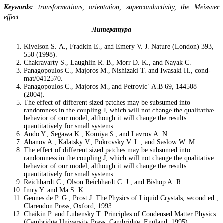
Keywords:
transformations, orientation, superconductivity, the Meissner
effect.
Литература
Kivelson S. A., Fradkin E., and Emery V. J. Nature (London) 393,
550 (1998).
Chakravarty S., Laughlin R. B., Morr D. K., and Nayak C.
Panagopoulos C., Majoros M., Nishizaki T. and Iwasaki H., cond-
mat/0412570.
Panagopoulos C., Majoros M., and Petrovic´ A.B 69, 144508
(2004).
The effect of different sized patches may be subsumed into
randomness in the coupling J, which will not change the qualitative
behavior of our model, although it will change the results
quantitatively for small systems.
Ando Y., Segawa K., Komiya S., and Lavrov A. N.
Abanov A., Kalatsky V., Pokrovsky V. L., and Saslow W. M.
The effect of different sized patches may be subsumed into
randomness in the coupling J, which will not change the qualitative
behavior of our model, although it will change the results
quantitatively for small systems.
Reichhardt C., Olson Reichhardt C. J., and Bishop A. R.
Imry Y. and Ma S. K.
Gennes de P. G., Prost J. The Physics of Liquid Crystals, second ed.,
Clarendon Press, Oxford, 1993.
Chaikin P. and Lubensky T. Principles of Condensed Matter Physics
(Cambridge University Press, Cambridge, England, 1995).