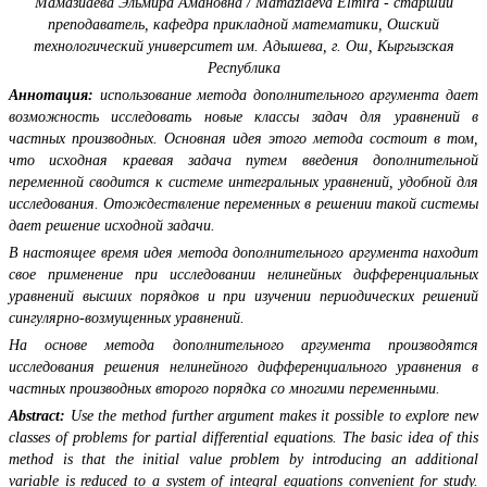
Мамазиаева Эльмира Амановна / Mamaziaeva Elmira - старший
преподаватель,
кафедра прикладной математики,
Ошский
технологический университет им. Адышева, г. Ош, Кыргызская
Республика
Аннотация:
использование метода дополнительного аргумента дает
возможность исследовать новые классы задач для уравнений в
частных производных. Основная идея этого метода состоит в том,
что исходная краевая задача путем введения дополнительной
переменной сводится к системе интегральных уравнений, удобной для
исследования. Отождествление переменных в решении такой системы
дает решение исходной задачи.
В настоящее время идея метода дополнительного аргумента находит
свое применение при исследовании нелинейных дифференциальных
уравнений высших порядков и при изучении периодических решений
сингулярно-возмущенных уравнений.
На основе метода дополнительного аргумента производятся
исследования решения нелинейного дифференциального уравнения в
частных производных второго порядка со многими переменными.
Abstract:
Use the method further argument makes it possible to explore new
classes of problems for partial differential equations. The basic idea of this
method is that the initial value problem by introducing an additional
variable is reduced to a system of integral equations convenient for study.