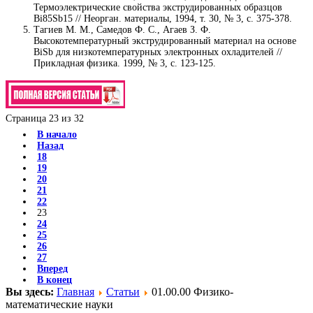
Термоэлектрические свойства экструдированных образцов
Bi85Sb15 // Неорган. материалы, 1994, т. 30, № 3, с. 375-378.
Тагиев М. М., Самедов Ф. С., Агаев З. Ф.
Высокотемпературный экструдированный материал на основе
BiSb для низкотемпературных электронных охладителей //
Прикладная физика. 1999, № 3, с. 123-125.
Страница 23 из 32
В начало
Назад
18
19
20
21
22
23
24
25
26
27
Вперед
В конец
Вы здесь:
Главная
Статьи
01.00.00 Физико-
математические науки