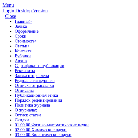
Menu
Login
Desktop Version
Close
Главная
>
Заявка
Оформление
Сроки
Стоимость
>
Статьи
>
Контакт
>
Рубрики
Архив
Сертификат о публикации
Реквизиты
Заявка отправлена
Редколлегия журнала
Отписка от рассылки
Отписаны
Публикационная этика
Порядок рецензирования
Политика журнала
О журналах
Оттиск статьи
Скидки
01.00.00 Физико-математические науки
02.00.00 Химические науки
03.00.00 Биологические науки