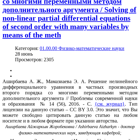
со многими переменными методом
дополнительного аргумента / Solving of
non-linear partial differential equations
of second order with many variables by
means of the meth
Категория:
01.00.00 Физико-математические науки
28
июнь
Просмотров: 2305
Аширбаева А. Ж., Мамазиаева Э. А. Решение нелинейного
дифференциального уравнения в частных производных
второго порядка со многими переменными методом
дополнительного аргумента // Проблемы современной науки
и образования № 14 (56), 2016. - С.
{см. журнал}
. Тип
лицензии на данную статью – CC BY 3.0. Это значит, что Вы
можете свободно цитировать данную статью на любом
носителе и в любом формате при указании авторства.
Аширбаева Айжаркын Жоробековна / Ashirbaeva Aizharkyn - доктор
физико-математических наук,
заведующая кафедрой;