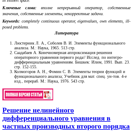
in Hilbert space.
Ключевые слова:
вполне непрерывный оператор, собственные
значения, собственные элементы, некорректные задачи.
Keywords:
completely continuous operator, eigenvalues, own elements, ill-
posed problems.
Литература
Люстерник Л. А., Соболев В. И. Элементы функционального
анализа. М.: Наука, 1965. 513 стр.
Саадабаев А. Конечномерная аппроксимация решения
операторного уравнения первого рода// Исслед. по интегро-
дифференциальным уравнениям. Бишкек: Илим, 1991. Вып. 23.
стр. 152-155.
Колмогоров А. Н., Фомин С. В. Элементы теории функций и
функционального анализа; Учебник для мат. спец. ун-тов. 4-е
изд., перераб. М.: Наука, 1976. 543 стр.
Решение нелинейного
дифференциального уравнения в
частных производных второго порядка