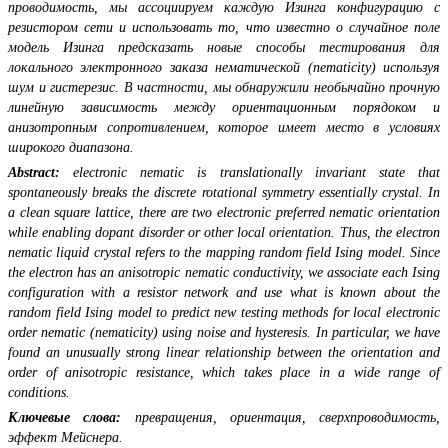
проводимость, мы ассоциируем каждую Изинга конфигурацию с
резистором сети и использовать то, что известно о случайное поле
модель Изинга предсказать новые способы тестирования для
локального электронного заказа нематической (nematicity) используя
шум и гистерезис. В частности, мы обнаружили необычайно прочную
линейную зависимость между ориентационным порядоком и
анизотропным сопротивлением, которое имеет место в условиях
широкого диапазона.
Abstract:
electronic nematic is translationally invariant state that
spontaneously breaks the discrete rotational symmetry essentially crystal. In
a clean square lattice, there are two electronic preferred nematic orientation
while enabling dopant disorder or other local orientation. Thus, the electron
nematic liquid crystal refers to the mapping random field Ising model. Since
the electron has an anisotropic nematic conductivity, we associate each Ising
configuration with a resistor network and use what is known about the
random field Ising model to predict new testing methods for local electronic
order nematic (nematicity) using noise and hysteresis. In particular, we have
found an unusually strong linear relationship between the orientation and
order of anisotropic resistance, which takes place in a wide range of
conditions.
Ключевые слова:
превращения, ориентация, сверхпроводимость,
эффект Мейснера.