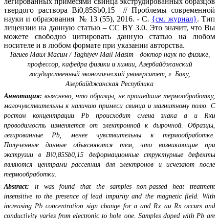
легированных примесями свинца экструдированных образцов
твердого раствора Bi0,85Sb0,15 // Проблемы современной
науки и образования № 13 (55), 2016. - С.
{см. журнал}
. Тип
лицензии на данную статью – CC BY 3.0. Это значит, что Вы
можете свободно цитировать данную статью на любом
носителе и в любом формате при указании авторства.
Тагиев Маил Масим / Taghiyev Mail Masim - доктор наук по физике,
профессор,
кафедра физики и химии,
Азербайджанский
государственный экономический университет,
г. Баку,
Азербайджанская Республика
Аннотация:
выяснено, что образцы, не прошедшие термообработку,
малочувствительны к наличию примеси свинца и магнитному полю. С
ростом концентрации Pb происходит смена знака a и Rxи
проводимость изменяется от электронной к дырочной. Образцы,
легированные Pb, менее чувствительны к термообработке.
Полученные данные объясняются тем, что возникающие при
экструзии в Bi0,85Sb0,15 деформационные структурные дефекты
являются центрами рассеяния для электронов и исчезают после
термообработки.
Abstract:
it was found that the samples non-passed heat treatment
insensitive to the presence of lead impurity and the magnetic field. With
increasing Pb concentration sign change for a and Rx aи Rx occurs and
conductivity varies from electronic to hole one. Samples doped with Pb are