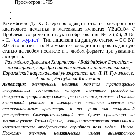
Просмотров: 1705
Рахимбеков Д. Х. Сверхпроводящий отклик электронного
квантового нематика в материалах купратах YBaCuO4 //
Проблемы современной науки и образования № 13 (55), 2016.
- С.
{см. журнал}
. Тип лицензии на данную статью – CC BY
3.0. Это значит, что Вы можете свободно цитировать данную
статью на любом носителе и в любом формате при указании
авторства.
Рахимбеков Демежан Хаиртаевич / Rakhimbekov Demezhan –
магистрант,
кафедра нанотехнологий и наноматериалов,
Евразийский национальный университет им. Л. Н. Гумилева, г.
Астана, Республика Казахстан
Аннотация:
электронный нематик является трансляционно
инвариантным состоянием, которое спонтанно распадается
дискретной вращательную симметрию основном кристалле. В чистой
квадратной решетке, в электронном нематике имеется два
предпочтительных ориентации, в то время как легирующей
расстройство благоприятствующей или другие ориентации на
местном уровне. Таким образом, электрон нематическая относится к
кристаллическим отображениям случайного поля модели Изинга.
Поскольку электрон нематическая имеет анизотропную