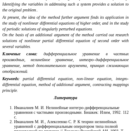
Identifying the variables in addressing such a system provides a solution to
the original problem..
At present, the idea of the method further argument finds its application in
the study of nonlinear differential equations of higher order, and in the study
of periodic solutions of singularly perturbed equations.
On the basis of an additional argument of the method carried out research
solutions of nonlinear partial differential equation of second order with
several variables.
Ключевые слова:
дифференциальное уравнение в частных
производных, нелинейное уравнение, интегро–дифференциальное
уравнение, метод дополнительного аргумента, принцип сжимающих
отображений.
Keywords:
partial differential equation, non-linear equation, integro-
differential equation, method of additional argument, contracting mappings
principle.
Литература
Иманалиев М. И. Нелинейные интегро-дифференциальные
уравнения с частными производными. Бишкек: Илим, 1992. 112
с.
Иманалиев М. И., Алексеенко С. Р. К теории нелинейных
уравнений с дифференциальным оператором типа полной