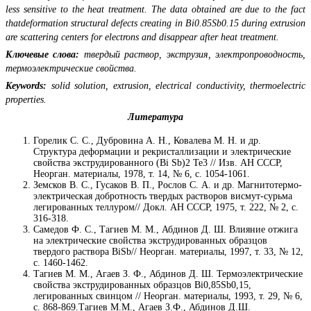
less sensitive to the heat treatment. The data obtained are due to the fact
thatdeformation structural defects creating in Bi0.85Sb0.15 during extrusion
are scattering centers for electrons and disappear after heat treatment.
Ключевые слова:
твердый раствор, экструзия, электропроводность,
термоэлектрические свойства.
Keywords:
solid solution, extrusion, electrical conductivity, thermoelectric
properties.
Литература
Горелик С. С., Дубровина А. Н., Ковалева М. Н. и др.
Структура деформации и рекристаллизации и электрические
свойства экструдированного (Bi Sb)2 Te3 // Изв. АН СССР,
Неорган. материалы, 1978, т. 14, № 6, с. 1054-1061.
Земсков В. С., Гусаков В. П., Рослов С. А. и др. Магнитотермо-
электрическая добротность твердых растворов висмут-сурьма
легированных теллуром// Докл. АН СССР, 1975, т. 222, № 2, с.
316-318.
Самедов Ф. С., Тагиев М. М., Абдинов Д. Ш. Влияние отжига
на электрические свойства экструдированных образцов
твердого раствора BiSb// Неорган. материалы, 1997, т. 33, № 12,
с. 1460-1462.
Тагиев М. М., Агаев З. Ф., Абдинов Д. Ш. Термоэлектрические
свойства экструдированных образцов Bi0,85Sb0,15,
легированных свинцом // Неорган. материалы, 1993, т. 29, № 6,
с. 868-869.Тагиев М.М., Агаев З.Ф., Абдинов Д.Ш.