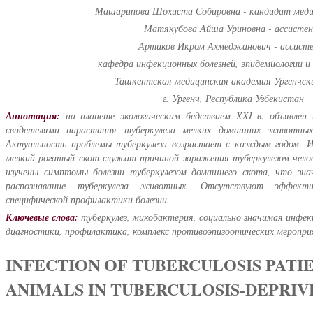
Машарипова Шохиста Собировна - кандидат меди
Матякубова Айша Уриновна - ассисте
Артиков Икром Ахмеджанович - ассист
кафедра инфекционных болезней, эпидемиологии 
Ташкентская медицинская академия Ургенчски
г. Ургенч, Республика Узбекистан
Аннотация:
на планете экологическим бедствием XХI в. объявлен 
свидетелями нарастания туберкулеза мелких домашних животных,
Актуальность проблемы туберкулеза возрастает с каждым годом. И
мелкий рогатый скот служат причиной заражения туберкулезом чело
изучены симптомы болезни туберкулезом домашнего скота, что зна
распознавание туберкулеза животных. Отсутствуют эффек
специфической профилактики болезни.
Ключевые слова:
туберкулез, микобактерия, социально значимая инфе
диагностики, профилактика, комплекс противоэпизоотических мероп
INFECTION OF TUBERCULOSIS PATI
ANIMALS IN TUBERCULOSIS-DEPRI