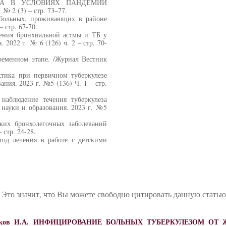
ЗА В УСЛОВИЯХ ПАНДЕМИИ
№ 2 (3) – стр. 73–77.
у больных, проживающих в районе
– стр. 67-70.
чения бронхиальной астмы и ТБ у
 2022 г. № 6 (126) ч. 2 – стр. 70-
еменном этапе. /Журнал Вестник
ктика при первичном туберкулезе
ния. 2023 г. №5 (136) Ч. 1 – стр.
наблюдение течения туберкулеза
 науки и образования. 2023 г. №5
ских бронхолегочных заболеваний
 стр. 24-28.
тод лечения в работе с детскими
 Это значит, что Вы можете свободно цитировать данную стать
ков И.А.
ИНФИЦИРОВАНИЕ БОЛЬНЫХ ТУБЕРКУЛЕЗОМ ОТ