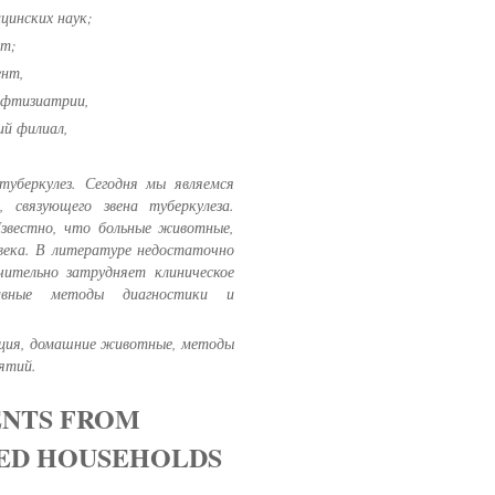
цинских наук;
нт;
ент,
и фтизиатрии,
й филиал,
туберкулез. Сегодня мы являемся
 связующего звена туберкулеза.
звестно, что больные животные,
века. В литературе недостаточно
чительно затрудняет клиническое
тивные методы диагностики и
кция, домашние животные, методы
риятий.
ENTS FROM
VED HOUSEHOLDS