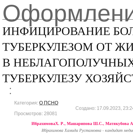
Оформлен
ИНФИЦИРОВАНИЕ БО
ТУБЕРКУЛЕЗОМ ОТ Ж
В НЕБЛАГОПОЛУЧНЫХ
ТУБЕРКУЛЕЗУ ХОЗЯЙ
Категория:
О ПСНО
Создано: 17.09.2023, 23:2
Просмотров: 28081
ИбрахимоваХ. Р., Машарипова Ш.С., Матякубова А.
Ибрахимова Хамида Рустамовна - кандидат медиц