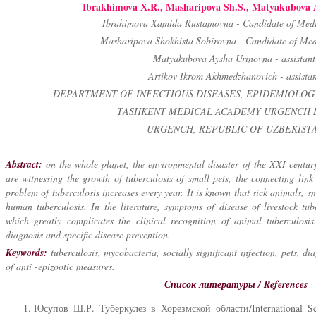
Ibrakhimova Х.R., Masharipova Sh.S., Matyakubova A.
Ibrahimova Хamida Rustamovna - Candidate of Medi
Masharipova Shokhista Sobirovna - Candidate of Med
Matyakubova Aysha Urinovna - assistant
Artikov Ikrom Akhmedzhanovich - assistan
DEPARTMENT OF INFECTIOUS DISEASES, EPIDEMIOLOG
TASHKENT MEDICAL ACADEMY URGENCH 
URGENCH, REPUBLIC OF UZBEKIST
Abstract:
on the whole planet, the environmental disaster of the XXI centur
are witnessing the growth of tuberculosis of small pets, the connecting link
problem of tuberculosis increases every year. It is known that sick animals, s
human tuberculosis. In the literature, symptoms of disease of livestock tube
which greatly complicates the clinical recognition of animal tuberculosi
diagnosis and specific disease prevention.
Keywords:
tuberculosis, mycobacteria, socially significant infection, pets, d
of anti -epizootic measures.
Список литературы / References
Юсупов Ш.Р. Туберкулез в Хорезмской области/International Sci