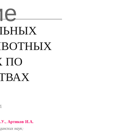
ие
ЛЬНЫХ
ИВОТНЫХ
 ПО
СТВАХ
4
У., Артиков И.А.
инских наук;