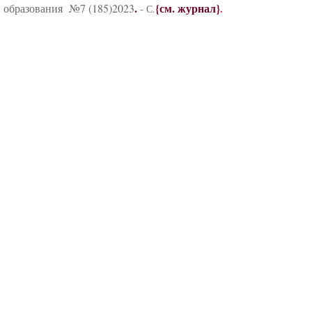
.
{см. журнал}
 образования №7 (185)2023
.
- С.