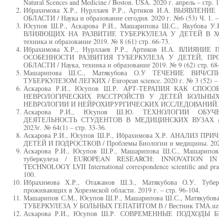
Natural Scences and Medicine / Boston. USA. 2020 г. апрель – стр. 
Ибрахимова Х.Р., Нурллаев Р.Р., Артиков И.А. ВЫЯВЛЕ
ОБЛАСТИ / Наука и образование сегодня. 2020 г. №6 (53) Ч. 1. – 
Юсупов Ш.Р., Аскарова Р.И., Машарипова Ш.С., Якубова
ВЛИЯЮЩИХ НА РАЗВИТИЕ ТУБЕРКУЛЕЗА У ДЕТЕЙ В ХО
техника и образование 2019. № 8 (61) стр. 66-73.
Ибрахимова Х.Р., Нурллаев Р.Р., Артиков И.А. ВЛИЯН
ОСОБЕННОСТИ РАЗВИТИЯ ТУБЕРКУЛЕЗА У ДЕТЕЙ, П
ОБЛАСТИ / Наука, техника и образование 2019. № 9 (62) стр. 68
Машарипова Ш.С., Матякубова О.У ТЕЧЕНИЕ ВИЧ
ТУБЕРКУЛЕЗОМ ЛЕГКИХ / European science. 2020 г. № 3 (52) – с
Аскарова Р.И., Юсупов Ш.Р. АРТ-ТЕРАПИЯ КАК СПО
НЕВРОЛОГИЧЕСКИХ РАССТРОЙСТВ У ДЕТЕЙ БОЛЬНЫХ
НЕВРОЛОГИИ И НЕЙРОХИРУРГИЧЕСКИХ ИССЛЕДОВАНИЙ. – 2
Аскарова Р.И., Юсупов Ш.Ю. ТЕХНОЛОГИИ ОБУ
ДЕЯТЕЛЬНОСТЬ СТУДЕНТОВ В МЕДИЦИНСКИХ ВУЗАХ / Наук
2023г. № 64(1) – стр. 33-36.
Аскарова Р.И., Юсупов Ш.Р., Ибрахимова Х.Р. АНАЛИЗ П
ДЕТЕЙ И ПОДРОСТКОВ / Проблемы Биологии и медицины. 2020 г
Аскарова Р.И., Юсупов Ш.Р., Машарипова Ш.С., Машарипов
туберкулеза / EUROPEAN RESEARCH: INNOVATION I
TECHNOLOGY LVII International correspondence scientific and pract
100.
Ибрахимова Х.Р., Отажанов Ш.З., Матякубова О.У. Тубе
проживающих в Хорезмской области. 2019 г. – стр. 96-104.
Машарипов С.М., Юсупов Ш.Р., Машарипова Ш.С., Матяку
ТУБЕРКУЛЕЗА У БОЛЬНЫХ ГЕПАТИТОМ В / Вестник ТМА.uz. 2023
Аскарова Р.И., Юсупов Ш.Р. СОВРЕМЕННЫЕ ПОДХОД