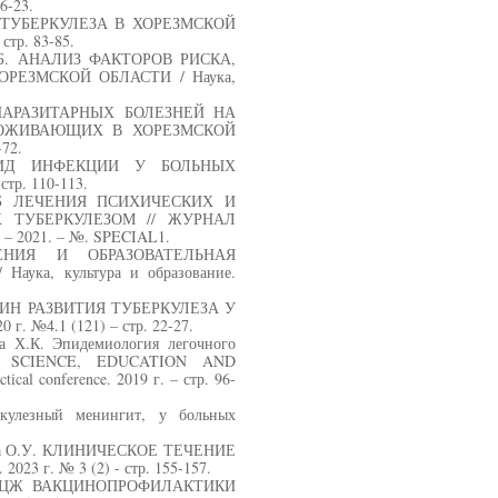
16-23.
НИЕ ТУБЕРКУЛЕЗА В ХОРЕЗМСКОЙ
стр. 83-85.
 У.Б. АНАЛИЗ ФАКТОРОВ РИСКА,
РЕЗМСКОЙ ОБЛАСТИ / Наука,
ИЕ ПАРАЗИТАРНЫХ БОЛЕЗНЕЙ НА
РОЖИВАЮЩИХ В ХОРЕЗМСКОЙ
-72.
/СПИД ИНФЕКЦИИ У БОЛЬНЫХ
тр. 110-113.
СОБ ЛЕЧЕНИЯ ПСИХИЧЕСКИХ И
 ТУБЕРКУЛЕЗОМ // ЖУРНАЛ
021. – №. SPECIAL1.
ЧЕНИЯ И ОБРАЗОВАТЕЛЬНАЯ
а, культура и образование.
РИЧИН РАЗВИТИЯ ТУБЕРКУЛЕЗА У
. №4.1 (121) – стр. 22-27.
а Х.К. Эпидемиология легочного
N SCIENCE, EDUCATION AND
ical conference. 2019 г. – стр. 96-
ркулезный менингит, у больных
бова О.У. КЛИНИЧЕСКОЕ ТЕЧЕНИЕ
 г. № 3 (2) - стр. 155-157.
Ы БЦЖ ВАКЦИНОПРОФИЛАКТИКИ