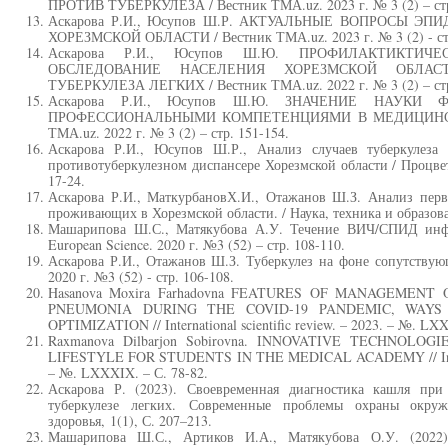
ПРОТИВ ТУБЕРКУЛЕЗА / Вестник ТМА.uz. 2023 г. № 3 (2) – стр
Аскарова Р.И., Юсупов Ш.Р. АКТУАЛЬНЫЕ ВОПРОСЫ Э
ХОРЕЗМСКОЙ ОБЛАСТИ / Вестник ТМА.uz. 2023 г. № 3 (2) - стр
Аскарова Р.И., Юсупов Ш.Ю. ПРОФИЛАКТИКТИЧ
ОБСЛЕДОВАНИЕ НАСЕЛЕНИЯ ХОРЕЗМСКОЙ ОБЛА
ТУБЕРКУЛЕЗА ЛЕГКИХ / Вестник ТМА.uz. 2022 г. № 3 (2) – стр
Аскарова Р.И., Юсупов Ш.Ю. ЗНАЧЕНИЕ НАУКИ
ПРОФЕССИОНАЛЬНЫМИ КОМПЕТЕНЦИЯМИ В МЕДИЦИНСКО
ТМА.uz. 2022 г. № 3 (2) – стр. 151-154.
Аскарова Р.И., Юсупов Ш.Р., Анализ случаев туберкулез
противотуберкулезном диспансере Хорезмской области / Процвет
17-24.
Аскарова Р.И., МаткурбановХ.И., Отажанов Ш.З. Анализ перв
проживающих в Хорезмской области. / Наука, техника и образован
Машарипова Ш.С., Матякубова А.У. Течение ВИЧ/СПИД инфе
European Science. 2020 г. №3 (52) – стр. 108-110.
Аскарова Р.И., Отажанов Ш.З. Туберкулез на фоне сопутствую
2020 г. №3 (52) - стр. 106-108.
Hasanova Moxira Farhadovna FEATURES OF MANAGEMENT
PNEUMONIA DURING THE COVID-19 PANDEMIC, WAY
OPTIMIZATION // International scientific review. – 2023. – №. LX
Raxmanova Dilbarjon Sobirovna. INNOVATIVE TECHNOL
LIFESTYLE FOR STUDENTS IN THE MEDICAL ACADEMY // Internati
– №. LXXXIX. – С. 78-82.
Аскарова Р. (2023). Своевременная диагностика кашля при
туберкулезе легких. Современные проблемы охраны окру
здоровья, 1(1), С. 207–213.
Машарипова Ш.С., Артиков И.А., Матякубова О.У. (2