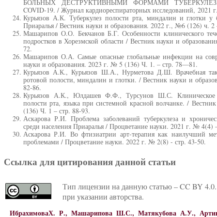
БОЛЬНЫХ ДЕСТРУКТИВНЫМИ ФОРМАМИ ТУБЕРКУЛЕ
COVID-19. / Журнал кардиореспираторных исследований, 2021 г. 
Курьязов А.К. Туберкулез полости рта, миндалин и глотки 
Приаралья / Вестник науки и образования. 2022 г., №6 (126) ч. 2 
Машарипов О.О. Бекчанов Б.Г. Особенности клинического те
подростков в Хорезмской области / Вестник науки и образования.
72.
Машарипов О.А. Самые опасные глобальные инфекции на совр
науки и образования. 2023 г. № 5 (136) Ч. 1. – стр. 78—81.
Курьязов А.К., Курьязов Ш.А., Нурметова Д.Ш. Врачебная та
ротовой полости, миндалин и глотки. / Вестник науки и образова
82-86.
Курьязов А.К., Юлдашев Ф.Ф., Турсунов Ш.С. Клиническое 
полости рта, языка при системной красной волчанке. / Вестник
(136) Ч. 1 – стр. 88-93.
Аскарова Р.И. Проблема заболеваний туберкулеза и хрониче
среди населения Приаралья / Процветание науки. 2021 г. № 4(4) –
Аскарова Р.И. Во фтизиатрии арт-терапия как наилучший ме
проблемами / Процветание науки. 2022 г. № 2(8) - стр. 43-50.
Ссылка для цитирования данной статьи
Тип лицензии на данную статью – CC BY 4.0.
при указании авторства.
ИбрахимоваХ. Р., Машарипова Ш.С., Матякубова А.У., Арти