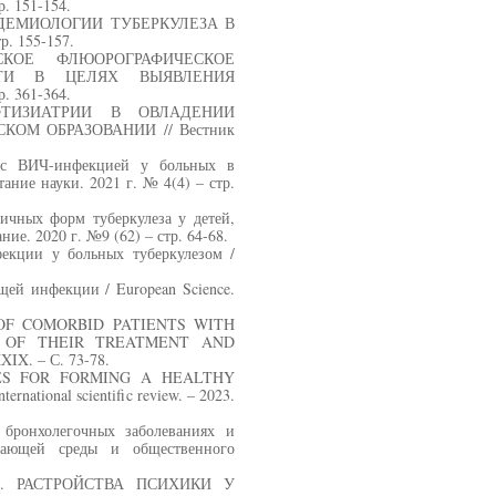
. 151-154.
ПИДЕМИОЛОГИИ ТУБЕРКУЛЕЗА В
. 155-157.
ЕСКОЕ ФЛЮОРОГРАФИЧЕСКОЕ
СТИ В ЦЕЛЯХ ВЫЯВЛЕНИЯ
. 361-364.
 ФТИЗИАТРИИ В ОВЛАДЕНИИ
М ОБРАЗОВАНИИ // Вестник
а с ВИЧ-инфекцией у больных в
ание науки. 2021 г. № 4(4) – стр.
ичных форм туберкулеза у детей,
ие. 2020 г. №9 (62) – стр. 64-68.
кции у больных туберкулезом /
щей инфекции / European Science.
 OF COMORBID PATIENTS WITH
S OF THEIR TREATMENT AND
XXIX. – С. 73-78.
OGIES FOR FORMING A HEALTHY
onal scientific review. – 2023.
 бронхолегочных заболеваниях и
жающей среды и общественного
022). РАСТРОЙСТВА ПСИХИКИ У