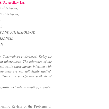
U., Artikov I.A.
cal Sciences;
ical Sciences;
;
t,
Y AND PHTHISIOLOGY,
BRANCH,
AN
y. Tuberculosis is declared. Today we
 in tuberculosis. The relevance of the
mall cattle cause human infection with
rculosis are not sufficiently studied,
s. There are no effective methods of
iagnostic methods, prevention, complex
entific Reviem of the Problems of