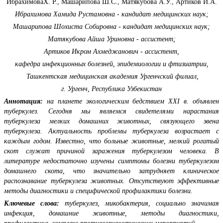
ИбрахимоваХ. Р., Машарипова Ш.С., Матякубова А.У., Артиков И.А.
Ибрахимова Хамида Рустамовна - кандидат медицинских наук;
Машарипова Шохиста Собировна - кандидат медицинских наук;
Матякубова Айша Уриновна - ассистент;
Артиков Икром Ахмеджанович - ассистент,
кафедра инфекционных болезней, эпидемиологии и фтизиатрии,
Ташкентская медицинская академия Ургенчский филиал,
г. Ургенч, Республика Узбекистан
Аннотация:
на планете экологическим бедствием XХI в. объявлен
туберкулез. Сегодня мы являемся свидетелями нарастания
туберкулеза мелких домашних животных, связующего звена
туберкулеза. Актуальность проблемы туберкулеза возрастает с
каждым годом. Известно, что больные животные, мелкий рогатый
скот служат причиной заражения туберкулезом человека. В
литературе недостаточно изучены симптомы болезни туберкулезом
домашнего скота, что значительно затрудняет клиническое
распознавание туберкулеза животных. Отсутствуют эффективные
методы диагностики и специфической профилактики болезни.
Ключевые слова:
туберкулез, микобактерия, социально значимая
инфекция, домашние животные, методы диагностики,