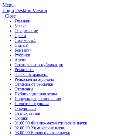
Menu
Login
Desktop Version
Close
Главная
>
Заявка
Оформление
Сроки
Стоимость
>
Статьи
>
Контакт
>
Рубрики
Архив
Сертификат о публикации
Реквизиты
Заявка отправлена
Редколлегия журнала
Отписка от рассылки
Отписаны
Публикационная этика
Порядок рецензирования
Политика журнала
О журналах
Оттиск статьи
Скидки
01.00.00 Физико-математические науки
02.00.00 Химические науки
03.00.00 Биологические науки