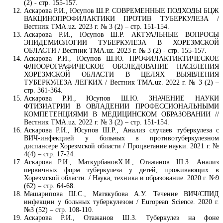
(2) - стр. 155-157.
Аскарова Р.И., Юсупов Ш.Р. СОВРЕМЕННЫЕ ПОДХОДЫ БЦЖ
ВАКЦИНОПРОФИЛАКТИКИ ПРОТИВ ТУБЕРКУЛЕЗА /
Вестник ТМА.uz. 2023 г. № 3 (2) – стр. 151-154.
Аскарова Р.И., Юсупов Ш.Р. АКТУАЛЬНЫЕ ВОПРОСЫ
ЭПИДЕМИОЛОГИИ ТУБЕРКУЛЕЗА В ХОРЕЗМСКОЙ
ОБЛАСТИ / Вестник ТМА.uz. 2023 г. № 3 (2) - стр. 155-157.
Аскарова Р.И., Юсупов Ш.Ю. ПРОФИЛАКТИКТИЧЕСКОЕ
ФЛЮОРОГРАФИЧЕСКОЕ ОБСЛЕДОВАНИЕ НАСЕЛЕНИЯ
ХОРЕЗМСКОЙ ОБЛАСТИ В ЦЕЛЯХ ВЫЯВЛЕНИЯ
ТУБЕРКУЛЕЗА ЛЕГКИХ / Вестник ТМА.uz. 2022 г. № 3 (2) –
стр. 361-364.
Аскарова Р.И., Юсупов Ш.Ю. ЗНАЧЕНИЕ НАУКИ
ФТИЗИАТРИИ В ОВЛАДЕНИИ ПРОФЕССИОНАЛЬНЫМИ
КОМПЕТЕНЦИЯМИ В МЕДИЦИНСКОМ ОБРАЗОВАНИИ //
Вестник ТМА.uz. 2022 г. № 3 (2) – стр. 151-154.
Аскарова Р.И., Юсупов Ш.Р., Анализ случаев туберкулеза с
ВИЧ-инфекцией у больных в противотуберкулезном
диспансере Хорезмской области / Процветание науки. 2021 г. №
4(4) – стр. 17-24.
Аскарова Р.И., МаткурбановХ.И., Отажанов Ш.З. Анализ
первичных форм туберкулеза у детей, проживающих в
Хорезмской области. / Наука, техника и образование. 2020 г. №9
(62) – стр. 64-68.
Машарипова Ш.С., Матякубова А.У. Течение ВИЧ/СПИД
инфекции у больных туберкулезом / European Science. 2020 г.
№3 (52) – стр. 108-110.
Аскарова Р.И., Отажанов Ш.З. Туберкулез на фоне