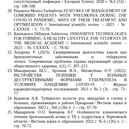
сопутствующей инфекции / European Science. 2020 г. №3 (52) -
стр. 106-108.
Hasanova Moxira Farhadovna FEATURES OF MANAGEMENT OF
COMORBID PATIENTS WITH PNEUMONIA DURING THE
COVID-19 PANDEMIC, WAYS OF THEIR TREATMENT AND
OPTIMIZATION // International scientific review. – 2023. – №.
LXXXIX. – С. 73-78.
Raxmanova Dilbarjon Sobirovna. INNOVATIVE TECHNOLOGIES
FOR FORMING A HEALTHY LIFESTYLE FOR STUDENTS IN
THE MEDICAL ACADEMY // International scientific review. –
2023. – №. LXXXIX. – С. 78-82.
Аскарова Р. (2023). Своевременная диагностика кашля при
бронхолегочных заболеваниях и туберкулезе
легких. Современные проблемы охраны окружающей среды и
общественного здоровья, 1(1), С. 207–213.
Машарипова Ш.С., Артиков И.А., Матякубова О.У. (2022).
РАСТРОЙСТВА ПСИХИКИ У БОЛЬНЫХ
ДЕСТРУКТИВНЫМИ ФОРМАМИ ТУБЕРКУЛЕЗА В
УСЛОВИЯХ ПАНДЕМИИ COVID-19. / Журнал
кардиореспираторных исследований, 2021 г. № 2 (3) – стр. 73–
77.
Курьязов А.К. Туберкулез полости рта, миндалин и глотки у
больных, проживающих в районе Приаралья / Вестник науки и
образования. 2022 г., №6 (126) ч. 2 – стр. 67-70.
Машарипов О.О. Бекчанов Б.Г. Особенности клинического
течения бронхиальной астмы и ТБ у подростков в Хорезмской
области / Вестник науки и образования. 2022 г. № 6 (126) ч. 2 –
стр. 70-72.