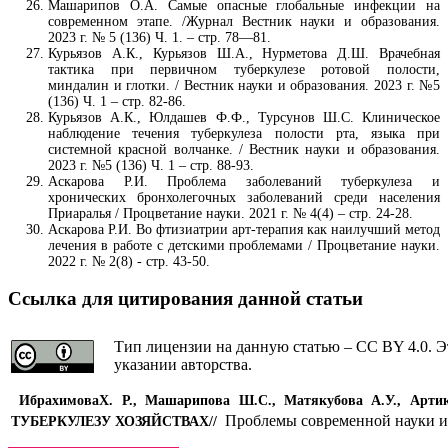
Машарипов О.А. Самые опасные глобальные инфекции на
современном этапе. /Журнал Вестник науки и образования.
2023 г. № 5 (136) Ч. 1. – стр. 78—81.
Курьязов А.К., Курьязов Ш.А., Нурметова Д.Ш. Врачебная
тактика при первичном туберкулезе ротовой полости,
миндалин и глотки. / Вестник науки и образования. 2023 г. №5
(136) Ч. 1 – стр. 82-86.
Курьязов А.К., Юлдашев Ф.Ф., Турсунов Ш.С. Клиническое
наблюдение течения туберкулеза полости рта, языка при
системной красной волчанке. / Вестник науки и образования.
2023 г. №5 (136) Ч. 1 – стр. 88-93.
Аскарова Р.И. Проблема заболеваний туберкулеза и
хронических бронхолегочных заболеваний среди населения
Приаралья / Процветание науки. 2021 г. № 4(4) – стр. 24-28.
Аскарова Р.И. Во фтизиатрии арт-терапия как наилучший метод
лечения в работе с детскими проблемами / Процветание науки.
2022 г. № 2(8) - стр. 43-50.
Ссылка для цитирования данной статьи
Тип лицензии на данную статью – CC BY 4.0. Э
указании авторства.
ИбрахимоваХ. Р., Машарипова Ш.С., Матякубова А.У., Арти
Проблемы современной науки и
ТУБЕРКУЛЕЗУ ХОЗЯЙСТВАХ
//