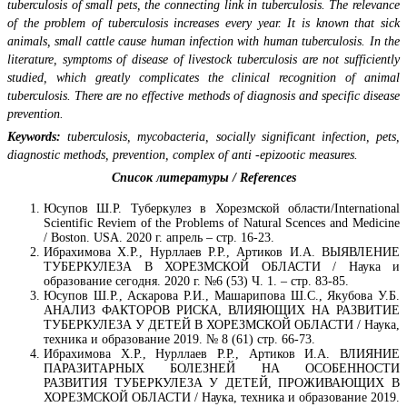
tuberculosis of small pets, the connecting link in tuberculosis. The relevance
of the problem of tuberculosis increases every year. It is known that sick
animals, small cattle cause human infection with human tuberculosis. In the
literature, symptoms of disease of livestock tuberculosis are not sufficiently
studied, which greatly complicates the clinical recognition of animal
tuberculosis. There are no effective methods of diagnosis and specific disease
prevention.
Keywords:
tuberculosis, mycobacteria, socially significant infection, pets,
diagnostic methods, prevention, complex of anti -epizootic measures.
Список литературы / References
Юсупов Ш.Р. Туберкулез в Хорезмской области/International
Scientific Reviem of the Problems of Natural Scences and Medicine
/ Boston. USA. 2020 г. апрель – стр. 16-23.
Ибрахимова Х.Р., Нурллаев Р.Р., Артиков И.А. ВЫЯВЛЕНИЕ
ТУБЕРКУЛЕЗА В ХОРЕЗМСКОЙ ОБЛАСТИ / Наука и
образование сегодня. 2020 г. №6 (53) Ч. 1. – стр. 83-85.
Юсупов Ш.Р., Аскарова Р.И., Машарипова Ш.С., Якубова У.Б.
АНАЛИЗ ФАКТОРОВ РИСКА, ВЛИЯЮЩИХ НА РАЗВИТИЕ
ТУБЕРКУЛЕЗА У ДЕТЕЙ В ХОРЕЗМСКОЙ ОБЛАСТИ / Наука,
техника и образование 2019. № 8 (61) стр. 66-73.
Ибрахимова Х.Р., Нурллаев Р.Р., Артиков И.А. ВЛИЯНИЕ
ПАРАЗИТАРНЫХ БОЛЕЗНЕЙ НА ОСОБЕННОСТИ
РАЗВИТИЯ ТУБЕРКУЛЕЗА У ДЕТЕЙ, ПРОЖИВАЮЩИХ В
ХОРЕЗМСКОЙ ОБЛАСТИ / Наука, техника и образование 2019.