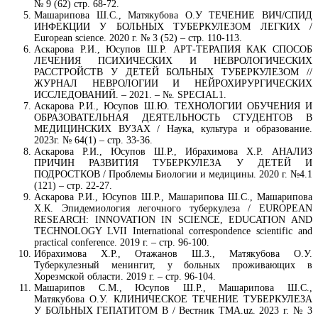
№ 9 (62) стр. 68-72.
Машарипова Ш.С., Матякубова О.У ТЕЧЕНИЕ ВИЧ/СПИД
ИНФЕКЦИИ У БОЛЬНЫХ ТУБЕРКУЛЕЗОМ ЛЕГКИХ /
European science. 2020 г. № 3 (52) – стр. 110-113.
Аскарова Р.И., Юсупов Ш.Р. АРТ-ТЕРАПИЯ КАК СПОСОБ
ЛЕЧЕНИЯ ПСИХИЧЕСКИХ И НЕВРОЛОГИЧЕСКИХ
РАССТРОЙСТВ У ДЕТЕЙ БОЛЬНЫХ ТУБЕРКУЛЕЗОМ //
ЖУРНАЛ НЕВРОЛОГИИ И НЕЙРОХИРУРГИЧЕСКИХ
ИССЛЕДОВАНИЙ. – 2021. – №. SPECIAL1.
Аскарова Р.И., Юсупов Ш.Ю. ТЕХНОЛОГИИ ОБУЧЕНИЯ И
ОБРАЗОВАТЕЛЬНАЯ ДЕЯТЕЛЬНОСТЬ СТУДЕНТОВ В
МЕДИЦИНСКИХ ВУЗАХ / Наука, культура и образование.
2023г. № 64(1) – стр. 33-36.
Аскарова Р.И., Юсупов Ш.Р., Ибрахимова Х.Р. АНАЛИЗ
ПРИЧИН РАЗВИТИЯ ТУБЕРКУЛЕЗА У ДЕТЕЙ И
ПОДРОСТКОВ / Проблемы Биологии и медицины. 2020 г. №4.1
(121) – стр. 22-27.
Аскарова Р.И., Юсупов Ш.Р., Машарипова Ш.С., Машарипова
Х.К. Эпидемиология легочного туберкулеза / EUROPEAN
RESEARCH: INNOVATION IN SCIENCE, EDUCATION AND
TECHNOLOGY LVII International correspondence scientific and
practical conference. 2019 г. – стр. 96-100.
Ибрахимова Х.Р., Отажанов Ш.З., Матякубова О.У.
Туберкулезный менингит, у больных проживающих в
Хорезмской области. 2019 г. – стр. 96-104.
Машарипов С.М., Юсупов Ш.Р., Машарипова Ш.С.,
Матякубова О.У. КЛИНИЧЕСКОЕ ТЕЧЕНИЕ ТУБЕРКУЛЕЗА
У БОЛЬНЫХ ГЕПАТИТОМ В / Вестник ТМА.uz. 2023 г. № 3