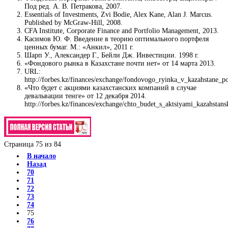
Под ред. А. В. Петракова, 2007.
Essentials of Investments, Zvi Bodie, Alex Kane, Alan J. Marcus.
Published by McGraw-Hill, 2008.
CFA Institute, Corporate Finance and Portfolio Management, 2013.
Касимов Ю. Ф. Введение в теорию оптимального портфеля
ценных бумаг. М.: «Анкил», 2011 г.
Шарп У., Александер Г., Бейли Дж. Инвестиции. 1998 г.
«Фондового рынка в Казахстане почти нет» от 14 марта 2013.
URL:
http://forbes.kz/finances/exchange/fondovogo_ryinka_v_kazahstane_po
«Что будет с акциями казахстанских компаний в случае
девальвации тенге» от 12 декабря 2014.
http://forbes.kz/finances/exchange/chto_budet_s_aktsiyami_kazahstan
Страница 75 из 84
В начало
Назад
70
71
72
73
74
75
76