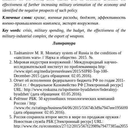
effectiveness of further increasing military orientation of the economy and
identified the negative prospects of such policy.
Ключевые слова:
кризис, военные расходы, бюджет, эффективность
военно-промышленного комплекса, экспорт вооружения.
Key words:
crisis, military spending, the budget, the effectiveness of the
military-industrial complex, the export of weapons.
Литература
Tashtamirov M. R. Monetary system of Russia in the conditions of
«sanctions wars» // Наука и общество. 2015. №.
Мировая индустрия вооружений / Международный научно-
исследовательский институт по проблемаммира http:
//www.sipri.org/media/pressreleases/2015/SIPRI-Top-100-
December-2015 (дата обращения: 02.05.2016).
Отчет об исполнении федерального бюджета РФ по годам 2011-
2014 гг. / Федеральное Казначейство РФ [Электронный ресурс]
URL: http://www.roskazna.ru/ispolnenie-byudzhetov/federalnyj-
byudzhet/ (дата обращения: 03.05.2016).
Рейтинг РБК: 50 крупнейших технологических компаний
России / http:
//www.rbc.ru/ratings/business/04/06/2015/55674b3d9a7947eee1956ff0
(дата обращения: 02.05.2016).
Россия сохранила второе место в мире по продажам оружия /
Новостная служба РБК [Электронный ресурс] URL:
http://www.rbc.ru/economics/27/12/2015/567f23989a79477385aa2055