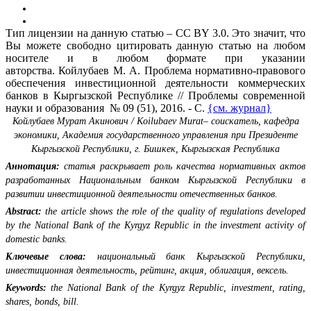
Тип лицензии на данную статью – CC BY 3.0. Это значит, что
Вы можете свободно цитировать данную статью на любом
носителе и в любом формате при указании
авторства. Койлубаев М. А. Проблема нормативно-правового
обеспечения инвестиционной деятельности коммерческих
банков в Кыргызской Республике // Проблемы современной
науки и образования № 09 (51), 2016. - С.
{см. журнал}
Койлубаев Мурат Акинович / Koilubaev Murat– соискатель, кафедра
экономики, Академия государственного управления при Президенте
Кыргызской Республики, г. Бишкек, Кыргызская Республика
Аннотация:
статья раскрывает роль качества нормативных актов
разработанных Национальным банком Кыргызской Республики в
развитии инвестиционной деятельности отечественных банков.
Abstract:
the article shows the role of the quality of regulations developed
by the National Bank of the Kyrgyz Republic in the investment activity of
domestic banks.
Ключевые слова:
национальный банк Кыргызской Республики,
инвестиционная деятельность, рейтинг, акция, облигация, вексель.
Keywords:
the National Bank of the Kyrgyz Republic, investment, rating,
shares, bonds, bill.