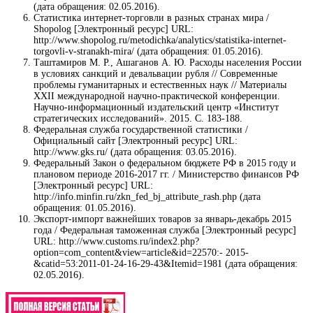
(дата обращения: 02.05.2016).
Статистика интернет-торговли в разных странах мира /
Shopolog [Электронный ресурс] URL:
http://www.shopolog.ru/metodichka/analytics/statistika-internet-
torgovli-v-stranakh-mira/ (дата обращения: 01.05.2016).
Таштамиров М. Р., Ашаганов А. Ю. Расходы населения России
в условиях санкций и девальвации рубля // Современные
проблемы гуманитарных и естественных наук // Материалы
XXII международной научно-практической конференции.
Научно-информационный издательский центр «Институт
стратегических исследований». 2015. С. 183-188.
Федеральная служба государственной статистики /
Официальный сайт [Электронный ресурс] URL:
http://www.gks.ru/ (дата обращения: 03.05.2016).
Федеральный Закон о федеральном бюджете РФ в 2015 году и
плановом периоде 2016-2017 гг. / Министерство финансов РФ
[Электронный ресурс] URL:
http://info.minfin.ru/zkn_fed_bj_attribute_rash.php (дата
обращения: 01.05.2016).
Экспорт-импорт важнейших товаров за январь-декабрь 2015
года / Федеральная таможенная служба [Электронный ресурс]
URL: http://www.customs.ru/index2.php?
option=com_content&view=article&id=22570:- 2015-
&catid=53:2011-01-24-16-29-43&Itemid=1981 (дата обращения:
02.05.2016).