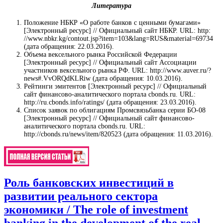
Литература
Положение НБКР «О работе банков с ценными бумагами»
[Электронный ресурс] // Официальный сайт НБКР. URL: http:
//www.nbkr.kg/contout.jsp?item=103&lang=RUS&material=69734
(дата обращения: 22.03.2016).
Объема вексельного рынка Российской Федерации
[Электронный ресурс] // Официальный сайт Ассоциации
участников вексельного рынка РФ. URL: http://www.auver.ru/?
news#.VvORQdKLRiw (дата обращения: 10.03.2016).
Рейтинги эмитентов [Электронный ресурс] // Официальный
сайт финансово-аналитического портала cbonds.ru. URL:
http://ru.cbonds.info/ratings/ (дата обращения: 23.03.2016).
Список заявок по облигациям Промсвязьбанка серии БО-08
[Электронный ресурс] // Официальный сайт финансово-
аналитического портала cbonds.ru. URL:
http://cbonds.ru/news/item/820523 (дата обращения: 11.03.2016).
Роль банковских инвестиций в
развитии реального сектора
экономики / The role of investment
banking in the development of the real