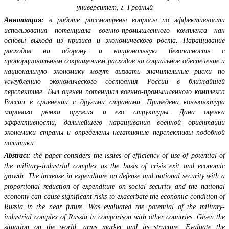
университет, г. Грозный
Аннотация:
в работе рассмотрены вопросы по эффективности
использования потенциала военно-промышленного комплекса как
основы выхода из кризиса и экономического роста. Наращивание
расходов на оборону и национальную безопасность с
пропорциональным сокращением расходов на социальное обеспечение и
национальную экономику могут вызвать значительные риски по
усугублению экономического состояния России в ближайшей
перспективе. Был оценен потенциал военно-промышленного комплекса
России в сравнении с другими странами. Приведена конъюнктура
мирового рынка оружия и его структуры. Дана оценка
эффективности, дальнейшего наращивания военной ориентации
экономики страны и определены негативные перспективы подобной
политики.
Abstract:
the paper considers the issues of efficiency of use of potential of
the military-industrial complex as the basis of crisis exit and economic
growth. The increase in expenditure on defense and national security with a
proportional reduction of expenditure on social security and the national
economy can cause significant risks to exacerbate the economic condition of
Russia in the near future. Was evaluated the potential of the military-
industrial complex of Russia in comparison with other countries. Given the
situation on the world, arms market and its structure. Evaluate the