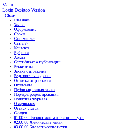
Menu
Login
Desktop Version
Close
Главная
>
Заявка
Оформление
Сроки
Стоимость
>
Статьи
>
Контакт
>
Рубрики
Архив
Сертификат о публикации
Реквизиты
Заявка отправлена
Редколлегия журнала
Отписка от рассылки
Отписаны
Публикационная этика
Порядок рецензирования
Политика журнала
О журналах
Оттиск статьи
Скидки
01.00.00 Физико-математические науки
02.00.00 Химические науки
03.00.00 Биологические науки