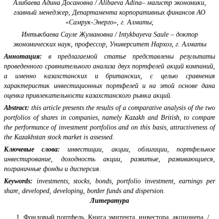
Алибаева Адина Досановна / Alibaeva Adina– магистр экономики,
главный менеджер, Департамента корпоративных финансов АО
«Самрук-Энерго», г. Алматы;
Интыкбаева Сауле Жумановна / Intykbayeva Saule – доктор
экономических наук, профессор, Университет Нархоз, г. Алматы
Аннотация:
в предлагаемой статье представлены результаты
проведенного сравнительного анализа двух портфелей акций компаний,
a именно казахстанских и британских, с целью сравнения
характеристик инвестиционных портфелей и на этой основе дана
оценка привлекательности казахстанского рынка акций.
Abstract:
this article presents the results of a comparative analysis of the two
portfolios of shares in companies, namely Kazakh and British, to compare
the performance of investment portfolios and on this basis, attractiveness of
the Kazakhstan stock market is assessed.
Ключевые слова:
инвестиции, акции, облигации, портфельное
инвестирование, доходность акции, развитые, развивающиеся,
пограничные фонды и дисперсия.
Keywords:
investments, stocks, bonds, portfolio investment, earnings per
share, developed, developing, border funds and dispersion.
Литература
Фондовый портфель. Книга эмитента, инвестора, акционера. /