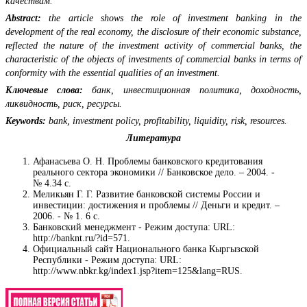
качествам.
Abstract:
the article shows the role of investment banking in the
development of the real economy, the disclosure of their economic substance,
reflected the nature of the investment activity of commercial banks, the
characteristic of the objects of investments of commercial banks in terms of
conformity with the essential qualities of an investment.
Ключевые слова:
банк, инвестиционная политика, доходность,
ликвидность, риск, ресурсы.
Keywords:
bank, investment policy, profitability, liquidity, risk, resources.
Литература
Афанасьева О. Н. Проблемы банковского кредитования
реального сектора экономики // Банковское дело. – 2004. -
№ 4.34 с.
Меликьян Г. Г. Развитие банковской системы России и
инвестиции: достижения и проблемы // Деньги и кредит. –
2006. - № 1. 6 с.
Банковский менеджмент - Режим доступа: URL:
http://banknt.ru/?id=571.
Официальный сайт Национального банка Кыргызской
Республики - Режим доступа: URL:
http://www.nbkr.kg/index1.jsp?item=125&lang=RUS.