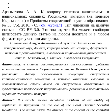
Арзыматова А. А. К вопросу генезиса капитализма в
национальных окраинах Российской империи (на примере
Кыргызстана) // Проблемы современной науки и образования
№ 33 (75), 2016. - С.
{см. журнал}
. Тип лицензии на данную
статью – CC BY 3.0. Это значит, что Вы можете свободно
цитировать данную статью на любом носителе и в любом
формате при указании авторства.
Арзыматова Айнура Атыгаевна / Arzymatova Ainura - доктор
исторических наук, доцент, кафедра всеобщей истории, факультет
истории и регионоведения, Кыргызский национальный университет
имени Ж. Баласагына, г. Бишкек, Кыргызская Республика
Аннотация:
в статье рассматриваются дискуссионные проблемы
наличия капитализма в Кыргызстане накануне Великой Октябрьской
революции. Автор обосновывает концепцию отсутствия
капиталистических элементов в кочевом хозяйстве кыргызов и
соответственно сделан вывод об отсутствии объективных и
субъективных предпосылок индустриальной революции в колониальных
окраинах Российской империи.
Abstract:
this article reviews debatable problems of availability of
capitalism in Kyrgyzstan on the eve of the Great October Socialist
Revolution. The author proves the absence of the concept of the capitalist