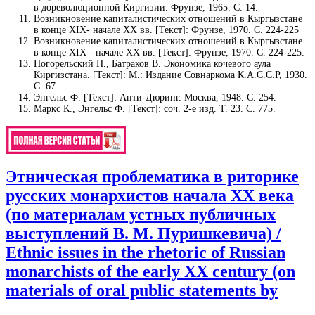
в дореволюционной Киргизии. Фрунзе, 1965. С. 14.
Возникновение капиталистических отношений в Кыргызстане
в конце XIX- начале XX вв. [Текст]: Фрунзе, 1970. С. 224-225
Возникновение капиталистических отношений в Кыргызстане
в конце XIX - начале XX вв. [Текст]: Фрунзе, 1970. С. 224-225.
Погорельский П., Батраков В. Экономика кочевого аула
Киргизстана. [Текст]: М.: Издание Совнаркома К.А.С.С.Р, 1930.
С. 67.
Энгельс Ф. [Текст]: Анти-Дюринг. Москва, 1948. С. 254.
Маркс К., Энгельс Ф. [Текст]: соч. 2-е изд. Т. 23. С. 775.
Этническая проблематика в риторике
русских монархистов начала XX века
(по материалам устных публичных
выступлений В. М. Пуришкевича) /
Ethnic issues in the rhetoric of Russian
monarchists of the early XX century (on
materials of oral public statements by