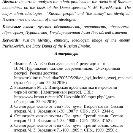
Abstract:
the article analyzes the ethnic problems in the rhetoric of Russian
monarchists on the basis of the Duma speeches V. M. Purishkevich. The
major ethnic ideologies - "Russian people" and "the enemy" are identified.
It determines the content of these ideologies.
Ключевые слова:
русская идентичность, этничность, идеологема,
образ врага, Пуришкевич, Государственная дума Российской империи.
Keywords:
russian identity, ethnicity, ideologem image of the enemy,
Purishkevich, the State Duma of the Russian Empire.
Литература
Иванов А. А. «Он был лучше своей репутации…».
В. М. Пуришкевич глазами современников. [Электронный
ресурс]. Режим доступа:
http://ruskline.ru/analitika/2005/05/28/on_byl_luchshe_svoej_reputacii
(дата обращения: 22.04.2016).
Размолодин М. Л. Имперская проблематика в идеологии
черной сотни. [Электронный ресурс]. URL:
http://www.hrono.ru/statii/2011/rzmldn100imper.php/ (дата
обращения: 22.04.2016).
Стенографические отчеты / Гос. дума. Второй созыв. Сессия
вторая. Ч. 1. Заседания 1-30. 1907 г. СПб., 1907. 2344 с.
Стенографические отчеты / Гос. дума. Третий созыв. Сессия
вторая. Ч. 1: Заседания 1-35. 1908 г. СПб., 1908. 3152 с.
Стенографические отчеты / Гос. дума. Третий созыв. Сессия
вторая. Ч. 3. Заседания 71-100. 1909 г. СПб., 1909. 2956 с.