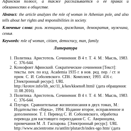
Афинском полюсе, а также рассказывается о ее правах и
обязанностях в обществе.
Abstract:
the article analyzes the role of woman in Athenian pole, and also
tells about her rights and responsibilities in society.
Ключевые слова:
роль женщины, гражданин, демократия, мужчина,
семья.
Keywords:
role of woman, citizen, democracy, man, family.
Литература
Политика. Аристотель. Сочинения: В 4 т. Т. 4. М.: Мысль, 1983.
С. 376-644.
Ксенофонт Афинский. Сократические сочинения [Текст]:
тексты. печ. по изд. Academia 1935 г. в нов. ред. пер. / ст. и
прим. С. И. Соболевского. СПб.: Комплект, 1993. 416 с.
[Электронный ресурс]. URL
http://krotov.info/lib_sec/11_k/kes/kkseno8.html/ (дата обращения:
11.08.2016).
Политика. Аристотель. Сочинения: В 4 т. Т. 4. М.: Мысль, 1983.
С. 376-644.
Плутарх. Сравнительные жизнеописания в двух томах, М.:
Издательство «Наука», 1994. Издание второе, исправленное и
дополненное. Т. I. Перевод С. И. Соболевского, обработка
перевода для настоящего переиздания С. С. Аверинцева,
примечания М. Л. Гаспарова. [Электронный ресурс]. URL
http://www.ancientrome.ru/antlitr/plutarch/index-sgo.htm/ (дата