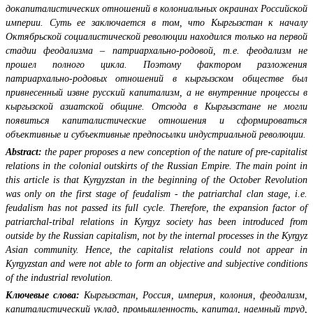
докапиталистических отношений в колониальных окраинах Российской
империи. Суть ее заключается в том, что Кыргызстан к началу
Октябрьской социалистической революции находился только на первой
стадии феодализма – патриархально-родовой, т.е. феодализм не
прошел полного цикла. Поэтому фактором разложения
патриархально-родовых отношений в кыргызском обществе был
привнесенный извне русский капитализм, а не внутренние процессы в
кыргызской азиатской общине. Отсюда в Кыргызстане не могли
появиться капиталистические отношения и сформироваться
объективные и субъективные предпосылки индустриальной революции.
Abstract:
the paper proposes a new conception of the nature of pre-capitalist
relations in the colonial outskirts of the Russian Empire. The main point in
this article is that Kyrgyzstan in the beginning of the October Revolution
was only on the first stage of feudalism - the patriarchal clan stage, i.e.
feudalism has not passed its full cycle. Therefore, the expansion factor of
patriarchal-tribal relations in Kyrgyz society has been introduced from
outside by the Russian capitalism, not by the internal processes in the Kyrgyz
Asian community. Hence, the capitalist relations could not appear in
Kyrgyzstan and were not able to form an objective and subjective conditions
of the industrial revolution.
Ключевые слова:
Кыргызстан, Россия, империя, колония, феодализм,
капиталистический уклад, промышленность, капитал, наемный труд,