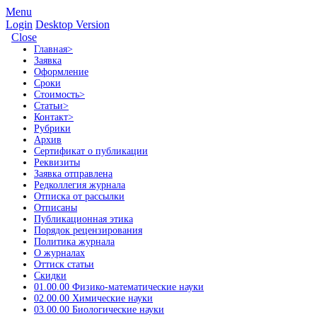
Menu
Login
Desktop Version
Close
Главная
>
Заявка
Оформление
Сроки
Стоимость
>
Статьи
>
Контакт
>
Рубрики
Архив
Сертификат о публикации
Реквизиты
Заявка отправлена
Редколлегия журнала
Отписка от рассылки
Отписаны
Публикационная этика
Порядок рецензирования
Политика журнала
О журналах
Оттиск статьи
Скидки
01.00.00 Физико-математические науки
02.00.00 Химические науки
03.00.00 Биологические науки