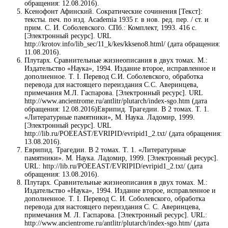
обращения: 12.08.2016).
Ксенофонт Афинский. Сократические сочинения [Текст]:
тексты. печ. по изд. Academia 1935 г. в нов. ред. пер. / ст. и
прим. С. И. Соболевского. СПб.: Комплект, 1993. 416 с.
[Электронный ресурс]. URL
http://krotov.info/lib_sec/11_k/kes/kkseno8.html/ (дата обращения:
11.08.2016).
Плутарх. Сравнительные жизнеописания в двух томах. М.:
Издательство «Наука», 1994. Издание второе, исправленное и
дополненное. Т. I. Перевод С.И. Соболевского, обработка
перевода для настоящего переиздания С.С. Аверинцева,
примечания М.Л. Гаспарова. [Электронный ресурс]. URL
http://www.ancientrome.ru/antlitr/plutarch/index-sgo.htm (дата
обращения: 12.08.2016)Еврипид. Трагедии. В 2 томах. Т. 1.
«Литературные памятники», М. Наука. Ладомир, 1999.
[Электронный ресурс]. URL
http://lib.ru/POEEAST/EVRIPID/evripid1_2.txt/ (дата обращения:
13.08.2016).
Еврипид. Трагедии. В 2 томах. Т. 1. «Литературные
памятники». М. Наука. Ладомир, 1999. [Электронный ресурс].
URL: http://lib.ru/POEEAST/EVRIPID/evripid1_2.txt/ (дата
обращения: 13.08.2016).
Плутарх. Сравнительные жизнеописания в двух томах. М.:
Издательство «Наука», 1994. Издание второе, исправленное и
дополненное. Т. I. Перевод С. И. Соболевского, обработка
перевода для настоящего переиздания С. С. Аверинцева,
примечания М. Л. Гаспарова. [Электронный ресурс]. URL:
http://www.ancientrome.ru/antlitr/plutarch/index-sgo.htm/ (дата