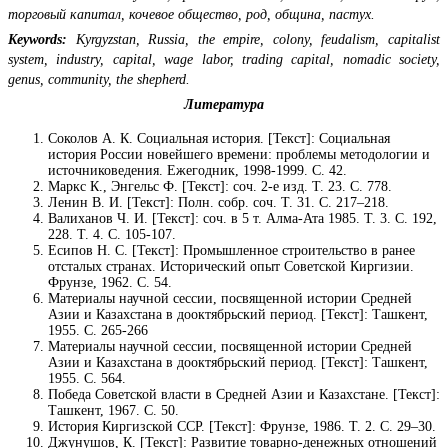
торговый капитал, кочевое общество, род, община, пастух.
Keywords:
Kyrgyzstan, Russia, the empire, colony, feudalism, capitalist
system, industry, capital, wage labor, trading capital, nomadic society,
genus, community, the shepherd.
Литература
Соколов А. К. Социальная история. [Текст]: Социальная
история России новейшего времени: проблемы методологии и
источниковедения. Ежегодник, 1998-1999. С. 42.
Маркс К., Энгельс Ф. [Текст]: соч. 2-е изд. Т. 23. С. 778.
Ленин В. И. [Текст]: Полн. собр. соч. Т. 31. С. 217–218.
Валиханов Ч. И. [Текст]: соч. в 5 т. Алма-Ата 1985. Т. 3. С. 192,
228. Т. 4. С. 105-107.
Есипов Н. С. [Текст]: Промышленное строительство в ранее
отсталых странах. Исторический опыт Советской Киргизии.
Фрунзе, 1962. С. 54.
Материалы научной сессии, посвященной истории Средней
Азии и Казахстана в дооктябрьский период. [Текст]: Ташкент,
1955. С. 265-266
Материалы научной сессии, посвященной истории Средней
Азии и Казахстана в дооктябрьский период. [Текст]: Ташкент,
1955. С. 564.
Победа Советской власти в Средней Азии и Казахстане. [Текст]:
Ташкент, 1967. С. 50.
История Киргизской ССР. [Текст]: Фрунзе, 1986. Т. 2. С. 29–30.
Джунушов, К. [Текст]: Развитие товарно-денежных отношений