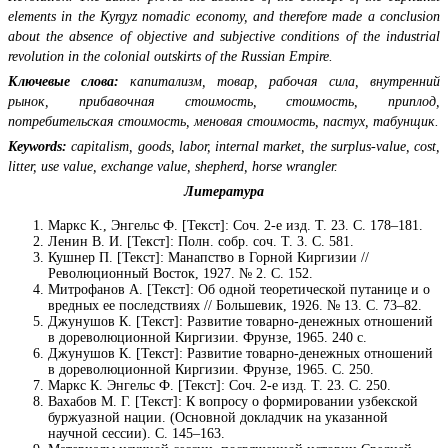
elements in the Kyrgyz nomadic economy, and therefore made a conclusion
about the absence of objective and subjective conditions of the industrial
revolution in the colonial outskirts of the Russian Empire.
Ключевые слова:
капитализм, товар, рабочая сила, внутренний
рынок, прибавочная стоимость, стоимость, приплод,
потребительская стоимость, меновая стоимость, пастух, табунщик.
Keywords:
capitalism, goods, labor, internal market, the surplus-value, cost,
litter, use value, exchange value, shepherd, horse wrangler.
Литература
Маркс К., Энгельс Ф. [Текст]: Соч. 2-е изд. Т. 23. С. 178–181.
Ленин В. И. [Текст]: Полн. собр. соч. Т. 3. С. 581.
Кушнер П. [Текст]: Манапство в Горной Киргизии //
Революционный Восток, 1927. № 2. С. 152.
Митрофанов А. [Текст]: Об одной теоретической путанице и о
вредных ее последствиях // Большевик, 1926. № 13. С. 73–82.
Джунушов К. [Текст]: Развитие товарно-денежных отношений
в дореволюционной Киргизии. Фрунзе, 1965. 240 c.
Джунушов К. [Текст]: Развитие товарно-денежных отношений
в дореволюционной Киргизии. Фрунзе, 1965. С. 250.
Маркс К. Энгельс Ф. [Текст]: Соч. 2-е изд. Т. 23. С. 250.
Вахабов М. Г. [Текст]: К вопросу о формировании узбекской
буржуазной нации. (Основной докладчик на указанной
научной сессии). С. 145–163.