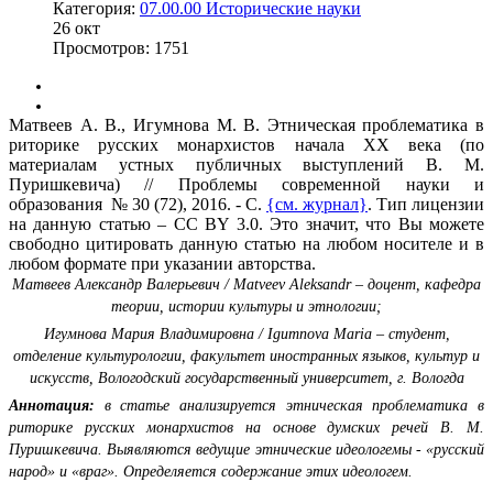
Категория:
07.00.00 Исторические науки
26
окт
Просмотров: 1751
Матвеев А. В., Игумнова М. В. Этническая проблематика в
риторике русских монархистов начала XX века (по
материалам устных публичных выступлений В. М.
Пуришкевича) // Проблемы современной науки и
образования № 30 (72), 2016. - С.
{см. журнал}
. Тип лицензии
на данную статью – CC BY 3.0. Это значит, что Вы можете
свободно цитировать данную статью на любом носителе и в
любом формате при указании авторства.
Матвеев Александр Валерьевич / Matveev Aleksandr – доцент, кафедра
теории, истории культуры и этнологии;
Игумнова Мария Владимировна / Igumnova Maria – студент,
отделение культурологии, факультет иностранных языков, культур и
искусств, Вологодский государственный университет, г. Вологда
Аннотация:
в статье анализируется этническая проблематика в
риторике русских монархистов на основе думских речей В. М.
Пуришкевича. Выявляются ведущие этнические идеологемы - «русский
народ» и «враг». Определяется содержание этих идеологем.