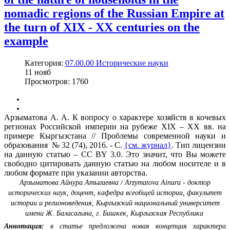
nomadic regions of the Russian Empire at
the turn of XIX - XX centuries on the
example
Категория:
07.00.00 Исторические науки
11
нояб
Просмотров: 1760
Арзыматова А. А. К вопросу о характере хозяйств в кочевых
регионах Российской империи на рубеже XIX – XX вв. на
примере Кыргызстана // Проблемы современной науки и
образования № 32 (74), 2016. - С.
{см. журнал}
. Тип лицензии
на данную статью – CC BY 3.0. Это значит, что Вы можете
свободно цитировать данную статью на любом носителе и в
любом формате при указании авторства.
Арзыматова Айнура Атыгаевна / Arzymatova Ainura - доктор
исторических наук, доцент, кафедра всеобщей истории, факультет
истории и регионоведения, Кыргызский национальный университет
имени Ж. Баласагына, г. Бишкек, Кыргызская Республика
Аннотация:
в статье предложена новая концепция характера