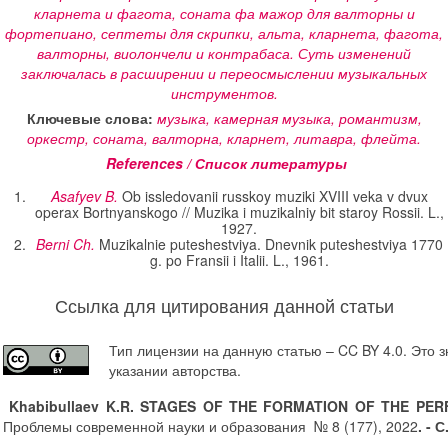
кларнета и фагота, соната фа мажор для валторны и
фортепиано, септеты для скрипки, альта, кларнета, фагота,
валторны, виолончели и контрабаса. Суть изменений
заключалась в расширении и переосмыслении музыкальных
инструментов.
Ключевые слова:
музыка, камерная музыка, романтизм,
оркестр, соната, валторна, кларнет, литавра, флейта.
References / Список литературы
Asafyev B.
Ob issledovanii russkoy muziki XVIII veka v dvux
operax Bortnyanskogo // Muzika i muzikalniy bit staroy Rossii. L.,
1927.
Berni Ch.
Muzikalnie puteshestviya. Dnevnik puteshestviya 1770
g. po Fransii i Italii. L., 1961.
Ссылка для цитирования данной статьи
Тип лицензии на данную статью – CC BY 4.0. Это 
указании авторства.
Khabibullaev K.R. STAGES OF THE FORMATION OF THE PE
Проблемы современной науки и образования № 8 (177), 2022
.
- С