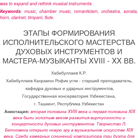
was to expand and rethink musical instruments.
Keywords
: music, chamber music, romanticism, orchestra, sonata,
horn, clarinet, timpani, flute.
ЭТАПЫ ФОРМИРОВАНИЯ
ИСПОЛНИТЕЛЬСКОГО МАСТЕРСТВА
ДУХОВЫХ ИНСТРУМЕНТОВ И
МАСТЕРА-МУЗЫКАНТЫ XVIII - XX ВВ.
Хабибуллаев К.Р.
Хабибуллаев Кахрамон Рофик угли - старший преподаватель,
кафедра духовых и ударных инструментов,
Государственная консерватория Узбекистана,
г. Ташкент, Республика Узбекистан
Аннотация
:
вторая половина
XVIII
века и первая половина
XIX
века были золотым веком развития виртуозности и
концертности духовых инструментов. Творчество Л.
Бетховена открыло новую эру в музыкальном искусстве
XIX
века. Среди камерных сочинений композитора три дуэта для