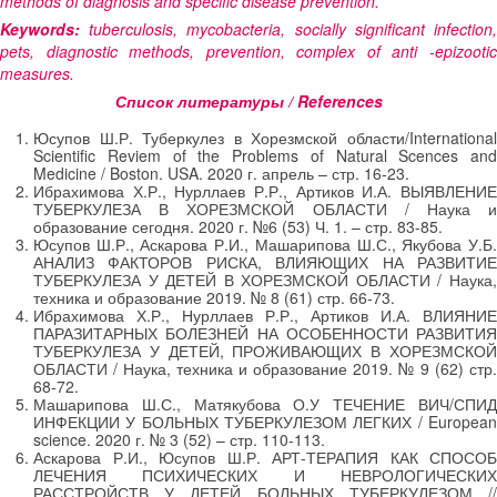
methods of diagnosis and specific disease prevention.
Keywords:
tuberculosis, mycobacteria, socially significant infection,
pets, diagnostic methods, prevention, complex of anti -epizootic
measures.
Список литературы / References
Юсупов Ш.Р. Туберкулез в Хорезмской области/International
Scientific Reviem of the Problems of Natural Scences and
Medicine / Boston. USA. 2020 г. апрель – стр. 16-23.
Ибрахимова Х.Р., Нурллаев Р.Р., Артиков И.А. ВЫЯВЛЕНИЕ
ТУБЕРКУЛЕЗА В ХОРЕЗМСКОЙ ОБЛАСТИ / Наука и
образование сегодня. 2020 г. №6 (53) Ч. 1. – стр. 83-85.
Юсупов Ш.Р., Аскарова Р.И., Машарипова Ш.С., Якубова У.Б.
АНАЛИЗ ФАКТОРОВ РИСКА, ВЛИЯЮЩИХ НА РАЗВИТИЕ
ТУБЕРКУЛЕЗА У ДЕТЕЙ В ХОРЕЗМСКОЙ ОБЛАСТИ / Наука,
техника и образование 2019. № 8 (61) стр. 66-73.
Ибрахимова Х.Р., Нурллаев Р.Р., Артиков И.А. ВЛИЯНИЕ
ПАРАЗИТАРНЫХ БОЛЕЗНЕЙ НА ОСОБЕННОСТИ РАЗВИТИЯ
ТУБЕРКУЛЕЗА У ДЕТЕЙ, ПРОЖИВАЮЩИХ В ХОРЕЗМСКОЙ
ОБЛАСТИ / Наука, техника и образование 2019. № 9 (62) стр.
68-72.
Машарипова Ш.С., Матякубова О.У ТЕЧЕНИЕ ВИЧ/СПИД
ИНФЕКЦИИ У БОЛЬНЫХ ТУБЕРКУЛЕЗОМ ЛЕГКИХ / European
science. 2020 г. № 3 (52) – стр. 110-113.
Аскарова Р.И., Юсупов Ш.Р. АРТ-ТЕРАПИЯ КАК СПОСОБ
ЛЕЧЕНИЯ ПСИХИЧЕСКИХ И НЕВРОЛОГИЧЕСКИХ
РАССТРОЙСТВ У ДЕТЕЙ БОЛЬНЫХ ТУБЕРКУЛЕЗОМ //