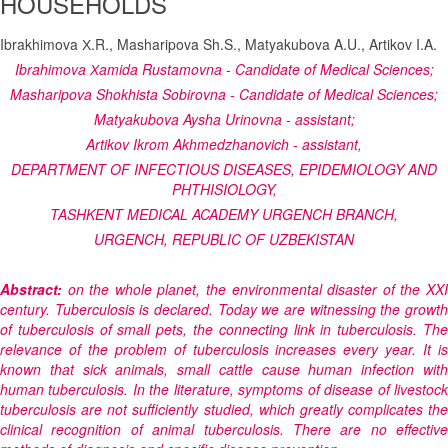
HOUSEHOLDS
Ibrakhimova Х.R., Masharipova Sh.S., Matyakubova A.U., Artikov I.A.
Ibrahimova Хamida Rustamovna - Candidate of Medical Sciences;
Masharipova Shokhista Sobirovna - Candidate of Medical Sciences;
Matyakubova Aysha Urinovna - assistant;
Artikov Ikrom Akhmedzhanovich - assistant,
DEPARTMENT OF INFECTIOUS DISEASES, EPIDEMIOLOGY AND
PHTHISIOLOGY,
TASHKENT MEDICAL ACADEMY URGENCH BRANCH,
URGENCH, REPUBLIC OF UZBEKISTAN
Abstract:
on the whole planet, the environmental disaster of the XX
century. Tuberculosis is declared. Today we are witnessing the growth
of tuberculosis of small pets, the connecting link in tuberculosis. The
relevance of the problem of tuberculosis increases every year. It is
known that sick animals, small cattle cause human infection with
human tuberculosis. In the literature, symptoms of disease of livestock
tuberculosis are not sufficiently studied, which greatly complicates the
clinical recognition of animal tuberculosis. There are no effective