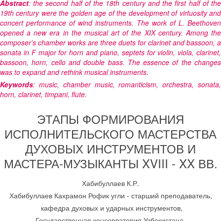
Abstract
: the second half of the 18th century and the first half of the
19th century were the golden age of the development of virtuosity and
concert performance of wind instruments. The work of L. Beethoven
opened a new era in the musical art of the XIX century. Among the
composer's chamber works are three duets for clarinet and bassoon, a
sonata in F major for horn and piano, septets for violin, viola, clarinet,
bassoon, horn, cello and double bass. The essence of the changes
was to expand and rethink musical instruments.
Keywords
: music, chamber music, romanticism, orchestra, sonata,
horn, clarinet, timpani, flute.
ЭТАПЫ ФОРМИРОВАНИЯ
ИСПОЛНИТЕЛЬСКОГО МАСТЕРСТВА
ДУХОВЫХ ИНСТРУМЕНТОВ И
МАСТЕРА-МУЗЫКАНТЫ XVIII - XX ВВ.
Хабибуллаев К.Р.
Хабибуллаев Кахрамон Рофик угли - старший преподаватель,
кафедра духовых и ударных инструментов,
Государственная консерватория Узбекистана,