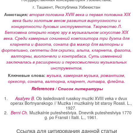
г. Ташкент, Республика Узбекистан
Аннотация
:
вторая половина
XVIII
века и первая половина
XIX
века были золотым веком развития виртуозности и
концертности духовых инструментов. Творчество Л.
Бетховена открыло новую эру в музыкальном искусстве
XIX
века. Среди камерных сочинений композитора три дуэта для
кларнета и фагота, соната фа мажор для валторны и
фортепиано, септеты для скрипки, альта, кларнета, фагота,
валторны, виолончели и контрабаса. Суть изменений
заключалась в расширении и переосмыслении музыкальных
инструментов.
Ключевые слова:
музыка, камерная музыка, романтизм,
оркестр, соната, валторна, кларнет, литавра, флейта.
References / Список литературы
Asafyev B.
Ob issledovanii russkoy muziki XVIII veka v dvux
operax Bortnyanskogo // Muzika i muzikalniy bit staroy Rossii. L.,
1927.
Berni Ch.
Muzikalnie puteshestviya. Dnevnik puteshestviya 1770
g. po Fransii i Italii. L., 1961.
Ссылка для цитирования данной статьи