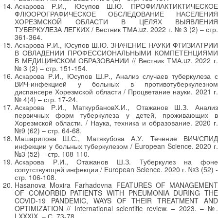
Аскарова Р.И., Юсупов Ш.Ю. ПРОФИЛАКТИКТИЧЕСКОЕ
ФЛЮОРОГРАФИЧЕСКОЕ ОБСЛЕДОВАНИЕ НАСЕЛЕНИЯ
ХОРЕЗМСКОЙ ОБЛАСТИ В ЦЕЛЯХ ВЫЯВЛЕНИЯ
ТУБЕРКУЛЕЗА ЛЕГКИХ / Вестник ТМА.uz. 2022 г. № 3 (2) – стр.
361-364.
Аскарова Р.И., Юсупов Ш.Ю. ЗНАЧЕНИЕ НАУКИ ФТИЗИАТРИИ
В ОВЛАДЕНИИ ПРОФЕССИОНАЛЬНЫМИ КОМПЕТЕНЦИЯМИ
В МЕДИЦИНСКОМ ОБРАЗОВАНИИ // Вестник ТМА.uz. 2022 г.
№ 3 (2) – стр. 151-154.
Аскарова Р.И., Юсупов Ш.Р., Анализ случаев туберкулеза с
ВИЧ-инфекцией у больных в противотуберкулезном
диспансере Хорезмской области / Процветание науки. 2021 г.
№ 4(4) – стр. 17-24.
Аскарова Р.И., МаткурбановХ.И., Отажанов Ш.З. Анализ
первичных форм туберкулеза у детей, проживающих в
Хорезмской области. / Наука, техника и образование. 2020 г.
№9 (62) – стр. 64-68.
Машарипова Ш.С., Матякубова А.У. Течение ВИЧ/СПИД
инфекции у больных туберкулезом / European Science. 2020 г.
№3 (52) – стр. 108-110.
Аскарова Р.И., Отажанов Ш.З. Туберкулез на фоне
сопутствующей инфекции / European Science. 2020 г. №3 (52) -
стр. 106-108.
Hasanova Moxira Farhadovna FEATURES OF MANAGEMENT
OF COMORBID PATIENTS WITH PNEUMONIA DURING THE
COVID-19 PANDEMIC, WAYS OF THEIR TREATMENT AND
OPTIMIZATION // International scientific review. – 2023. – №.
LXXXIX. – С. 73-78.