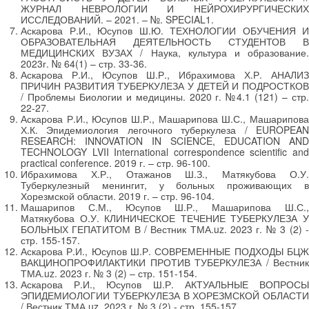
ЖУРНАЛ НЕВРОЛОГИИ И НЕЙРОХИРУРГИЧЕСКИХ
ИССЛЕДОВАНИЙ. – 2021. – №. SPECIAL1.
Аскарова Р.И., Юсупов Ш.Ю. ТЕХНОЛОГИИ ОБУЧЕНИЯ И
ОБРАЗОВАТЕЛЬНАЯ ДЕЯТЕЛЬНОСТЬ СТУДЕНТОВ В
МЕДИЦИНСКИХ ВУЗАХ / Наука, культура и образование.
2023г. № 64(1) – стр. 33-36.
Аскарова Р.И., Юсупов Ш.Р., Ибрахимова Х.Р. АНАЛИЗ
ПРИЧИН РАЗВИТИЯ ТУБЕРКУЛЕЗА У ДЕТЕЙ И ПОДРОСТКОВ
/ Проблемы Биологии и медицины. 2020 г. №4.1 (121) – стр.
22-27.
Аскарова Р.И., Юсупов Ш.Р., Машарипова Ш.С., Машарипова
Х.К. Эпидемиология легочного туберкулеза / EUROPEAN
RESEARCH: INNOVATION IN SCIENCE, EDUCATION AND
TECHNOLOGY LVII International correspondence scientific and
practical conference. 2019 г. – стр. 96-100.
Ибрахимова Х.Р., Отажанов Ш.З., Матякубова О.У.
Туберкулезный менингит, у больных проживающих в
Хорезмской области. 2019 г. – стр. 96-104.
Машарипов С.М., Юсупов Ш.Р., Машарипова Ш.С.,
Матякубова О.У. КЛИНИЧЕСКОЕ ТЕЧЕНИЕ ТУБЕРКУЛЕЗА У
БОЛЬНЫХ ГЕПАТИТОМ В / Вестник ТМА.uz. 2023 г. № 3 (2) -
стр. 155-157.
Аскарова Р.И., Юсупов Ш.Р. СОВРЕМЕННЫЕ ПОДХОДЫ БЦЖ
ВАКЦИНОПРОФИЛАКТИКИ ПРОТИВ ТУБЕРКУЛЕЗА / Вестник
ТМА.uz. 2023 г. № 3 (2) – стр. 151-154.
Аскарова Р.И., Юсупов Ш.Р. АКТУАЛЬНЫЕ ВОПРОСЫ
ЭПИДЕМИОЛОГИИ ТУБЕРКУЛЕЗА В ХОРЕЗМСКОЙ ОБЛАСТИ
/ Вестник ТМА.uz. 2023 г. № 3 (2) - стр. 155-157.