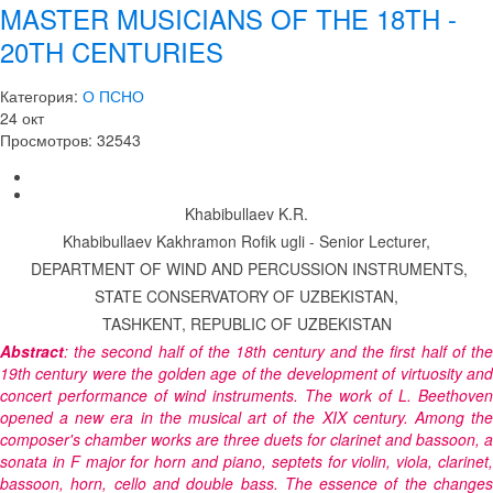
MASTER MUSICIANS OF THE 18TH -
20TH CENTURIES
Категория:
О ПСНО
24
окт
Просмотров: 32543
Khabibullaev K.R.
Khabibullaev Kakhramon Rofik ugli - Senior Lecturer,
DEPARTMENT OF WIND AND PERCUSSION INSTRUMENTS,
STATE CONSERVATORY OF UZBEKISTAN,
TASHKENT, REPUBLIC OF UZBEKISTAN
Abstract
: the second half of the 18th century and the first half of the
19th century were the golden age of the development of virtuosity and
concert performance of wind instruments. The work of L. Beethoven
opened a new era in the musical art of the XIX century. Among the
composer's chamber works are three duets for clarinet and bassoon, a
sonata in F major for horn and piano, septets for violin, viola, clarinet,
bassoon, horn, cello and double bass. The essence of the changes