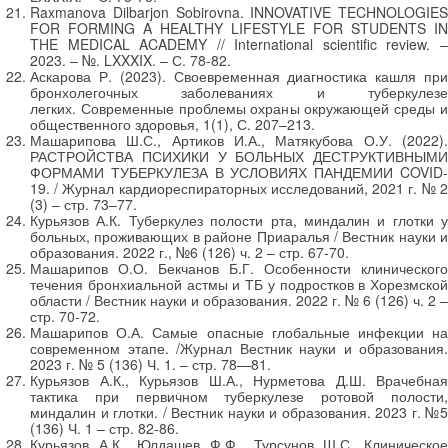
Raxmanova Dilbarjon Sobirovna. INNOVATIVE TECHNOLOGIES
FOR FORMING A HEALTHY LIFESTYLE FOR STUDENTS IN
THE MEDICAL ACADEMY // International scientific review. –
2023. – №. LXXXIX. – С. 78-82.
Аскарова Р. (2023). Своевременная диагностика кашля при
бронхолегочных заболеваниях и туберкулезе
легких. Современные проблемы охраны окружающей среды и
общественного здоровья, 1(1), С. 207–213.
Машарипова Ш.С., Артиков И.А., Матякубова О.У. (2022).
РАСТРОЙСТВА ПСИХИКИ У БОЛЬНЫХ ДЕСТРУКТИВНЫМИ
ФОРМАМИ ТУБЕРКУЛЕЗА В УСЛОВИЯХ ПАНДЕМИИ COVID-
19. / Журнал кардиореспираторных исследований, 2021 г. № 2
(3) – стр. 73–77.
Курьязов А.К. Туберкулез полости рта, миндалин и глотки у
больных, проживающих в районе Приаралья / Вестник науки и
образования. 2022 г., №6 (126) ч. 2 – стр. 67-70.
Машарипов О.О. Бекчанов Б.Г. Особенности клинического
течения бронхиальной астмы и ТБ у подростков в Хорезмской
области / Вестник науки и образования. 2022 г. № 6 (126) ч. 2 –
стр. 70-72.
Машарипов О.А. Самые опасные глобальные инфекции на
современном этапе. /Журнал Вестник науки и образования.
2023 г. № 5 (136) Ч. 1. – стр. 78—81.
Курьязов А.К., Курьязов Ш.А., Нурметова Д.Ш. Врачебная
тактика при первичном туберкулезе ротовой полости,
миндалин и глотки. / Вестник науки и образования. 2023 г. №5
(136) Ч. 1 – стр. 82-86.
Курьязов А.К., Юлдашев Ф.Ф., Турсунов Ш.С. Клиническое