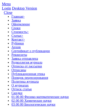
Menu
Login
Desktop Version
Close
Главная
>
Заявка
Оформление
Сроки
Стоимость
>
Статьи
>
Контакт
>
Рубрики
Архив
Сертификат о публикации
Реквизиты
Заявка отправлена
Редколлегия журнала
Отписка от рассылки
Отписаны
Публикационная этика
Порядок рецензирования
Политика журнала
О журналах
Оттиск статьи
Скидки
01.00.00 Физико-математические науки
02.00.00 Химические науки
03.00.00 Биологические науки