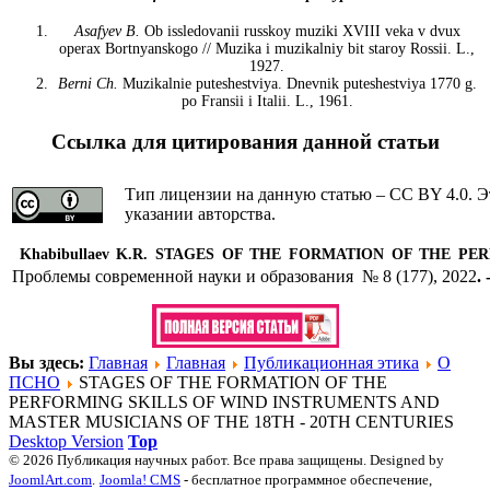
Asafyev B.
Ob issledovanii russkoy muziki XVIII veka v dvux
operax Bortnyanskogo // Muzika i muzikalniy bit staroy Rossii. L.,
1927.
Berni Ch.
Muzikalnie puteshestviya. Dnevnik puteshestviya 1770 g.
po Fransii i Italii. L., 1961.
Ссылка для цитирования данной статьи
Тип лицензии на данную статью – CC BY 4.0. Э
указании авторства.
Khabibullaev K.R. STAGES OF THE FORMATION OF THE P
Проблемы современной науки и образования № 8 (177), 2022
.
Вы здесь:
Главная
Главная
Публикационная этика
О
ПСНО
STAGES OF THE FORMATION OF THE
PERFORMING SKILLS OF WIND INSTRUMENTS AND
MASTER MUSICIANS OF THE 18TH - 20TH CENTURIES
Desktop Version
Top
© 2026 Публикация научных работ. Все права защищены. Designed by
JoomlArt.com
.
Joomla! CMS
- бесплатное программное обеспечение,