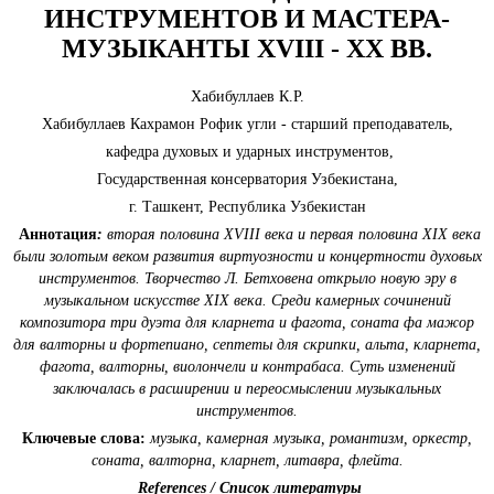
ИНСТРУМЕНТОВ И МАСТЕРА-
МУЗЫКАНТЫ XVIII - XX ВВ.
Хабибуллаев К.Р.
Хабибуллаев Кахрамон Рофик угли - старший преподаватель,
кафедра духовых и ударных инструментов,
Государственная консерватория Узбекистана,
г. Ташкент, Республика Узбекистан
Аннотация
:
вторая половина
XVIII
века и первая половина
XIX
века
были золотым веком развития виртуозности и концертности духовых
инструментов. Творчество Л. Бетховена открыло новую эру в
музыкальном искусстве
XIX
века. Среди камерных сочинений
композитора три дуэта для кларнета и фагота, соната фа мажор
для валторны и фортепиано, септеты для скрипки, альта, кларнета,
фагота, валторны, виолончели и контрабаса. Суть изменений
заключалась в расширении и переосмыслении музыкальных
инструментов.
Ключевые слова:
музыка, камерная музыка, романтизм, оркестр,
соната, валторна, кларнет, литавра, флейта.
References / Список литературы