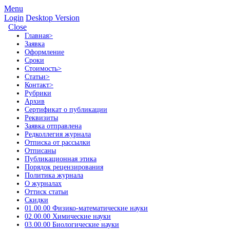
Menu
Login
Desktop Version
Close
Главная
>
Заявка
Оформление
Сроки
Стоимость
>
Статьи
>
Контакт
>
Рубрики
Архив
Сертификат о публикации
Реквизиты
Заявка отправлена
Редколлегия журнала
Отписка от рассылки
Отписаны
Публикационная этика
Порядок рецензирования
Политика журнала
О журналах
Оттиск статьи
Скидки
01.00.00 Физико-математические науки
02.00.00 Химические науки
03.00.00 Биологические науки