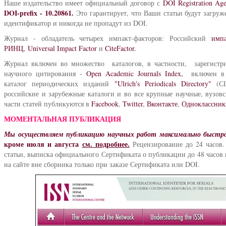
Наше издательство имеет официальный договор с
DOI Registration A
DOI-prefix - 10.20861.
Это гарантирует, что Ваши статьи будут загру
идентификатор и никогда не пропадут из DOI.
Журнал - обладатель четырех импакт-факторов: Российский
имп
РИНЦ,
Universal Impact Factor
и
CiteFactor.
Журнал включен во множество каталогов
, в частности, зарегист
научного цитирования -
Open Academic Journals Index,
включен в
каталог периодических изданий
"Ulrich's Periodicals Directory"
(С
российские и зарубежные каталоги и во все крупные научные, вузов
части статей публикуются в
Facebook
,
Twitter
,
Вконтакте
,
Одноклассник
МОМЕНТАЛЬНАЯ ПУБЛИКАЦИЯ
Мы осуществляем публикацию научных работ
максимально быстро
кроме июля и августа
см. подробнее.
Рецензирование до 24 часов
статьи, выписка официального Сертификата о публикации до 48 часов 
на сайте вне сборника только при заказе Сертификата или DOI.