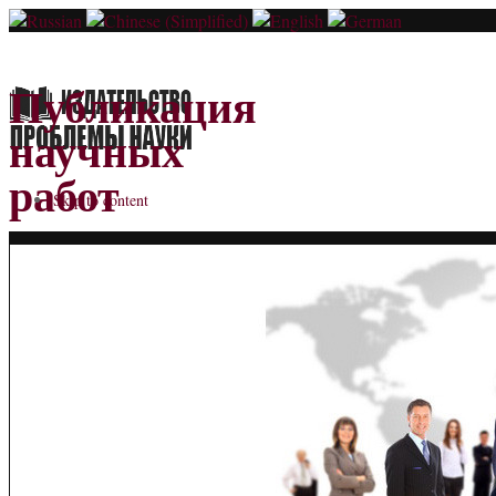
Публикация
научных
работ
Skip to content