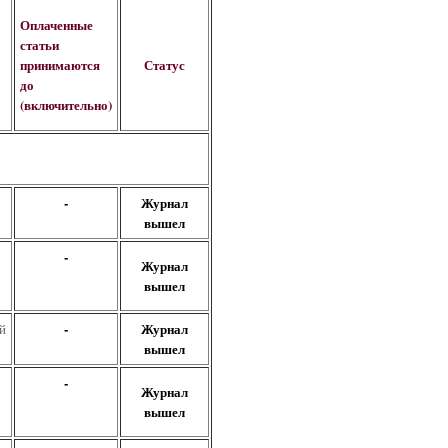
Оплаченные
статьи
принимаются
Статус
до
(включительно)
-
Журнал
вышел
-
Журнал
вышел
-
Журнал
й
вышел
-
Журнал
вышел