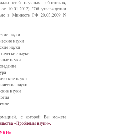
иальностей научных работников,
от 10.01.2012) "Об утверждении
вано в Минюсте РФ 20.03.2009 N
ские науки
ческие науки
ские науки
втические науки
арные науки
оведение
ура
гические науки
гические науки
еские науки
логия
земле
мацией, с которой Вы можете
ельства «Проблемы науки».
УКИ»