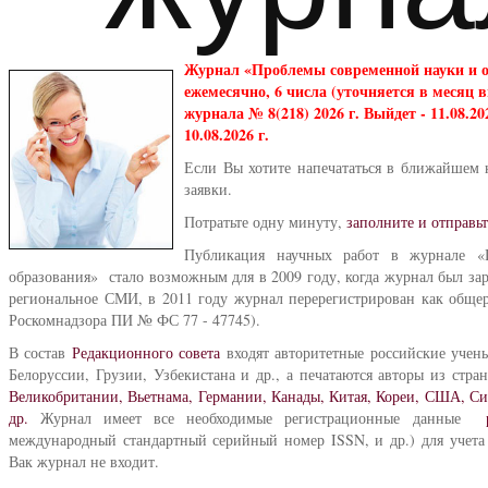
Журнал «Проблемы современной науки и 
ежемесячно, 6 числа (уточняется в месяц
журнала № 8(218) 2026 г. Выйдет - 11.08.2
10.08.2026 г.
Если Вы хотите напечататься в ближайшем 
заявки.
Потратьте одну минуту,
заполните и отправьт
Публикация научных работ в журнале «
образования» стало возможным для в 2009 году, когда журнал был за
региональное СМИ, в 2011 году журнал перерегистрирован как общер
Роскомнадзора ПИ № ФС 77 - 47745).
В состав
Редакционного совета
входят авторитетные российские учен
Белоруссии, Грузии, Узбекистана и др., а печатаются авторы из стра
Великобритании, Вьетнама, Германии, Канады, Китая, Кореи, США, С
др.
Журнал имеет все необходимые регистрационные данные
международный стандартный серийный номер ISSN, и др.) для учета 
Вак журнал не входит.