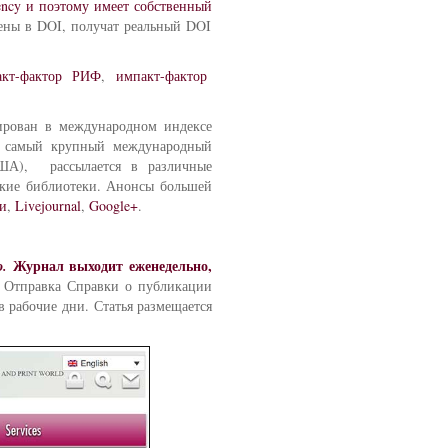
gency и поэтому имеет собственный
жены в DOI, получат реальный DOI
акт-фактор РИФ
,
импакт-фактор
рирован в международном индексе
 самый крупный международный
ША), рассылается в различные
ские библиотеки. Анонсы большей
и
,
Livejournal
,
Google+
.
Журнал выходит еженедельно,
.
. Отправка Справки о публикации
в рабочие дни. Статья размещается