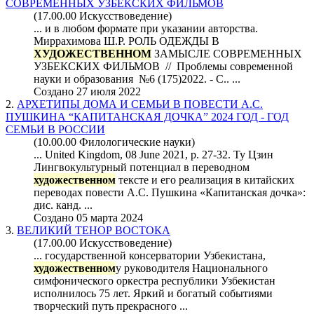
СОВРЕМЕННЫХ УЗБЕКСКИХ ФИЛЬМОВ
(17.00.00 Искусствоведение)
... и в любом формате при указании авторства.
Миррахимова Ш.Р. РОЛЬ ОДЕЖДЫ В
ХУДОЖЕСТВЕННОМ
ЗАМЫСЛЕ СОВРЕМЕННЫХ
УЗБЕКСКИХ ФИЛЬМОВ // Проблемы современной
науки и образования №6 (175)2022. - С.. ...
Создано 27 июля 2022
2.
АРХЕТИПЫ ДОМА И СЕМЬИ В ПОВЕСТИ А.С.
ПУШКИНА “КАПИТАНСКАЯ ДОЧКА” 2024 ГОД - ГОД
СЕМЬИ В РОССИИ
(10.00.00 Филологические науки)
... United Kingdom, 08 June 2021, p. 27-32. Ту Цзин
Лингвокультурный потенциал в переводном
художественном
тексте и его реализация в китайских
переводах повести А.С. Пушкина «Капитанская дочка»:
дис. канд. ...
Создано 05 марта 2024
3.
ВЕЛИКИЙ ТЕНОР ВОСТОКА
(17.00.00 Искусствоведение)
... государственной консерватории Узбекистана,
художественном
у руководителя Национального
симфонического оркестра республики Узбекистан
исполнилось 75 лет. Яркий и богатый событиями
творческий путь прекрасного ...