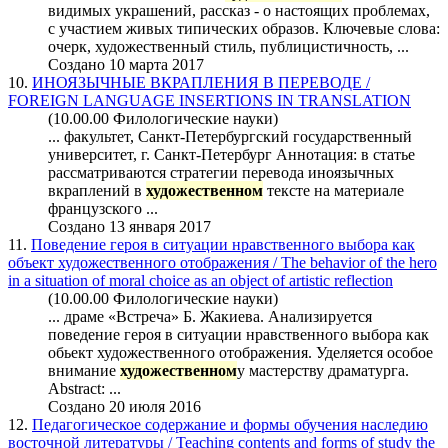
видимых украшений, рассказ - о настоящих проблемах,
с участием живых типических образов. Ключевые слова:
очерк, художественный стиль, публицистичность, ...
Создано 10 марта 2017
10.
ИНОЯЗЫЧНЫЕ ВКРАПЛЕНИЯ В ПЕРЕВОДЕ /
FOREIGN LANGUAGE INSERTIONS IN TRANSLATION
(10.00.00 Филологические науки)
... факультет, Санкт-Петербургский государственный
университет, г. Санкт-Петербург Аннотация: в статье
рассматриваются стратегии перевода иноязычных
вкраплений в
художественном
тексте на материале
французского ...
Создано 13 января 2017
11.
Поведение героя в ситуации нравственного выбора как
объект художественного отображения / The behavior of the hero
in a situation of moral choice as an object of artistic reflection
(10.00.00 Филологические науки)
... драме «Встреча» Б. Жакиева. Анализируется
поведение героя в ситуации нравственного выбора как
обьект художественного отображения. Уделяется особое
внимание
художественном
у мастерству драматурга.
Abstract: ...
Создано 20 июля 2016
12.
Педагогическое содержание и формы обучения наследию
восточной литературы / Teaching contents and forms of study the