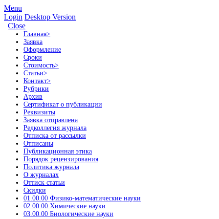
Menu
Login
Desktop Version
Close
Главная
>
Заявка
Оформление
Сроки
Стоимость
>
Статьи
>
Контакт
>
Рубрики
Архив
Сертификат о публикации
Реквизиты
Заявка отправлена
Редколлегия журнала
Отписка от рассылки
Отписаны
Публикационная этика
Порядок рецензирования
Политика журнала
О журналах
Оттиск статьи
Скидки
01.00.00 Физико-математические науки
02.00.00 Химические науки
03.00.00 Биологические науки